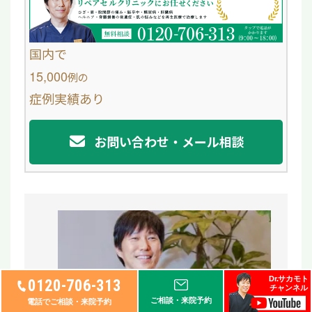
b
o
国内で
o
15,000
例
の
症例実績あり
k
お問い合わせ・メール相談
Dr.サカモト
0120-706-313
チャンネル
ご相談・来院予約
電話でご相談・来院予約