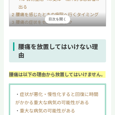
出る
2
腰痛を感じたときの病院へ行くタイミング
目次を開く
3
腰痛の症状をセルフチェック
4
腰痛になってしまう原因
4.1
非特異的腰痛の場合
4.2
特異的腰痛の場合
腰痛を放置してはいけない理
5
腰痛のセルフケア方法
由
6
腰痛の治療方法
6.1
「再生医療」なら腰痛の治療で手術を
腰痛は以下の理由から放置してはいけません。
避けられる
7
腰痛は放置せず医療機関を受診しよう
症状が悪化・慢性化すると回復に時間
がかかる重大な病気の可能性がある
重大な病気の可能性がある