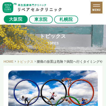
MENU
大阪院
東京院
札幌院
トピックス
TOPICS
HOME
トピックス
腰痛の放置は危険？病院へ行くタイミングや