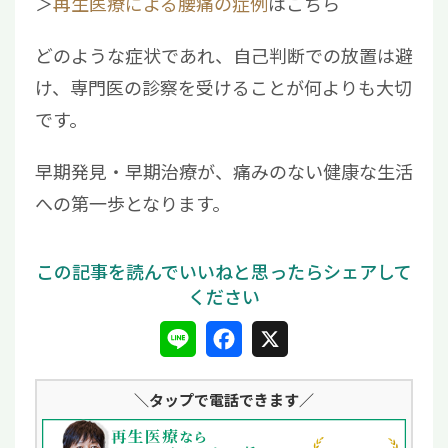
＞
再生医療による腰痛の症例
はこちら
どのような症状であれ、自己判断での放置は避
け、専門医の診察を受けることが何よりも大切
です。
早期発見・早期治療が、痛みのない健康な生活
への第一歩となります。
L
F
X
i
a
＼タップ
で電話できます／
n
c
e
e