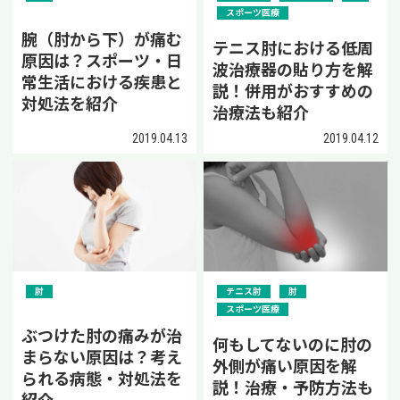
スポーツ医療
腕（肘から下）が痛む
テニス肘における低周
原因は？スポーツ・日
波治療器の貼り方を解
常生活における疾患と
説！併用がおすすめの
対処法を紹介
治療法も紹介
2019.04.13
2019.04.12
肘
テニス肘
肘
スポーツ医療
ぶつけた肘の痛みが治
何もしてないのに肘の
まらない原因は？考え
外側が痛い原因を解
られる病態・対処法を
説！治療・予防方法も