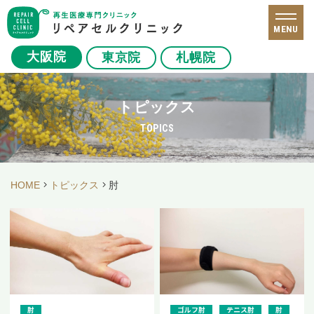
MENU
大阪院
東京院
札幌院
トピックス
TOPICS
HOME
トピックス
肘
肘
ゴルフ肘
テニス肘
肘