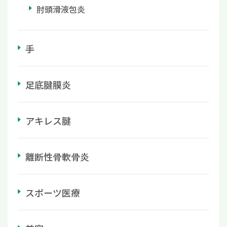
肘頭滑液包炎
手
足底腱膜炎
アキレス腱
離断性骨軟骨炎
スポーツ医療