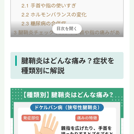
2.1
手首や指の使いすぎ
2.2
ホルモンバランスの変化
2.3
糖尿病の合併症
目次を開く
3
腱鞘炎チェックリスト｜手首や指の痛みがあ
る方は要注意
4
腱鞘炎の痛みの治し方
4.1
保存療法
腱鞘炎はどんな痛み？症状を
4.2
手術療法
種類別に解説
4.3
再生医療
5
腱鞘炎の痛みについてよくある質問
5.1
腱鞘炎で手首に痛みは出る？
5.2
腱鞘炎の痛みを和らげる方法は？
5.3
腱鞘炎になったらやってはいけないこ
とは？
6
腱鞘炎の痛みは放置せずに早めの治療が大切