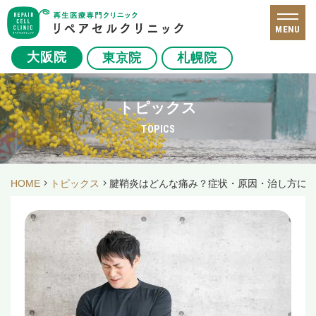
MENU
大阪院
東京院
札幌院
トピックス
TOPICS
HOME
トピックス
腱鞘炎はどんな痛み？症状・原因・治し方に