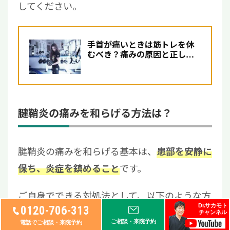
してください。
手首が痛いときは筋トレを休
むべき？痛みの原因と正しい
筋トレ方法
腱鞘炎の痛みを和らげる方法は？
腱鞘炎の痛みを和らげる基本は、
患部を安静に
です。
保ち、炎症を鎮めること
ご自身でできる対処法として、以下のような方
Dr.サカモト
0120-706-313
法があります。
チャンネル
ご相談・来院予約
電話でご相談・来院予約