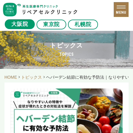
MENU
大阪院
東京院
札幌院
トピックス
TOPICS
HOME
トピックス
ヘバーデン結節に有効な予防法｜なりやすい