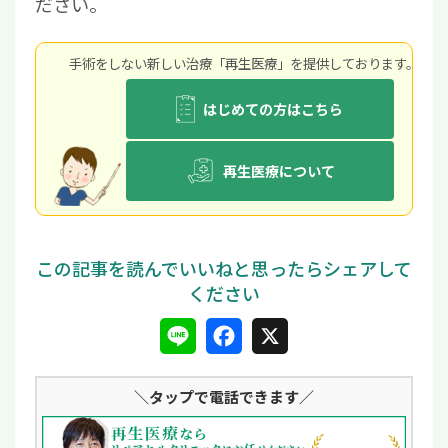
ださい。
手術をしない新しい治療「再生医療」を提供しております。
はじめての方はこちら
再生医療について
L
F
X
i
a
＼タップ
で電話できます／
n
c
e
e