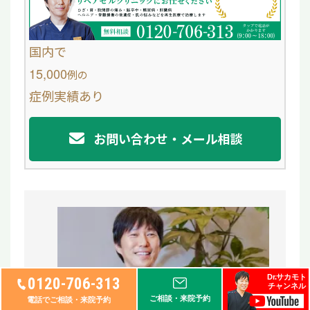
b
o
国内で
o
15,000
例
の
症例実績あり
k
お問い合わせ・メール相談
Dr.サカモト
0120-706-313
チャンネル
ご相談・来院予約
電話でご相談・来院予約