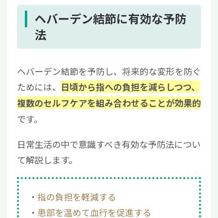
2.3
ヘバーデン結節の家族がいる人
3
ヘバーデン結節の症状が現れたときの対処法
ヘバーデン結節に有効な予防
3.1
指先の負担を避けて安静にする
法
3.2
早めに医療機関を受診する
4
ヘバーデン結節において早期発見・早期治療
ヘバーデン結節を予防し、将来的な変形を防ぐ
が大切な理由
ためには、
日頃から指への負担を減らしつつ、
4.1
近年注目の「再生医療」とは
複数のセルフケアを組み合わせることが効果的
5
ヘバーデン結節の予防には指先の負担を避け
ることが重要
です。
日常生活の中で意識すべき有効な予防法につい
て解説します。
指の負担を軽減する
患部を温めて血行を促進する