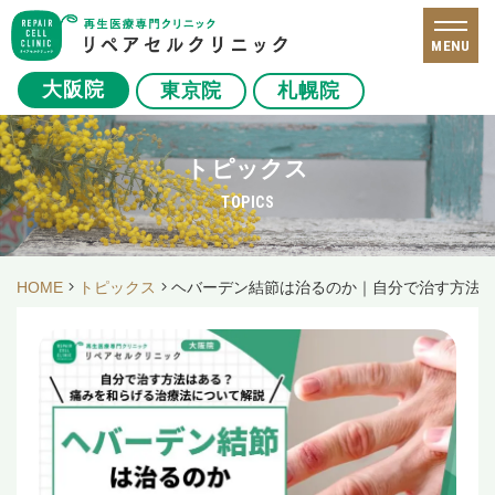
MENU
大阪院
東京院
札幌院
トピックス
TOPICS
HOME
トピックス
ヘバーデン結節は治るのか｜自分で治す方法