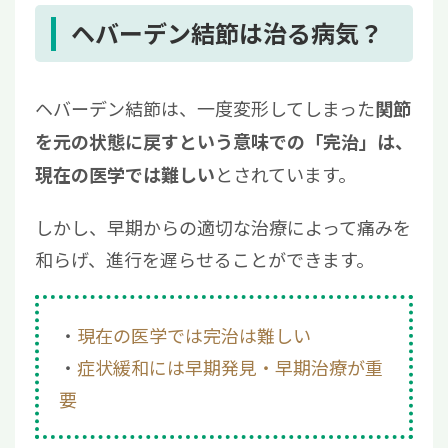
について
ヘバーデン結節は治る病気？
3.1
動注治療（動脈注射）
3.2
再生医療
ヘバーデン結節は、一度変形してしまった
関節
4
ヘバーデン結節を自分で治す方法は？主なセ
を元の状態に戻すという意味での「完治」は、
ルフケア
とされています。
現在の医学では難しい
4.1
関節の保護・固定
4.2
患部周辺のマッサージ・ストレッチ
しかし、早期からの適切な治療によって痛みを
4.3
食生活の改善
和らげ、進行を遅らせることができます。
5
ヘバーデン結節が治るか不安な方からよくあ
る質問
5.1
ヘバーデン結節は病院に行くべき？
現在の医学では完治は難しい
5.2
ヘバーデン結節でやってはいけないこ
症状緩和には早期発見・早期治療が重
とは？
要
6
ヘバーデン結節の痛みを治すには「再生医
療」をご検討ください