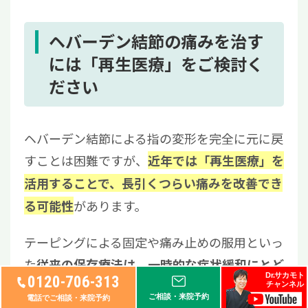
ヘバーデン結節の痛みを治す
には「再生医療」をご検討く
ださい
ヘバーデン結節による指の変形を完全に元に戻
すことは困難ですが、
近年では「再生医療」を
活用することで、長引くつらい痛みを改善でき
があります。
る可能性
テーピングによる固定や痛み止めの服用といっ
た
従来の保存療法は、一時的な症状緩和にとど
Dr.サカモト
0120-706-313
も少なくありません。
まるケース
チャンネル
ご相談・来院予約
電話でご相談・来院予約