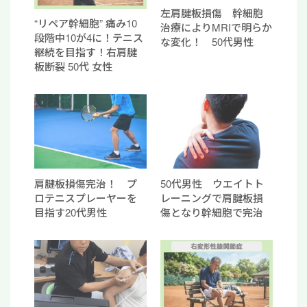
左肩腱板損傷 幹細胞
“リペア幹細胞” 痛み10
治療によりMRIで明らか
段階中10が4に！テニス
な変化！ 50代男性
継続を目指す！右肩腱
板断裂 50代 女性
肩腱板損傷完治！ プ
50代男性 ウエイトト
ロテニスプレーヤーを
レーニングで肩腱板損
目指す20代男性
傷となり幹細胞で完治