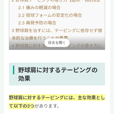
2.1
痛みの軽減の場合
2.2
投球フォームの安定化の場合
2.3
再発予防の場合
3
野球肩を治すには、テーピングに依存せず根
本的な治療を行うことが重要
目次を開く
4
野球肩に対する簡単なテーピングの巻き方に
関するよくある質問
4.1
テーピングしたまま寝ても問題ない?
4.2
テーピング用テープでおすすめのもの
野球肩に対するテーピングの
は?
効果
野球肩に対するテーピングには、主な効果とし
があります。
て以下の3つ