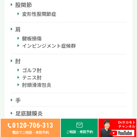
股関節
変形性股関節症
肩
腱板損傷
インピンジメント症候群
肘
ゴルフ肘
テニス肘
肘頭滑液包炎
手
足底腱膜炎
Dr.サカモト
0120-706-313
アキレス腱
チャンネル
ご相談・来院予約
電話でご相談・来院予約