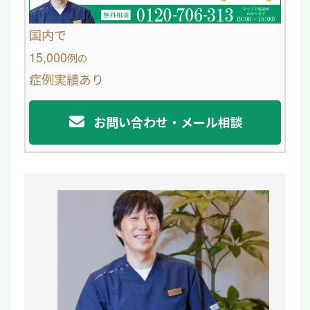
b
o
国内で
o
15,000
例
の
症例実績あり
k
お問い合わせ・メール相談