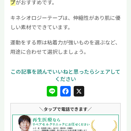
がおすすめです。
プ
キネシオロジーテープは、伸縮性があり肌に優
しい素材でできています。
運動をする際は粘着力が強いものを選ぶなど、
用途に合わせて選択しましょう。
L
F
X
i
a
＼タップ
で電話できます／
n
c
e
e