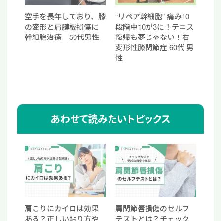
空手を長年しており、膝
“リペア幹細胞” 痛み10
の変形と肩腱板損傷に
段階中10が3に！テニス
幹細胞治療 50代男性
復帰も夢じゃない！右
変形性膝関節症 60代 男
性
あわせて読みたいトピックス
肩こりにカイロは効果
肩関節唇損傷のセルフ
ある？正しい貼り方や
テストとは？チェック