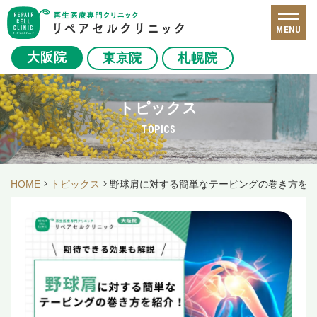
MENU
大阪院
東京院
札幌院
トピックス
TOPICS
HOME
トピックス
野球肩に対する簡単なテーピングの巻き方を