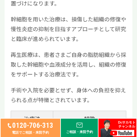
置づけになります。
幹細胞を用いた治療は、損傷した組織の修復や
慢性炎症の抑制を目指すアプローチとして研究
と臨床が進められています。
再生医療は、患者さまご自身の脂肪組織から採
取した幹細胞や血液成分を活用し、組織の修復
をサポートする治療法です。
手術や入院を必要とせず、身体への負担を抑え
られる点が特徴とされています。
治療法
特徴
Dr.サカモト
0120-706-313
チャンネル
ご相談・来院予約
電話でご相談・来院予約
自己脂肪由来
患者自身の脂肪から採取し