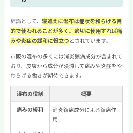
択肢
9
まとめ|湿布は状態に合わせて使い分けるこ
結論として、
寝違えに湿布は症状を和らげる目
とが重要
的で使われることが多く、適切に使用すれば痛
とされています。
みや炎症の緩和に役立つ
市販の湿布の多くには消炎鎮痛成分が含まれて
おり、皮膚から成分が浸透して痛みや炎症をや
わらげる働きが期待できます。
湿布の役割
概要
痛みの緩和
消炎鎮痛成分による鎮痛作
用