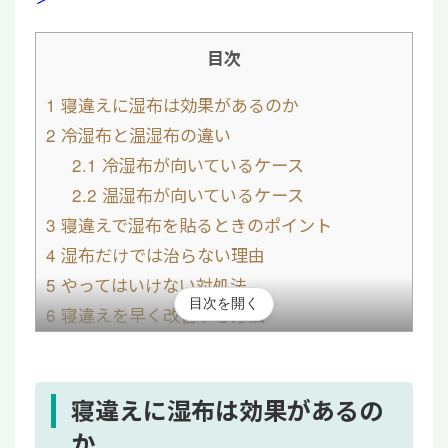
目次
1
寝違えに湿布は効果があるのか
2
冷湿布と温湿布の違い
2.1
冷湿布が向いているケース
2.2
温湿布が向いているケース
3
寝違えで湿布を貼るときのポイント
4
湿布だけでは治らない理由
5
やってはいけない対処法
目次を開く
6
寝違えを早く改善する方法
6.1
急性期は安静を優先
6.2
回復期は軽いストレッチ
7
病院を受診する目安
寝違えに湿布は効果があるの
8
首・神経機能回復を目指す再生医療という選
か