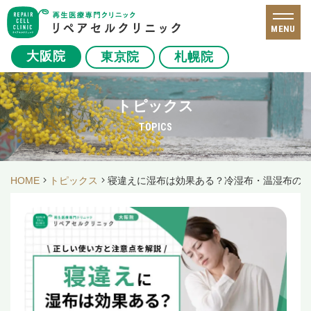
MENU
大阪院
東京院
札幌院
トピックス
TOPICS
HOME
トピックス
寝違えに湿布は効果ある？冷湿布・温湿布の