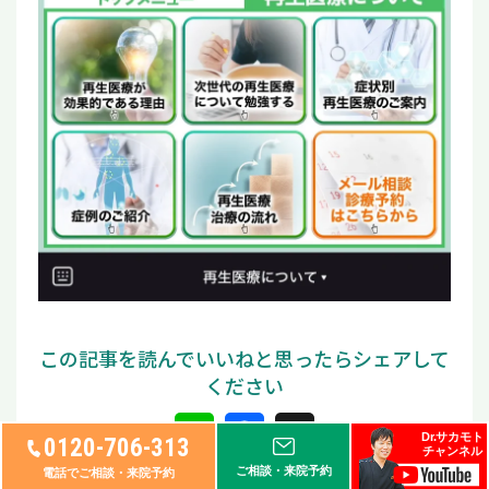
L
F
X
Dr.サカモト
0120-706-313
チャンネル
i
a
ご相談・来院予約
電話でご相談・来院予約