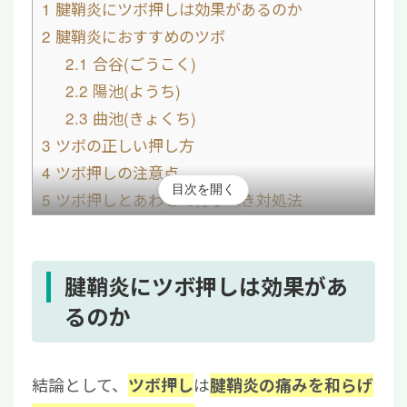
1
腱鞘炎にツボ押しは効果があるのか
2
腱鞘炎におすすめのツボ
2.1
合谷(ごうこく)
2.2
陽池(ようち)
2.3
曲池(きょくち)
3
ツボの正しい押し方
4
ツボ押しの注意点
目次を開く
5
ツボ押しとあわせて行うべき対処法
6
慢性化した腱鞘炎に対する再生医療という選
択肢
7
まとめ|ツボ押しは補助的に活用するのがポ
腱鞘炎にツボ押しは効果があ
イント
るのか
結論として、
は
ツボ押し
腱鞘炎の痛みを和らげ