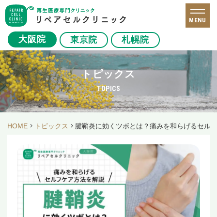
MENU
大阪院
東京院
札幌院
トピックス
TOPICS
HOME
トピックス
腱鞘炎に効くツボとは？痛みを和らげるセル