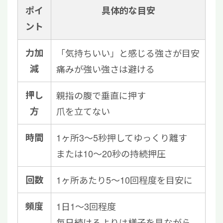
ポイ
具体的な目安
ント
力加
「気持ちいい」と感じる強さが目安
減
痛みが強い強さは避ける
押し
親指の腹で垂直に押す
方
爪を立てない
時間
1ヶ所3〜5秒押してゆっくり離す
または10〜20秒の持続押圧
回数
1ヶ所あたり5〜10回程度を目安に
頻度
1日1〜3回程度
毎日続けるよりは様子を見ながら