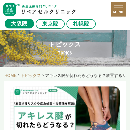
MENU
大阪院
東京院
札幌院
トピックス
TOPICS
HOME
トピックス
アキレス腱が切れたらどうなる？放置するリ