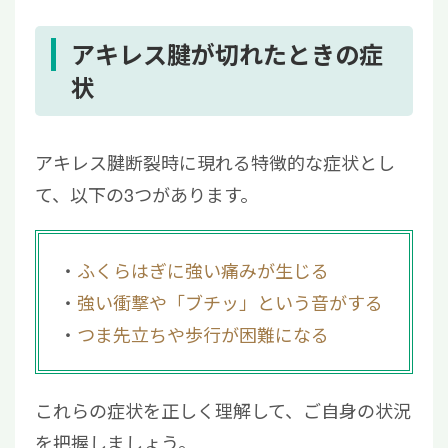
4.1
保存療法
4.2
手術療法
アキレス腱が切れたときの症
4.3
再生医療
状
5
アキレス腱が切れたときによくある質問
5.1
アキレス腱が切れたら歩けない？
アキレス腱断裂時に現れる特徴的な症状とし
5.2
アキレス腱断裂は自然治癒する？
て、以下の3つがあります。
6
アキレス腱が切れたら早期に医療機関を受診
しよう
ふくらはぎに強い痛みが生じる
強い衝撃や「ブチッ」という音がする
つま先立ちや歩行が困難になる
これらの症状を正しく理解して、ご自身の状況
を把握しましょう。