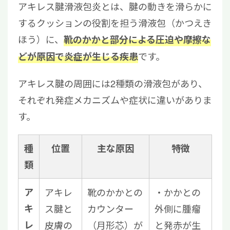
アキレス腱滑液包炎とは、腱の動きを滑らかに
するクッションの役割を担う滑液包（かつえき
ほう）に、
靴のかかと部分による圧迫や摩擦な
です。
どが原因で炎症が生じる疾患
アキレス腱の周囲には2種類の滑液包があり、
それぞれ発症メカニズムや症状に違いがありま
す。
種
位置
主な原因
特徴
類
ア
アキレ
靴のかかとの
・かかとの
キ
ス腱と
カウンター
外側に腫瘤
レ
皮膚の
（月形芯）が
と発赤が生