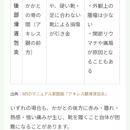
後
かかと
や、硬い靴・
・外観上の
部
の骨の
足に合わない
腫瘤は少な
滑
間（ア
靴による損傷
い
液
キレス
が引き金
・関節リウ
包
腱の前
マチや痛風
炎
方）
が原因とな
ることもあ
る
出典：
MSDマニュアル家庭版「アキレス腱滑液包炎」
いずれの場合も、かかとの後方に赤み・腫れ・
熱感・強い痛みが生じ、靴を履くこと自体が困
難になることがあります。