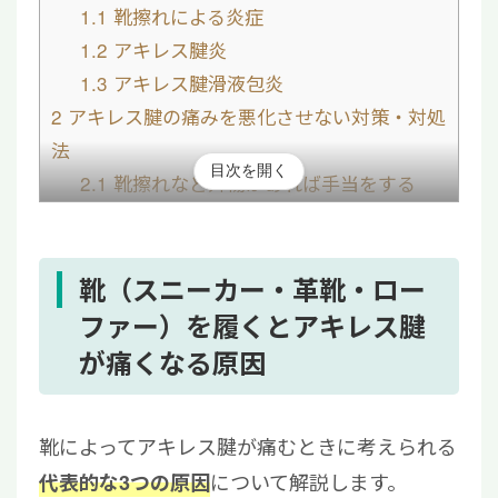
1.1
靴擦れによる炎症
1.2
アキレス腱炎
1.3
アキレス腱滑液包炎
2
アキレス腱の痛みを悪化させない対策・対処
法
目次を開く
2.1
靴擦れなど外傷があれば手当をする
2.2
かかとクッションの活用など負担の少
ない靴を選ぶ
2.3
正しい靴の履き方を覚える
靴（スニーカー・革靴・ロー
3
慢性的なアキレス腱の痛みに対しては再生医
ファー）を履くとアキレス腱
療も選択肢の一つ
が痛くなる原因
4
靴によるアキレス腱の痛みは原因を特定して
早めに対処しよう
靴によってアキレス腱が痛むときに考えられる
について解説します。
代表的な3つの原因