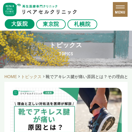
MENU
大阪院
東京院
札幌院
トピックス
TOPICS
HOME
トピックス
靴でアキレス腱が痛い原因とは？その理由と