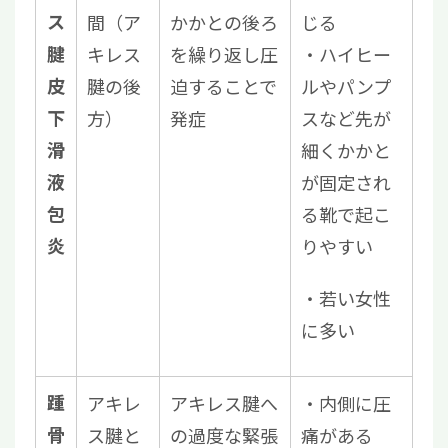
ス
間（ア
かかとの後ろ
じる
腱
キレス
を繰り返し圧
・ハイヒー
皮
腱の後
迫することで
ルやパンプ
下
方）
発症
スなど先が
滑
細くかかと
液
が固定され
包
る靴で起こ
炎
りやすい
・若い女性
に多い
踵
アキレ
アキレス腱へ
・内側に圧
骨
ス腱と
の過度な緊張
痛がある