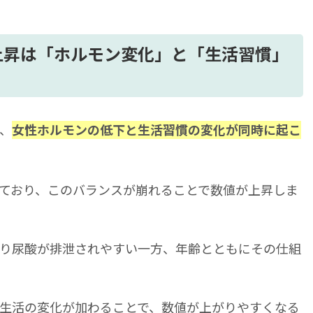
上がりやすいタイミング
イン
上昇は「ホルモン変化」と「生活習慣」
い生活習慣
択肢
、
女性ホルモンの低下と生活習慣の変化が同時に起こ
齢と生活の変化」に合わせた対策が重要
ており、このバランスが崩れることで数値が上昇しま
り尿酸が排泄されやすい一方、年齢とともにその仕組
生活の変化が加わることで、数値が上がりやすくなる