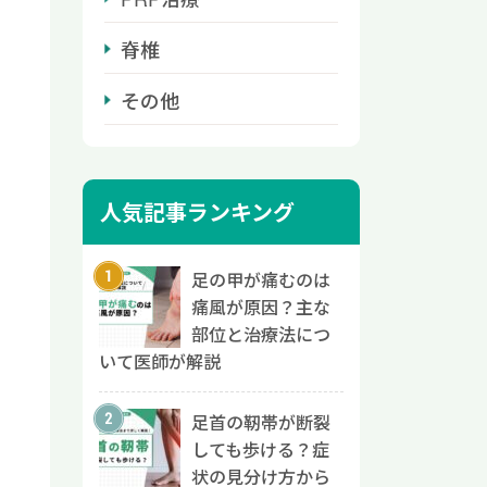
脊椎
その他
人気記事ランキング
足の甲が痛むのは
痛風が原因？主な
部位と治療法につ
いて医師が解説
足首の靭帯が断裂
しても歩ける？症
状の見分け方から