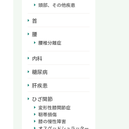
頭部、その他疾患
首
腰
腰椎分離症
内科
糖尿病
肝疾患
ひざ関節
変形性膝関節症
靭帯損傷
膝の慢性障害
オスグッドシュラッター