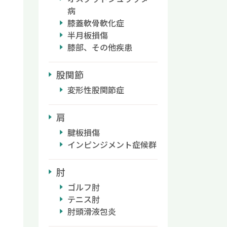
病
膝蓋軟骨軟化症
半月板損傷
膝部、その他疾患
股関節
変形性股関節症
肩
腱板損傷
インピンジメント症候群
肘
ゴルフ肘
テニス肘
肘頭滑液包炎