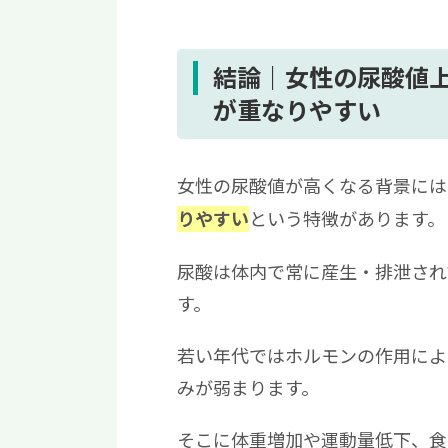
4.5
腎機能の低下や体質的要因
5
男性との違い｜女性の尿酸値が
6
尿酸値が高いときに出やすいサ
結論｜女性の尿酸値
7
病院を受診すべき目安
が重なりやすい
8
尿酸値を下げるために見直した
9
数値が改善しない場合の治療選
女性の尿酸値が高くなる背景には
10
まとめ：女性の尿酸値は「年
という特徴があります。
りやすい
尿酸は体内で常に産生・排泄され
す。
若い年代ではホルモンの作用によ
みが弱まります。
そこに体重増加や運動量低下、食