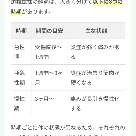
頚椎捻挫の経過は、大きく分けて
以下の3つの
があります。
時期
時期
期間の目安
主な状態
急性
受傷直後〜
炎症が強く痛みがあ
期
1週間
る
亜急
1週間～3ヶ
炎症が治まり筋肉が
性期
月
硬くなる
慢性
3ヶ月～
痛みが長引き慢性化
期
する
時期ごとに体の状態が異なるため、それぞれの