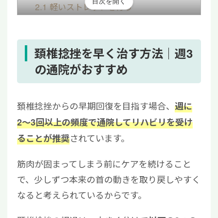
目次を開く
2.1
軽いストレッチを行う
2.2
姿勢改善で負担を減らす
2.3
適度に体を動かす（散歩・軽い有酸素
運動）
頚椎捻挫を早く治す方法｜週3
3
頚椎捻挫を早く治すために避けるべき行動
の通院がおすすめ
4
頚椎捻挫に対する治療法
5
頚椎捻挫は正しいケアで早期改善を目指そ
頚椎捻挫からの早期回復を目指す場合、
週に
う！
2〜3回以上の頻度で通院してリハビリを受け
されています。
ることが推奨
筋肉が固まってしまう前にケアを続けること
で、少しずつ本来の首の動きを取り戻しやすく
なると考えられているからです。