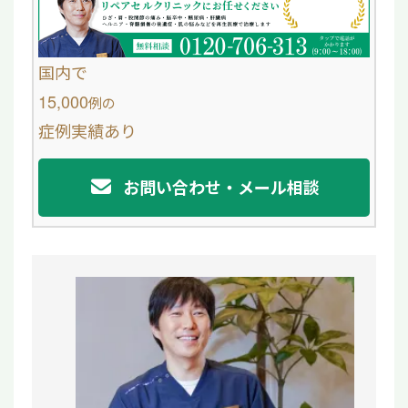
b
o
国内で
o
15,000
例
の
症例実績あり
k
お問い合わせ・メール相談