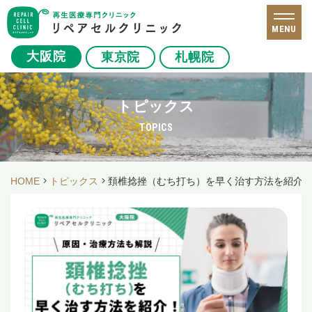
MENU
大阪院
東京院
札幌院
トピックス
TOPICS
HOME
トピックス
頚椎捻挫（むち打ち）を早く治す方法を紹介