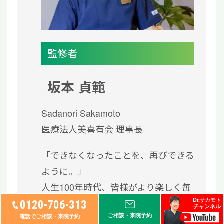
監修者
坂本 貞範
Sadanori Sakamoto
医療法人美喜有会 理事長
「できなくなったことを、再びできる
ように。」
人生100年時代、皆様がより楽しく毎
日を過ごせることの
Dr.サカモト
0120-706-313
チャンネル
お手伝いができれば幸甚の至りでござ
ご相談・来院予約
電話でご相談・来院予約