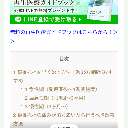
無料の再生医療ガイドブックはこちらから！＞
＞
目次
1
頚椎捻挫を早く治す方法｜週3の通院がおす
すめ
1.1
急性期（受傷直後〜1週間程度）
1.2
亜急性期（1週間～3ヶ月）
1.3
慢性期（3ヶ月～）
2
頚椎捻挫の痛みが落ち着いたら行うべき改善
方法