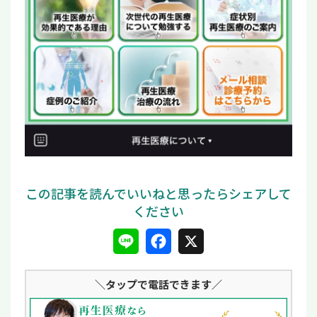
L
F
X
i
a
＼タップ
で電話できます／
n
c
e
e