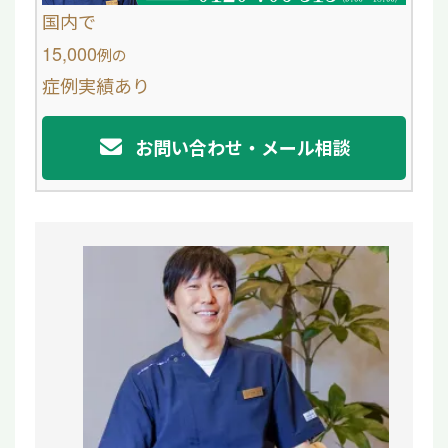
o
国内で
o
15,000
例
の
症例実績あり
k
お問い合わせ・メール相談