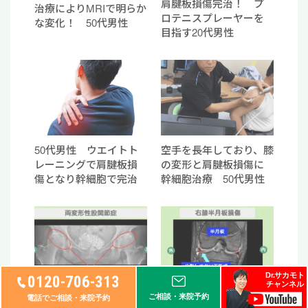
肩腱板損傷完治！ プ
治療によりMRIで明らか
ロテニスプレーヤーを
な変化！ 50代男性
目指す20代男性
50代男性 ウエイトト
空手を長年しており、膝
レーニングで肩腱板損
の変形と肩腱板損傷に
傷となり幹細胞で完治
幹細胞治療 50代男性
Dr.サカモト
0120-706-313
チャンネル
“リペア幹細胞” 右股痛
“リペア幹細胞” 痛み10
ご相談・来院予約
電話でご相談・来院予約