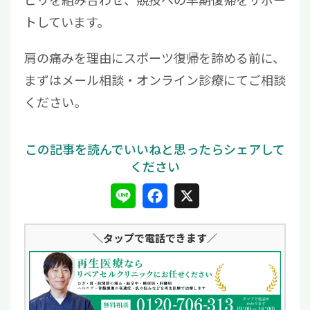
トしています。
肩の痛みを理由にスポーツ復帰を諦める前に、
まずはメール相談・オンライン診療にてご相談
ください。
L
F
X
i
a
＼タップ
で電話できます／
n
c
e
e
b