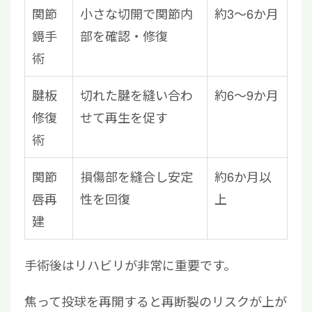
関節
小さな切開で関節内
約3〜6か月
鏡手
部を確認・修復
術
腱板
切れた腱を縫い合わ
約6〜9か月
修復
せて再生を促す
術
関節
損傷部を縫合し安定
約6か月以
唇再
性を回復
上
建
手術後はリハビリが非常に重要です。
焦って投球を再開すると再断裂のリスクが上が