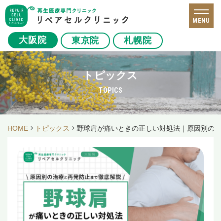
MENU
大阪院
東京院
札幌院
トピックス
TOPICS
HOME
トピックス
野球肩が痛いときの正しい対処法｜原因別の