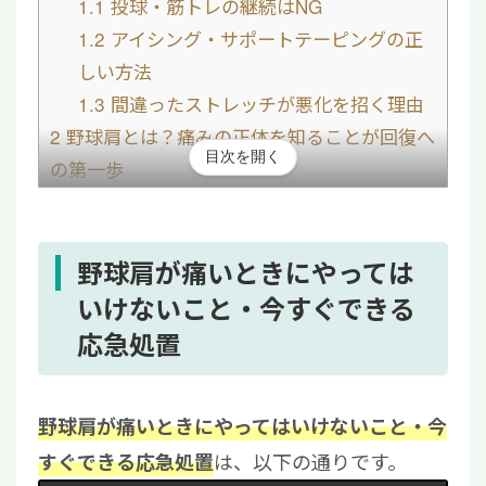
1.1
投球・筋トレの継続はNG
1.2
アイシング・サポートテーピングの正
しい方法
1.3
間違ったストレッチが悪化を招く理由
2
野球肩とは？痛みの正体を知ることが回復へ
目次を開く
の第一歩
3
原因別に見る治療の進め方｜保存療法・手
術・再生医療の比較
3.1
保存療法（安静・理学療法・注射）の
野球肩が痛いときにやっては
特徴
いけないこと・今すぐできる
3.2
手術が必要なケースとリハビリ期間の
応急処置
目安
3.3
再生医療という選択肢
野球肩が痛いときにやってはいけないこと・今
4
野球肩はまず「痛みの正体を知ること」が重
は、以下の通りです。
すぐできる応急処置
要