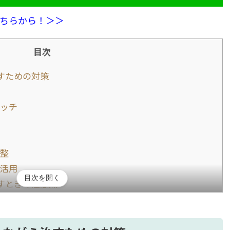
ちらから！＞＞
目次
すための対策
ッチ
整
活用
目次を開く
すときの注意点
ク
るマッサージ方法