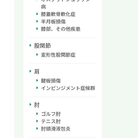
病
膝蓋軟骨軟化症
半月板損傷
膝部、その他疾患
股関節
変形性股関節症
肩
腱板損傷
インピンジメント症候群
肘
ゴルフ肘
テニス肘
肘頭滑液包炎