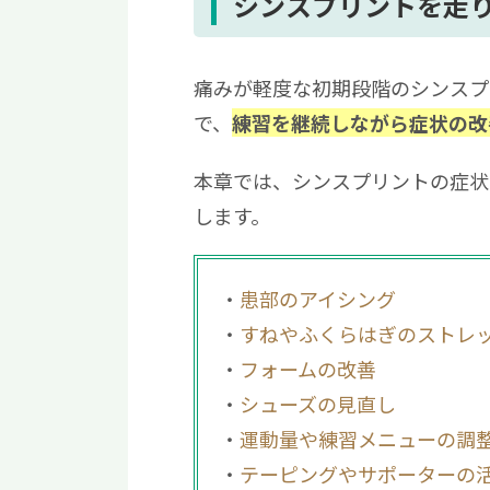
シンスプリントを走
3.1
ふくらはぎのマッサージ
3.2
足裏のマッサージ
痛みが軽度な初期段階のシンスプ
4
シンスプリントを走りながら治
で、
練習を継続しながら症状の改
4.1
ランニングでシンスプリン
4.2
シンスプリントにテーピン
本章では、シンスプリントの症状
4.3
シンスプリントで休む期間
します。
5
シンスプリントを早く治すには
患部のアイシング
すねやふくらはぎのストレ
フォームの改善
シューズの見直し
運動量や練習メニューの調
テーピングやサポーターの