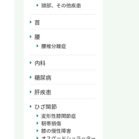
頭部、その他疾患
首
腰
腰椎分離症
内科
糖尿病
肝疾患
ひざ関節
変形性膝関節症
靭帯損傷
膝の慢性障害
オスグッドシュラッター