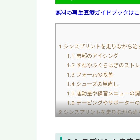
無料の再生医療ガイドブックはこ
1
シンスプリントを走りながら治
1.1
患部のアイシング
1.2
すねやふくらはぎのストレ
1.3
フォームの改善
1.4
シューズの見直し
1.5
運動量や練習メニューの調
1.6
テーピングやサポーターの
2
シンスプリントを走りながら治
2.1
痛みが強くなる前に休む
2.2
症状悪化や疲労骨折のリス
3
シンスプリントの症状を和らげ