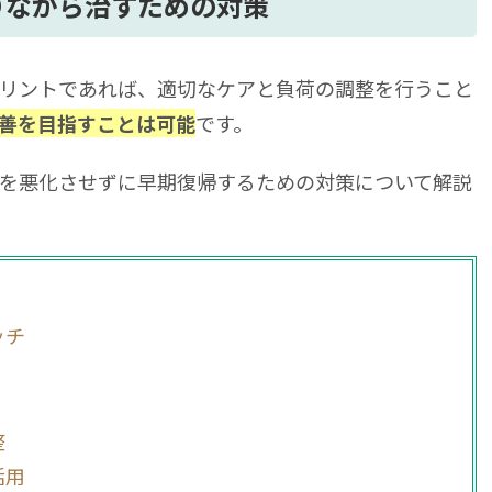
りながら治すための対策
リントであれば、適切なケアと負荷の調整を行うこと
す方法についてよくある質問
です。
善を目指すことは可能
トになったらどうすればいい？
グは有効？
を悪化させずに早期復帰するための対策について解説
はどれくらい？
「再生医療」をご検討ください
ッチ
整
活用