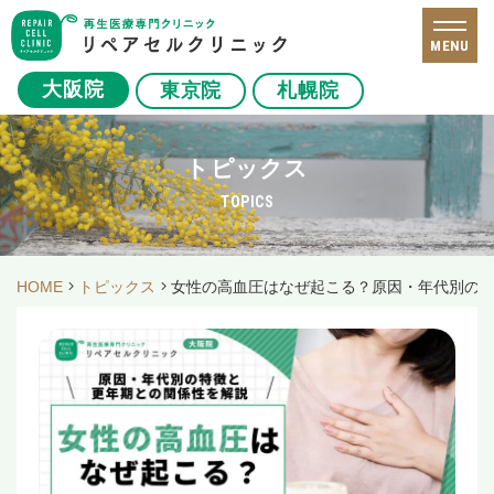
MENU
大阪院
東京院
札幌院
トピックス
TOPICS
HOME
トピックス
女性の高血圧はなぜ起こる？原因・年代別の