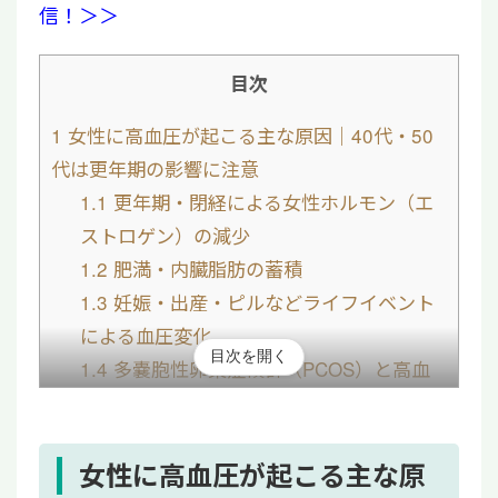
信！＞＞
目次
1
女性に高血圧が起こる主な原因｜40代・50
代は更年期の影響に注意
1.1
更年期・閉経による女性ホルモン（エ
ストロゲン）の減少
1.2
肥満・内臓脂肪の蓄積
1.3
妊娠・出産・ピルなどライフイベント
による血圧変化
目次を開く
1.4
多嚢胞性卵巣症候群（PCOS）と高血
圧の関係
2
【年代別】血圧が高くなりやすい女性の特徴
2.1
20代・30代｜生活習慣やストレスが原
女性に高血圧が起こる主な原