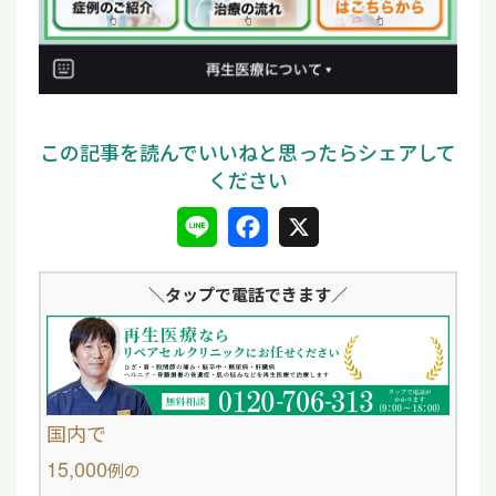
L
F
X
i
a
＼タップ
で電話できます／
n
c
e
e
b
o
国内で
o
15,000
例
の