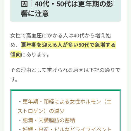
因となる若年性高血圧
因｜40代・50代は更年期の影
2.2
40代〜60代｜更年期の影響で血圧が不
響に注意
安定になりやすい
2.3
70代・80代｜血管의 老化と動脈硬化に
女性で高血圧にかかる人は40代から増え始
注意
め、
更年期を迎える人が多い50代で急増する
3
高血圧の診断基準｜家庭血圧では
135/85mmHg以上が目安
にあります。
傾向
4
女性が実践したい高血圧対策｜生活習慣の見
その理由として挙げられる原因は下記の通りで
直しが基本
す。
5
女性の高血圧はエストロゲン減少が原因！放
置せずに医療機関の受診も検討しよう
更年期・閉経による女性ホルモン（エ
ストロゲン）の減少
肥満・内臓脂肪の蓄積
妊娠・出産・ピルなどライフイベント