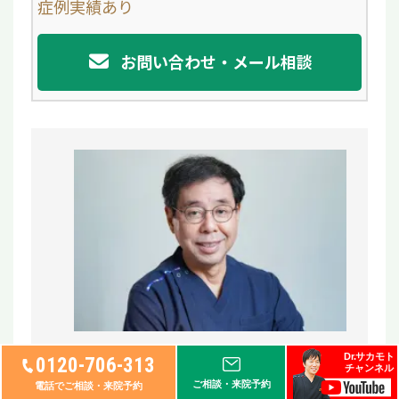
症例実績あり
k
お問い合わせ・メール相談
Dr.サカモト
0120-706-313
監修者
チャンネル
ご相談・来院予約
電話でご相談・来院予約