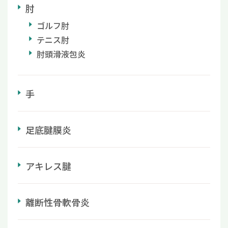
肘
ゴルフ肘
テニス肘
肘頭滑液包炎
手
足底腱膜炎
アキレス腱
離断性骨軟骨炎