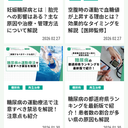
妊娠糖尿病とは｜胎児
空腹時の運動で血糖値
への影響はある？主な
が上昇する理由とは？
原因や治療・管理方法
効果的なタイミングを
について解説
解説【医師監修】
2026.02.27
2026.02.27
糖尿病
再生治療
糖尿病
再生治療
糖尿病の都道府県ラン
糖尿病の運動療法で注
キングを最新版で紹
意すべき禁忌を解説！
介！患者数の割合が多
注意点も紹介
い県の原因も解説
2026.01.30
2026.01.30