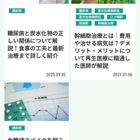
糖尿病
糖尿病
変形性膝関節症
変形性股関節症
ひざ関節
股関節
幹細胞治療
糖尿病と炭水化物の正
幹細胞治療とは｜費用
しい関係について解
や治せる病気は？デメ
説！食事の工夫と最新
リット・メリットにつ
治療まで詳しく紹介
いて再生医療に精通し
た医師が解説
2025.09.30
2021.01.06
糖尿病