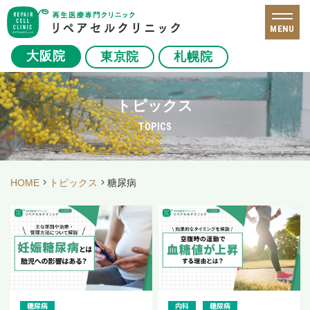
MENU
大阪院
東京院
札幌院
トピックス
TOPICS
HOME
トピックス
糖尿病
糖尿病
内科
糖尿病