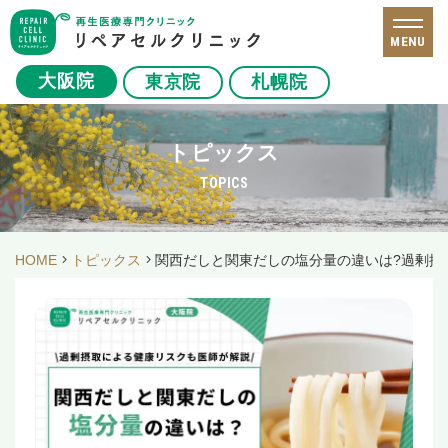
MENU
大阪院
東京院
札幌院
トピックス
TOPICS
HOME
トピックス
関西だしと関東だしの塩分量の違いは?過剰摂