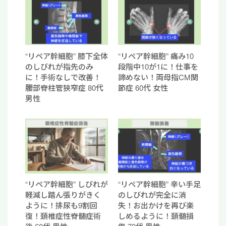
“リペア幹細胞” 膝下全体
“リペア幹細胞” 痛み10
のしびれが指先のみ
段階中10が1に！仕事を
に！手術なしで改善！
諦めない！両母指CM関
腰部脊柱管狭窄症 80代
節症 60代 女性
男性
“リペア幹細胞” しびれが
“リペア幹細胞” 辛い手足
軽減し踏ん張りがきく
のしびれが完全に消
ように！排尿も9割回
失！お出かけを再び楽
復！頚椎症性脊髄症術
しめるように！頚髄損