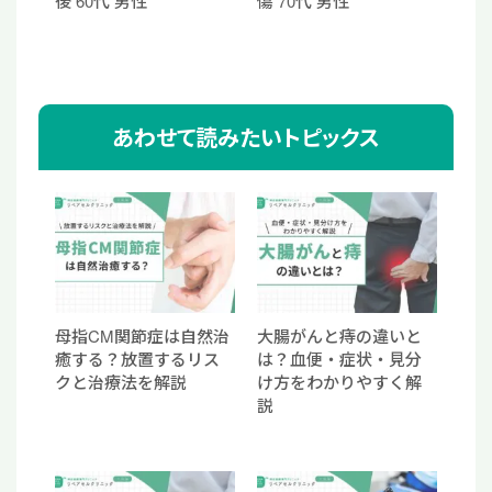
後 60代 男性
傷 70代 男性
あわせて読みたいトピックス
母指CM関節症は自然治
大腸がんと痔の違いと
癒する？放置するリス
は？血便・症状・見分
クと治療法を解説
け方をわかりやすく解
説