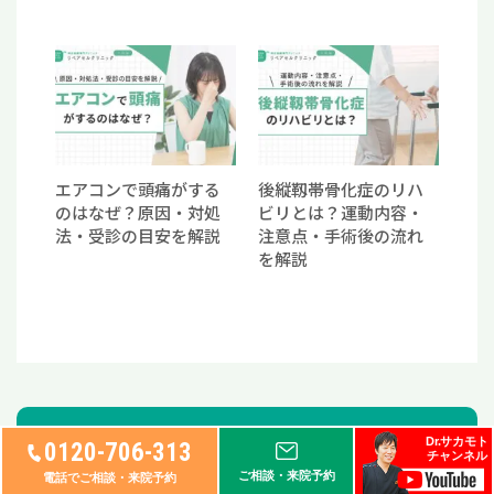
エアコンで頭痛がする
後縦靱帯骨化症のリハ
のはなぜ？原因・対処
ビリとは？運動内容・
法・受診の目安を解説
注意点・手術後の流れ
を解説
キーワード検索
Dr.サカモト
0120-706-313
チャンネル
ご相談・来院予約
電話でご相談・来院予約