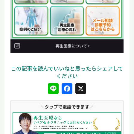
L
F
X
i
a
＼タップ
で電話できます／
n
c
e
e
b