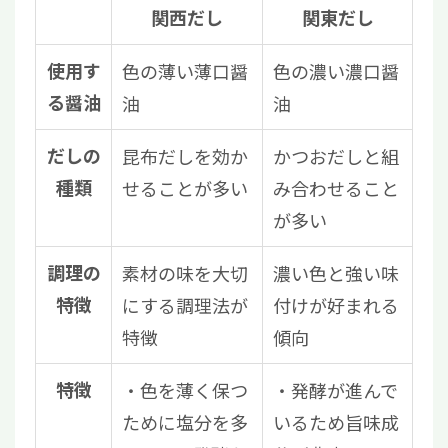
関西だし
関東だし
使用す
色の薄い薄口醤
色の濃い濃口醤
る醤油
油
油
だしの
昆布だしを効か
かつおだしと組
種類
せることが多い
み合わせること
が多い
調理の
素材の味を大切
濃い色と強い味
特徴
にする調理法が
付けが好まれる
特徴
傾向
特徴
色を薄く保つ
発酵が進んで
ために塩分を多
いるため旨味成