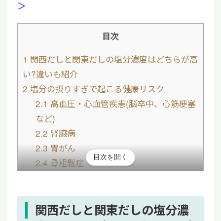
＞
目次
1
関西だしと関東だしの塩分濃度はどちらが高
い?違いも紹介
2
塩分の摂りすぎで起こる健康リスク
2.1
高血圧・心血管疾患(脳卒中、心筋梗塞
など)
2.2
腎臓病
2.3
胃がん
目次を開く
2.4
骨粗鬆症
3
健康維持のために無理なく減塩する方法
4
塩分過多による病気は、進行すると薬や生活
改善だけでは難しい
関西だしと関東だしの塩分濃