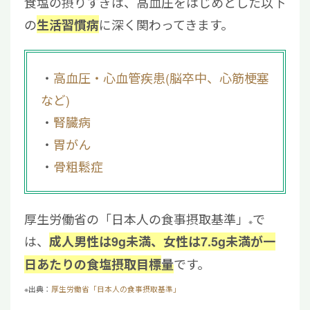
食塩の摂りすぎは、高血圧をはじめとした以下
の
に深く関わってきます。
生活習慣病
高血圧・心血管疾患(脳卒中、心筋梗塞
など)
腎臓病
胃がん
骨粗鬆症
厚生労働省の「日本人の食事摂取基準」
で
※
は、
成人男性は9g未満、女性は7.5g未満が一
です。
日あたりの食塩摂取
目標
量
※出典：
厚生労働省「日本人の食事摂取基準」