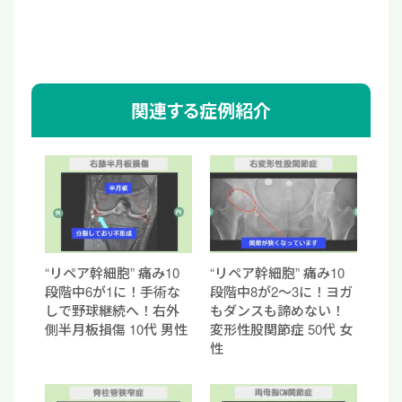
関連する症例紹介
“リペア幹細胞” 痛み10
“リペア幹細胞” 痛み10
段階中6が1に！手術な
段階中8が2〜3に！ヨガ
しで野球継続へ！右外
もダンスも諦めない！
側半月板損傷 10代 男性
変形性股関節症 50代 女
性