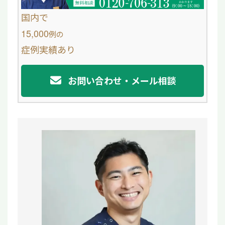
o
国内で
o
15,000
例
の
症例実績あり
k
お問い合わせ・メール相談