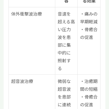
容
る効果
体外衝撃波治療
音速を
・痛みの
超える高
早期軽減
い圧力
・骨癒合
波を患
の促進
部に集
中的に
照射す
る
超音波治療
微弱な
・治癒期
超音波
間の短縮
を患部
・骨癒合
に連続
の促進