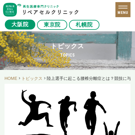
MENU
大阪院
東京院
札幌院
トピックス
TOPICS
HOME
トピックス
陸上選手に起こる腰椎分離症とは？競技に与