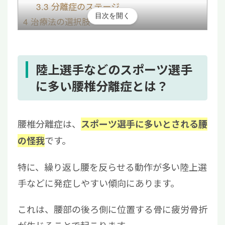
3.3
分離症のステージ
目次を開く
4
治療法の選択肢
4.1
安静・固定とその目安期間
4.2
体外衝撃波治療・超音波治療の効果
4.3
再生医療について
陸上選手などのスポーツ選手
5
腰椎分離症は正しい知識と行動で競技復帰が
に多い腰椎分離症とは？
可能！
腰椎分離症は、
スポーツ選手に多いとされる腰
です。
の怪我
特に、繰り返し腰を反らせる動作が多い陸上選
手などに発症しやすい傾向にあります。
これは、
腰部の後ろ側に位置する骨
に疲労骨折
が生じることで起こります。