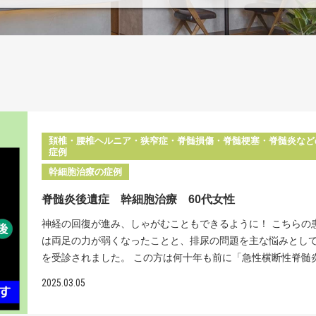
頚椎・腰椎ヘルニア・狭窄症・脊髄損傷・脊髄梗塞・脊髄炎など
症例
幹細胞治療の症例
脊髄炎後遺症 幹細胞治療 60代女性
神経の回復が進み、しゃがむこともできるように！ こちらの
は両足の力が弱くなったことと、排尿の問題を主な悩みとし
を受診されました。 この方は何十年も前に「急性横断性脊髄
いう難病にかかりました。この病気は、背骨の中を通る神経
2025.03.05
髄）の一部に炎症が起こり、その部分での神経の信号が伝わ
なってしまう病気です。 原因ははっきりわかっていませんが