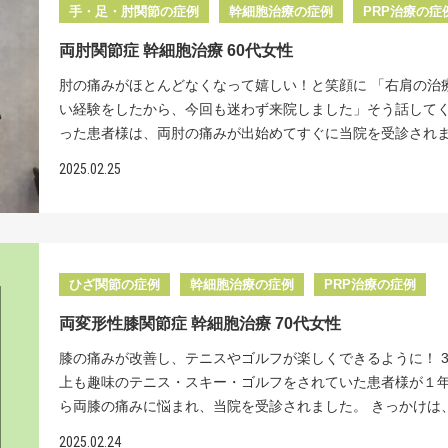
果を実感できただけに、大きな失望を感じられたそうです。 
けて投与させていただきました。 うれしいことに、治療開始
手・足・肘関節の症例
幹細胞治療の症例
PRP治療の症
まいます。また、１億個以上の元気な細胞を培養できる技術
生医療についてはこちらで詳しく説明しています。↓ 再生医
SFV療法は、脂肪から150mlほど採取した細胞を、特殊な処
年後には、10段階中８もあった痛みが２まで改善。「この前
の施設には見られない強みです。 もう一つの特徴は、独自の
監修：坂本貞範
両肘関節症 幹細胞治療 60代女性
し、その日のうちに注入する治療法です。この方法では、幹
に行ってたくさん歩きましたが、膝の痛みはほとんど気にな
術である「ピンポイント注射法」です。エコーと特殊なレン
数十万個ほどしか入っておらず、治療効果は培養する方法と
んでした」と笑顔で教えてくださいました。 半月板を残しな
肘の痛みがほとんどなくなって嬉しい！と笑顔に 「右肩の治
装置、そして細くしなやかな特殊な注射針を組み合わせるこ
て、かなり低下してしまいます。 私たちとしては、軟骨の再
将来の関節症への進行を防ぎたい方、手術に不安をお持ちの
い経験をしたから、今回も迷わず来院しました」そう話して
培養した細胞を確実に患部へ届けることができます。画像を
「生きた細胞をたくさん、何度かに分けて届けること」が大
ぜひ一度ご相談ください。私たちが最適な治療法をご提案さ
った患者様は、両肘の痛みが出始めてすぐに当院を受診され
て、軟骨のすり減っている場所に的確に幹細胞を届けます。
考えています。 リペアセルクリニックの特長 当院では米粒
ただきます。 国内で唯一の、最新の『分化誘導技術』を用い
た。 以前、右肩の腱板損傷で手術を勧められた際、当院の幹
アセルクリニックの特長 幹細胞とは、神経や筋肉、骨など
2025.02.25
個分という少量の脂肪から、６週間かけて、片方の関節に最
は『新時代の再生医療』による治療を提供します。 <治療費>
療を選択されました。 レントゲン検査では、両方の肘関節で
組織に変化できる、特別な細胞のことです。当院では、幹細
個もの幹細胞を投与することができます。さらに、治療のた
1部位 幹細胞数 （ 2500万個～1億個 ） 投与回数（ 1回 ）1
擦り減っており、変形性肘関節症という診断となりました。
養する際に、骨になるよう導く誘導因子を加えることで、骨
から新しく細胞を培養するため、96%以上という高い生存率
円（ 税込 ）/2500万個 PRP治療 16.5万円（ 税込 ） <起こ
気は、重労働の方やスポーツを楽しまれる方、過去のけがが
した幹細胞を作り出します。この骨に分化誘導された幹細胞
しています。 一般的な医療機関では、複数回の治療分をまと
作用> 脂肪採取部の内出血や創部感染、傷跡などが起こるこ
発症することが多く、痛みに加えて、骨のとげ（骨棘）や関
んだ関節に投与することで、軟骨の土台となる軟骨下骨を、
養し、冷凍保存しますが、解凍する際に細胞が大きなダメー
ります。 症状によりMRIやCTなどの検査を受けて頂く事があ
遊離物（関節ネズミ）によって、肘の動きが制限されること
く再生させることができるのです。 さらに、当院独自の「ピ
ひざ関節の症例
幹細胞治療の症例
PRP治療の症例
け、生存率は60%以下まで下がってしまいます。 また、股関
す。 ※こちらでご紹介している症例は一部の患者様です。掲
ます。 従来の治療では、肘の動きが悪く、日常生活に支障が
ント注射」により、確実に関節内へ幹細胞を届けることがで
と違って隙間が狭いため、細胞をピンポイントで届けるには
の症例も多数ございます。ご自身の症状については、お気軽
両変形性膝関節症 幹細胞治療 70代女性
合、手術で骨のとげを取り除く方法が一般的です。しかし、
す。エコーや特殊なレントゲン装置、針先が細くしなる特殊
な技術が必要です。当院独自の股関節専用『ピンポイント注
談ください。 半月板損傷の再生医療についてはこちらで詳
症状を和らげる治療であり、すり減った軟骨を再生すること
針を使用して、生き生きとした大量の細胞を股関節内の軟骨
膝の痛みが改善し、テニスやゴルフが楽しくできるように！ 3
は、エコーや特殊なレントゲン装置を使って、確実に関節内
明しています。↓ 再生医療医師監修：坂本貞範
ません。また、人工関節という選択肢もありますが、股関節
位へ的確に届けています。 リペアセルクリニックは「股関
上も趣味のテニス・スキー・ゴルフをされていた患者様が１
胞を届けるよう、心がけています。関節の隙間が狭い股関節
手術と比べると、安定性に課題があり、術後は両手で持てる
み」に特化した再生医療専門クリニックです。手術・入院を
ら両膝の痛みに悩まれ、当院を受診されました。 きっかけは
この特殊な技術のおかげで、しっかりと必要な場所に、幹細
５～10キロまでに制限されてしまいます。 現在の保険診療で
新たな治療【再生医療】を提供しております。 レントゲン所
スの後に膝が腫れて水がたまるようになったことだそうです。
けることができます。 幹細胞とは、神経や筋肉、骨など様々
2025.02.24
骨を再生させる治療法がないため、再生医療が唯一の可能性