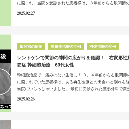
これを切除してしまうと、残された軟骨の傷みや、すり減り
供します。 <治療費> 関節1部位 幹細胞数 （ 2500万個～1
に悩まれ、当院を受診された患者様は、３年前から右股関節
製法での幹細胞では、あまり効果は期待できません。やはり
きたいと思っております。 https://www.youtube.com/watch?
に進んでしまう可能性があります。 一方、当院の幹細胞治療
） 投与回数（ 1回 ）132万円（ 税込 ）/2500万個 PRP治療 
感を感じておられました。 整形外科を受診されたところ、初
率の高い製法でないと効果を出すのは難しいと臨床結果でわ
v=IUqaorsVdrQ https://www.youtube.com/watch?v=SJD43
2025.02.27
きな特長があります。独自の幹細胞の力で、半月板と軟骨を
万円（ 税込 ） <起こりうる副作用> 脂肪採取部の内出血や創
形性股関節症と診断され、痛み止めの内服で痛みは何とか抑
います。当院独自の冷凍しないで培養するほ方法であるから
<治療費> 幹細胞 投与回数（1回） 242万円（税込） 
修復できるだけでなく、大切な半月板を残すことができるの
染、傷跡などが起こることがあります。 症状によりMRIやCT
るものの「このまま進行していってしまうのではないか」と
高い治療成績が実現しております。 MRI所見 右肩の腱板に
りうる副作用> 脂肪採取部の内出血や創部感染、傷跡などが
そのため、一度修復された軟骨が再び傷むことも防ぐことが
検査を受けて頂く事があります。 ※こちらでご紹介してい
安から、再生医療による治療を探して、当院にたどり着かれ
認められました。 ＜治療効果＞右肩に5000万個細胞を計２
ことがあります。 症状によりMRIやCTなどの検査を受けて頂
す。このような理由から、半月板損傷を伴う初期の膝関節症
は一部の患者様です。掲載以外の症例も多数ございます。ご
た。 このように、比較的早い段階で受診いただけたことは、
+PRP この患者様には5000万個の幹細胞を、２回に分けて投
あります。 ※こちらでご紹介している症例は一部の患者様で
幹細胞治療が特に適していると考えています。 さらにリペア
症状については、お気軽にご相談ください。 変形性股関節
にとっても大変うれしいことでした。変形性関節症は、時間
ていただきました。 治療から半年後には、それまで10段階中1
載以外の症例も多数ございます。ご自身の症状については、
股関節の症例
幹細胞治療の症例
PRP治療の症例
リニックでは96%以上という高い細胞生存率を実現していま
生医療についてはこちらで詳しく説明しています。↓ 再生医
に静かに進行し、軟骨が少しずつ擦り減っていく病気だから
った痛みが０と完全になくなり、趣味のゴルフも楽しめるよ
にご相談ください。 脊髄損傷の再生医療についてはこちら
れは一般的な医療機関の60%という生存率と比べても、格段
監修：坂本貞範
レントゲンで関節の隙間の広がりを確認！ 右変形性
末期まで進んでしまうと、必要な細胞数も治療回数も増え、
ったそうです。「注射を２回受けただけで、こんなに良くな
く説明しています。↓ 再生医療医師監修：坂本貞範
た数字です。多くの施設では細胞を冷凍保存し、使用時に解
節症 幹細胞治療 60代女性
け治療費も高額になってしまいます。しかし、何より辛いの
て。手術を受ける前に相談して、本当に良かったです」と喜
方法をとりますが、この過程で細胞は大きなダメージを受け
していく過程で、患者様が長期間痛みに悩まされ、日々の生
ただけました。 このように、幹細胞治療は体への負担が少な
幹細胞治療で、痛みのない生活に！ ３、４年前から右股関節
います。当院では投与ごとに新鮮な細胞を培養することで、
が落ちていってしまうことです。 当院では、初期から末期ま
期の回復が期待できる治療法です。手術に不安をお持ちの方
に悩まれていた患者様は、ある再生医療との出会いと別れを
状態の細胞を届けることができるのです。 あと、国内唯一の
くの治療実績があります。この経験を通じて、症状の進行度
ひ一度ご相談ください。 <治療費> 関節1部位 幹細胞数 （ 25
当院にいらっしゃいました。 最初に受診された整形外科で変
受けた『分化誘導』という新技術により、従来の幹細胞治療
や、痛みの強さに応じて、最も効果的な細胞数と投与回数を
個～1億個 ） 投与回数（ 1回 ）132万円（ 税込 ）/2500万個
関節症と診断されたそうで、「何とか軟骨を再生させて人工
高い治療効果が期待できます。 リペアセルクリニックは「半
2025.02.26
られるようになりました。 その独自の培養方法には、二つの
治療 16.5万円（ 税込 ） <起こりうる副作用> 脂肪採取部の
避けたい」と様々な治療法を探されたそうです。 そして、痛
傷」に特化した再生医療専門クリニックです。手術・入院を
特徴があります。一つは「細胞の質と量」へのこだわりです
や創部感染、傷跡などが起こることがあります。 症状によりM
てから１年後、他院にてSFV療法という再生医療を受けられ
新たな治療【再生医療】を提供しております。 MRI所見 MR
のたびに新鮮な細胞を培養することで96%以上という驚異的
CTなどの検査を受けて頂く事があります。 ※こちらでご紹介
た。一時的に痛みは和らいだものの、ちょうど１年でその効
で、左膝の内側半月板後部の損傷を確認しました。 ＜治療
率を実現しています。一般的な医療機関では細胞を冷凍保存
る症例は一部の患者様です。掲載以外の症例も多数ございま
えてしまったとのこと。「再生医療でも治らないのか」と一
左膝に2500万個細胞を計３回投与+PRP 2500万個の細胞を
用するため、解凍時のダメージで生存率が60%以下まで低下
自身の症状については、お気軽にご相談ください。 腱板損