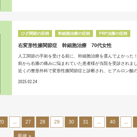
の患者様のレントゲン検査では初期の変形性関節症の所見が
の整形外科では、両膝の変形性関節症と診断され、定期的に
に変化できる、特別な細胞のことです。当院では、幹細胞を
ています。当院では、全身のあらゆる関節の治療実績があり
きました。 ＜治療効果＞右股関節に5000万個細胞を１回投与
ロン酸注射を受けてこられました。日常生活には大きな支障
る際に、骨になるよう導く誘導因子を加えることで、骨に分
も、肘関節は体重がかからない部分なので、比較的治療効果
右股関節に5000万個の細胞を１回注入させていただきました。
ったものの、大切な趣味が楽しめなくなり、 主治医に相談さ
幹細胞を作り出します。この、骨に分化誘導された幹細胞を
すい特徴があります。 リペアセルクリニックの特長 当院独
て治療から半年後、嬉しいことに10段階中８あった痛みが１
ころ「日常生活に問題がないので、人工関節の手術は必要あ
だ関節に投与することで、軟骨の土台となる軟骨下骨を、効
凍せず培養する方法でつくられた、生存率96％以上の幹細胞
善。「草むしりやしゃがむ動作も楽にできるようになりまし
ん。 趣味は控えめにされてはいかがでしょうか。」と言われ
再生させることができるのです。 さらに、当院独自の「ピン
ひざ関節の症例
幹細胞治療の症例
PRP治療の症例
り、高い治療効果が期待できます。国内の幹細胞の製造方法
喜んでいただけました。 このように、一人一人の状態を丁寧
です。 しかし、⻑年の生きがいである趣味を諦めることがで
ト注射」により、確実に関節内へ幹細胞を届けることができ
療機関によって全く異なります。当院の特長として、無添加
め、最適な治療を提供できることが私たちの誇りです。変形
右変形性膝関節症 幹細胞治療 70代女性
「来シーズンには必ずスキーに復 帰したい」という強い思い
エコーや特殊なレントゲン装置、針先が細くしなる特殊な注
せず培養、独自の培養シート、国内唯一の厚生労働省による
症の進行を早い段階で食い止めたい方は、どうぞお気軽にご
院の再生医療を選んでくださいました。 最近では、年齢を重
使用して、生き生きとした大量の細胞を股関節内の軟骨損傷
人工関節の手術を受ける前に、幹細胞治療を選んでよかった！
して『分化誘導』などがあります。 リペアセルクリニック
ださい。 国内で唯一の、最新の『分化誘導技術』を用い、当
アクティブに過ごしたい、と願う方が増えています。でも、
的確に届けています。 リペアセルクリニックは「股関節の
前から右膝の痛みに悩まれていた患者様が当院を受診されま
な治療【再生医療】を提供しております。 レントゲン所見 
『新時代の再生医療』による治療を提供します。 <治療費> 
節にしてしまうと、耐久性や動きの制限から、活発な運動が
に特化した再生医療専門クリニックです。手術・入院をしな
近くの整形外科で変形性膝関節症と診断され、ヒアルロン酸
ゲンでは、両肘の関節軟骨がすり減っていました。 ＜治療
部位 幹細胞数 （ 2500万個～1億個 ） 投与回数（ 1回 ）1
なってしまいます。かといって、注射や内服、リハビリだけ
な治療【再生医療】を提供しております。 レントゲン所見 
や塗り薬での治療を続けてこられました。20年前から体力作
両肘に2500万個細胞を１回投与+PRP計２回 治療計画として
（ 税込 ）/2500万個 PRP治療 16.5万円（ 税込 ） <起こり
2025.02.24
軟骨を再生させることができず、効果も限られてしまいます。
前：この患者様のレントゲンでは、右股関節の隙間が、わず
めにテニスを始められ、今でも続けていらっしゃるそうです
PRP（血小板を濃縮した自己血液）治療２回と、2500万個の
用> 脂肪採取部の内出血や創部感染、傷跡などが起こること
では、再生医療が始まった早い段階から、変形性関節症の治
残っていない状態でした。 ２年後：２年後のレントゲンでは
しかしたら、テニスのし過ぎで膝を悪くしてしまったのかも
投与１回を組み合わせることにしました。 PRPには豊富な成
ます。 症状によりMRIやCTなどの検査を受けて頂く事があり
り組み、多くの方に喜んでいただいています。その秘密は細
の隙間が広くなっていることが確認できました。 従来の再
せん」とお話しされました。最近では痛みが強くなってきて
が含まれており、体本来の治癒力を高めながら、幹細胞治療
※こちらでご紹介している症例は一部の患者様です。掲載以
と量へのこだわりにあります。化学薬品を一切使用せず、ご
技術では、軟骨再生量に限界があり、MRIという高精度な検
きなテニスが思うように楽しめず、とても辛い日々を送られ
も促進することができます。 治療から６か月後、10段階中６
例も多数ございます。ご自身の症状については、お気軽にご
血液で細胞をつくります。あまり知られていませんが、再生
でなければ、治療効果を検出できませんでした。 当院では、
した。 定期健診で撮ったレントゲンを見ると、右膝の内側の
痛みが１まで改善しました。 「右肩の時と同じように良くな
ださい。 変形性股関節症の再生医療についてはこちらで詳
幹細胞は、医療機関ごとに、培養の仕方が全く違います。 通
の『分化誘導』、そして幹細胞の質と生存率を徹底的に追求
20
...
27
28
29
30
31
...
40
...
なくなってしまい、太ももの骨（大腿骨）とすねの骨（脛骨
当に嬉しい」という患者様の笑顔に、私たちも大きな喜びを
明しています。↓ 再生医療医師監修：坂本貞範
療機関では 6 割程度しか生き残れない細胞が、当院では 96%
自技術により、従来とは次元の異なる再生能力を実現してい
間が狭くなっている状態でした。主治医の先生からは「変形
した。このように再生医療への信頼を重ねていただけること
高い生存率を誇ります。これは他の施設のように細胞を冷凍
最後 »
その結果、個人差はありますが、レントゲンで関節の隙間が
症が進行していますので、人工関節への置き換えをお勧めし