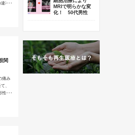
が一気
細胞治療により
億個
の違和
、生存
MRIで明らかな変
には大
16.5
期の変
かって
化！ 50代男性
NtOy_0
再生・
部感
えられ
こそ、
<起こ
です。
などの
いう不
断裂が
起こる
できま
る症例
まし
回投与
く事が
には、
自身の
私たち
与させ
す。掲
セルク
症の再
ととも
0もあ
お気軽
す。こ
療医師
です。
うにな
で詳し
に優れ
股関
それだ
るなん
凍する
は進行
んでい
てしま
活の質
く、早
の痛み
元気な
で数多
は、ぜ
経て、
認可を
合い
00万
形性股
よりも
見極め
 PRP
関節は
月板損
大きな
内出血
み始め
しない
。治療
RIや
まし
I検査
な生存
してい
果が消
効果＞
して使
す。ご
度は効
３回に分
してし
傷の再