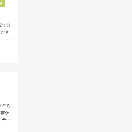
この
から半
例
も、他
療医師
理で濃縮
ゴルフ
投与技
細胞は
りませ
トゲン
比べ
がら、
療で良
とで、
生には
方は、
くださ
確認し
切だと
せてい
まし
 リペ
２、３
、当院
細胞治
様々な
大１億
 関節
軟骨が
胞を培
びに一
32万
この病
に分化
を実現
りうる副
原因で
を、傷
めて培
とがあ
節内の
効率よ
ジを受
りま
もあり
ンポイ
節は膝
載以外
ある場
きま
、特別
にご相
これは
な注射
射』で
しく説
はでき
損傷部
0年以
へ幹細
や膝の
節の痛
年前か
でも、
重さが
しない
、テニ
胞を届
は、軟
見 こ
 近く
な組織
となっ