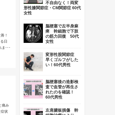
くださ
に取り
待がで
不自由なく！両変
の治療
かった
> 幹
形性膝関節症・CM関節症 60代
リニッ
やかな
女性
になっ
> 脂
手術・
ことが
くな
ます。
MRI
われて
術で
※こち
脳梗塞で左半身麻
 ＜治
幹細胞
痺 幹細胞で下肢
と数週
例も多
髄くも
改善！
に特化
の筋力回復 50代
と入院
ださ
現在、
ある日
女性
な治療
ってし
ていま
指でキ
れまで
ゲンで
一方、
ります
断さ
狭さが
変形性股関節症
く、炎
さら
早くゴルフがした
折膝が
うほ
での固
びたそ
い！60代男性
とに、
細胞を
です。
はとて
も改善
ただき
効果を
んでい
うで
で改
特化し
脳梗塞後の造影検
減し、
配さ
と喜ん
査で血管が再生さ
治療
遺症に
に出会
だ活動
れたのを確認！
チほど
ことが
の手術
60代男性
新しい
ら 独
最も難
ことが
の『分
と痛み
ら正確
る患者
組織。
療を提
左肩腱板損傷 幹
な症状
凍する
んでい