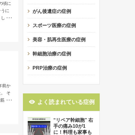
が残っ
の頃に
当院で
合によ
そうに
がん後遺症の症例
、２億
いち早
まし
の豊富
では、
浅い状
スポーツ医療の症例
個を一
 患者
の後、
いま
シュな
が出現
美容・肌再生医療の症例
医療専
幹細胞
による
療】を
法）し
幹細胞治療の症例
の骨盤
認めら
胞治療
術が行
回投与
は、全
PRP治療の症例
は人工
最初の
なって
いだろ
ったと
修復を
に出会
年前か
経の回
投与を
耐久性
。 そ
く一本
に乗っ
の関節
上筋
 自分
よく読まれている症例
がおり
とで
に渡
は「ま
設は、
まった
か月後
ぱいで
投与の
に積極
“リペア幹細胞” 右
臓のご
るよう
にな
手の痛み10が1
幹細胞
ない治
ともに
まし
に！料理も家事も
られて