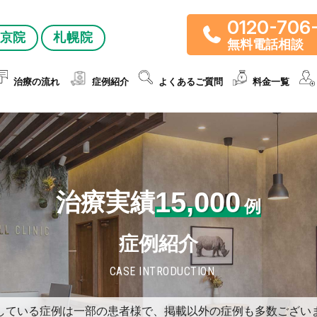
0120-706
京院
札幌院
無料電話相談
治療の流れ
症例紹介
よくあるご質問
料金一覧
15,000
治療実績
例
症例紹介
CASE INTRODUCTION
している症例は一部の患者様で、掲載以外の症例も多数ござい