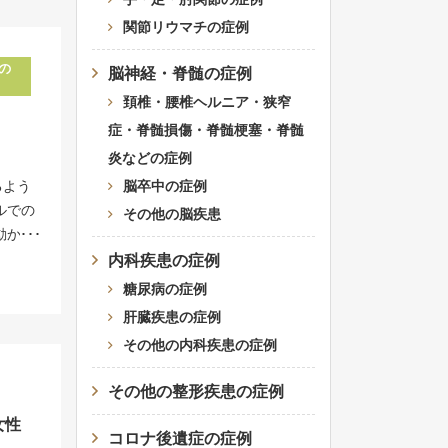
疫反
関節リウマチの症例
れ、痛
になっ
の
脳神経・脊髄の症例
も問題
頚椎・腰椎ヘルニア・狭窄
年間の
症・脊髄損傷・脊髄梗塞・脊髄
やしび
と自分
炎などの症例
重ねる
るよう
脳卒中の症例
ってゆ
ルでの
その他の脳疾患
まし
動かせ
りた
てば、
内科疾患の症例
の保険
では車
糖尿病の症例
とはで
、パソ
肝臓疾患の症例
です。
の幅が
その他の内科疾患の症例
わって
た神経
身に細
と言わ
その他の整形疾患の症例
なりま
てしま
ってい
女性
足の運
コロナ後遺症の症例
でもご