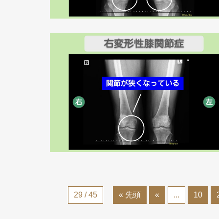
29 / 45
« 先頭
«
...
10