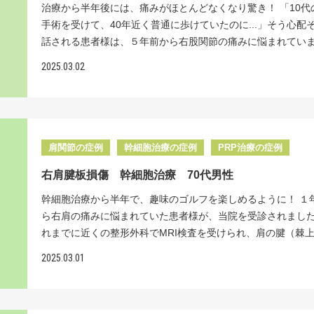
動麻痺、知覚麻痺、自律神経障害、排尿・排便機能障害など
治療から半年後には、痛みがほとんどなくなり驚き！ 「10代
く少数の病院だけです。 リペアセルクリニックの特長 また
てしまいます。こちらの患者様のように、車椅子生活や、場
手術を受けて、40年近く普通に歩けていたのに...」そう心配
は、点滴治療においては、厚生労働省への届出・受理を経て
っては、寝たきり生活を余儀なくされます。 私達は、国内で
話される患者様は、５年前から右股関節の痛みに悩まれてい
個の一括投与を提供しています。リペアセルクリニック独自
く脊髄損傷の後遺症への幹細胞治療に取り組みはじめ、現在
た。 10代の頃に、右股関節の臼蓋形成不全（骨盤の受け皿が
な治療経験から、１億個を２回に分けて投与するより、２億
2025.03.02
治療を受けていただいた患者様は数百人にもおよんでいます。
態）と診断され、骨盤の骨切り術を受けられたそうです。そ
度に投与する方が、高い治療効果が期待できると、実感して
様に選ばれる理由は、冷凍保存しない生き生きとしたフレッ
長年痛みなく過ごされてきましたが、５年前から徐々に痛み
す。 リペアセルクリニックは「脊髄損傷」に特化した再生
細胞を使用することと、国内ではほとんど行われていない、
し始めました。 近くの整形外科を受診すると、臼蓋形成不全
門クリニックです。手術・入院をしない新たな治療【再生医
の脊髄くも膜下腔内へ直接投与（脊髄腔内ダイレクト注射療
変形性股関節症と診断されました。臼蓋形成不全は、股関節
提供しております。 MRI所見 MRI検査では胸腰部に狭窄が
ていることであると考えています。 通常は、脊髄損傷の幹細
側の受け皿が浅いために若いうちに見つかれば、予防的な手
肩関節の症例
幹細胞治療の症例
PRP治療の症例
れました。 ＜治療効果＞脊髄内に直接2500万個細胞を計３
は、点滴による静脈注射です。しかし、血管に入った幹細胞
われることもありますが、関節症に進行してしまうと、通常
治療では、脊髄内に2500万個の細胞を合計３回入れました。 
身に駆け巡るので、損傷した脊髄に届く幹細胞の数は少なく
右肩腱板損傷 幹細胞治療 70代男性
関節が選択されます。 しかし、患者様は「何か他の方法はな
治療直後から、車いすに移るときに両足が軽く動くようにな
しまいます。損傷した神経細胞へより多くの幹細胞を届け、
うか」と人工関節以外の治療法を探されて、当院の再生医療
幹細胞治療から半年で、趣味のゴルフを楽しめるように！ １
効果を感じていただけました。さらに時間がたつにつれて神
促したいとの思いから、当院では、脊髄くも膜下腔への直接
われました。 これは賢明な選択でした。人工関節にすると、
ら右肩の痛みに悩まれていた患者様が、当院を受診されました
復が進み、半年後には次のような改善がありました： 姿勢よ
行っております。 投与された幹細胞は、還流している髄液
の問題から活動を制限しなくなるため、できるだけ長く自分
れまでに近くの整形外科でMRI検査を受けられ、肩の腱（棘
の杖で歩けるようになった しゃがむことができるようになった
て、損傷した神経にたどり着くのです。国からの正式な認可
で過ごせることは、生活の質を維持する上でとても大切なこ
腱）が一部切れている状態と診断されていました。半年以上
で排尿できるようになってきた 便秘がなくなった 患者様から
ており、脊髄くも膜下腔内への幹細胞の直接投与が可能な施
2025.03.01
す。 リペアセルクリニックの特長 当院では、再生医療が始
り、保存治療を続けられましたが良くならず、当院受診の２
だ60代なのにどんどんと状態が悪くなっており、不安でいっ
国内ではほとんどありません。 当院でも、３年前までは点滴
早い段階から、一般的には行われていない、股関節症の治療
に、内視鏡での手術を予定されていたそうです。 しかし、心
した。幹細胞治療でここまで良くなったので、さらに良くな
みおこなっていましたが、認可後は、脊髄内投与もすること
的に取り組んできました。股関節は膝と比べて隙間が狭く、
病気があり、全身麻酔に不安を感じられ、身体への負担が少
にリハビリを頑張ります」と言っていただけました。 年齢と
り、その治療効果には、雲泥の差があったことにとても驚き
を注入することが難しいため、この治療を行う医療機関は限