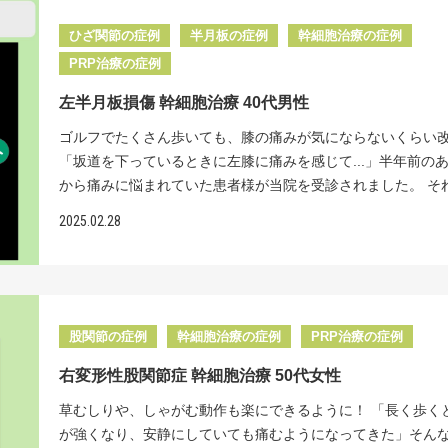
療法を探していたところ、インターネットで当院を見つけて
体が弱り、気持ちも沈んでいた患者様が、前向きにリハビリ
た。幹細胞の脊髄内投与には、脊髄神経の再生に、大きな期
います。 しかし、私たちは「ピンポイント注射」という独自
いました。 ご来院時には、痛みにより、長く右肩を動かせな
組めるようになり、本当に良かったと思います。 <治療費
きるものと、確信した瞬間でもありました。 リペアセルク
ひざ関節の症例
半月板の症例
幹細胞治療の症例
技術があります。エコーと特殊なレントゲン装置、細くしな
ことで、関節が固まって動きにくくなる「拘縮」という状態
細胞 投与回数（1回） 242万円（税込） <起こりうる副作用
クは「脊髄損傷」に特化した再生医療専門クリニックです。
PRP治療の症例
注射針を組み合わせることで、確実に細胞を関節内に届ける
ていました。このまま固まった状態が続くと痛みがさらに強
肪採取部の内出血や創部感染、傷跡などが起こることがあり
入院をしない新たな治療【再生医療】を提供しております。 
できます。 さらに、投与する細胞は、国内ではほとんど行
り、治療にも時間がかかってしまいます。 一般的な内視鏡手
症状によりMRIやCTなどの検査を受けて頂く事があります。 
左半月板損傷 幹細胞治療 40代男性
所見 MRI検査では第５、第６頸髄の損傷が認められました。
いない、冷凍せず培養する方法で、96％以上の高い生存率の
は、１センチほどの小さな傷で済みますが、手術後は、なん
らでご紹介している症例は一部の患者様です。掲載以外の症
療効果＞脊髄くも膜下腔に直接2500万個細胞を計５回投与 脊
ゴルフでたくさん歩いても、膝の痛みが気にならないくらい
を使用します。 リペアセルクリニックは「股関節の痛み」
間装具で固定する必要があり、その後も、数か月のリハビリ
数ございます。ご自身の症状については、お気軽にご相談く
膜下腔に2500万細胞を合計５回投与しました。 投与後２年の
「坂道を下っているときに左膝に痛みを感じて...」半年前の
した再生医療専門クリニックです。手術・入院をしない新た
が必要です。また、装具で固定することで、関節がより固ま
い。 脊髄損傷の再生医療についてはこちらで詳しく説明し
両手の指の動きがよくなりました。投与前は、両手の人差し
から痛みに悩まれていた患者様が当院を受診されました。 そ
【再生医療】を提供しております。 レントゲン所見 レント
まったり、縫合した腱が再び切れてしまうこともあります。 
す。↓ 再生医療医師監修：坂本貞範
ーボードをタッチしていましたが、現在は、左手のみではあ
は近くの整形外科で、半月板損傷と初期の変形性関節症と診
は右股関節の受け皿の形成不全と、それに伴う関節の隙間の
当院の幹細胞治療は、注射で行えるため、体への負担が少な
2025.02.28
が、人差し指から小指の４本でタッチが可能になりました。 
れ、ヒアルロン酸注射による治療を続けてこられました。時
確認できました。また、骨の中が空洞になる骨嚢胞（こつの
症を抑えながら、傷んだ腱を修復することができます。装具
に、１時間ごとに行っていた排尿の感覚が、４時間にまで伸
腫れることもあり、大切な趣味のゴルフが満足にできないこ
う）も確認ができます。 ＜治療効果＞右股関節に5000万個
定も必要なく、早い段階からリハビリを始められるのが特徴
うです。夜間の頻尿で、１時間おきに起きないといけないの
ストレスを感じていらっしゃいました。 半年の治療を続けて
３回投与+PRP 5000万個の細胞を３回に分けて投与させてい
これまでに多数の治療実績があり、手術と同等かそれ以上の
も辛かったと言われていましたが、今はぐっすり眠れると喜
が見られず、主治医からは、内視鏡での手術を勧められたそ
ました。 治療から半年後には、10段階中５あった痛みが１ま
実感しています。 リペアセルクリニックは「肩の痛み」に
ました。 四肢に残存していたこわばり・痛みも10分の１に軽
す。しかし、患者様は入院の必要性や手術に伴うリスクを心
善。「注射だけでここまで痛みが楽になるなんて驚きです」
股関節の症例
幹細胞治療の症例
PRP治療の症例
た再生医療専門クリニックです。手術・入院をしない新たな
この結果にも、大変喜ばれています。 ５年も前の事故での後
れ、手術以外の方法を探されているうちに、当院の再生医療
でいただけました。 人工関節を勧められている方で、まだま
【再生医療】を提供しております。 治療は、腹部に１セン
対しても、様々な症状改善を認め、幹細胞治療の力を感じる
右変形性股関節症 幹細胞治療 50代女性
われました。 実はこの選択は、大変賢明でした。半月板損傷
的に過ごしたいとお考えの方は、ぜひ一度ご相談ください。
の小さな切り込みを入れ、米粒大の脂肪を採取します。そこか
できました。 脊髄損傷の後遺症の治療は、整形外科領域では
では、損傷が重度な場合、傷んだ部分を切除せざるを得ない
可能性を一緒に探らせていただきます。 国内で唯一の、最新
草むしりや、しゃがむ動作も楽にできるように！ 「長く歩く
自開発のシートを使って、幹細胞を培養し、エコーを見なが
しい領域ではありますが、脊髄損傷の後遺症で苦しまれてい
あるためです。半月板は膝のクッションの働きをする大切な
化誘導技術』を用い、当院は『新時代の再生医療』による治
が強くなり、安静にしていても痛むようになってきた」そん
に患部へ注入します。腱板損傷の再生医療では、一般的な冷
様の、お力添えができるように、今後も真摯に治療に取り組