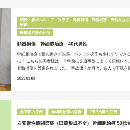
免疫システムが間違って自分の体を攻撃してしまう「自己免
応」が起きていると考えられています。症状としては、しび
み、筋力低下、トイレの問題などがあります。 この方は病気
頚椎・腰椎ヘルニア・狭窄症・脊髄損傷・脊髄梗塞・脊髄炎など
た当初、歩けなくなり、両足に痛みやしびれがあり、排尿に
症例
がありました。神経内科でステロイドの点滴治療を受け、１
幹細胞治療の症例
リハビリにより杖を一本使えば歩けるまで回復し、足の痛み
頸髄損傷 幹細胞治療 40代男性
れも良くなりました。しかし排尿の問題は良くならず、ずっ
で管を入れて尿を出す方法（自己導尿）が必要でした。 年を
幹細胞治療で指の動きが改善、パソコン操作も少しずつでき
につれて足の力がだんだん弱くなり、最近では両手に杖を持
に！ こちらの患者様は、５年前に交通事故によって頸椎レベ
っくりなら歩ける程度になってしまい、不安を感じておられ
脊髄損傷を受傷されました。 事故後２か月は、自力で下肢を
た。そこで、「もう一度杖を１本だけ使って歩けるようにな
なかったそうですが、懸命なリハビリで現在は両手に杖を持
2025.03.03
い！」という目標を持って、当院まで来院されました。 現在
自力歩行が可能となりました。 しかし基本的には、日常生活
診療では、脳卒中や神経の難病による後遺症を回復させるこ
椅子を使用しているそうです。また、手の指が動かしづらく
きません。唯一、回復の可能性がある治療は「幹細胞治療」
コン業務に支障が出ています。もう少し指が動いたら、仕事
当院では生きた幹細胞を使うだけでなく、投与方法にもこだ
広がるのではと、再生医療を頼って受診されました。 損傷し
います。普通は点滴で幹細胞を入れますが、その方法だと全
の回復は、通常は１年もすれば止まり、それ以上は望めない
股関節の症例
幹細胞治療の症例
PRP治療の症例
胞が広がってしまい、傷ついた脊髄に届く細胞の数が少なく
れています。すなわち、後遺症となって、様々な症状が残っ
す。そこで当院では、直接脊髄内に幹細胞を入れる方法を行
右変形性股関節症（臼蓋形成不全） 幹細胞治療 50代
います。脊髄の損傷レベルによって、症状は様々ですが、手
ます。この脊髄腔内へのダイレクト注射ができるのは、国内