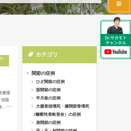
カテゴリ
の
関節の症例
ひざ関節の症例
股関節の症例
患者様
半月板の症例
て当院
大腿骨頭壊死・膝関節骨壊死
炎」と
（脊
（離断性骨軟骨炎）の症例
らなく
肩関節の症例
、体の
手・足・肘関節の症例