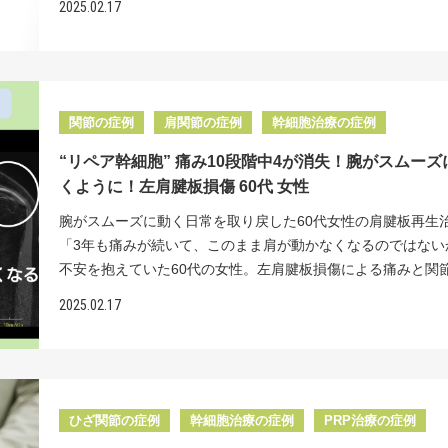
設と提携し、投与のたびに新鮮な細胞を培養するため、96%
2025.02.17
療法を探されているうちに当院の再生医療に出会ってくださ
疼痛が続いており再生医療に興味をもたれ当院を受診してい
細胞が生きた状態で届きます。 一方で、多くの施設では一度
た。 今回比較的早い段階で当院にいらしていただけたことは
ました。 主治医からは、関節鏡による腱板縫合術を勧められ
めて培養した細胞を冷凍保存し、使用時に解凍するため、な
も良かったと思います。実は変形性股関節症は中期から先の
です。しかし手術には踏み切れず、再生医療を受けてみたい
生存率は 60%程度まで低下してしまいます。 MRI この患者
なると症状が急激に進んでしまい、軟骨が完全になくなって
し受診していただきました。 肩関節は腱板が機能することに
MRI画像では、治療前の右肩に棘上筋腱の部分損傷と腱板の
ことが少なくありません。しかしまだ状態の良い中期の段階
上腕骨頭が関節窩（受け皿）に押しつけられ安定します。腱
認められました。左肩のMRI画像でも同様に、棘上筋腱の部
関節の症例
肩関節の症例
幹細胞治療の症例
胞治療を受けていただくと治療の効果が実感しやすく、痛み
傷すると、その安定性が失われ肩の挙上困難や痛みの原因と
く光る部分があり、腱板の損傷が確認されました。 ＜治療
ぐだけでなく軟骨の修復も期待できるのです。その効果は長
“リペア幹細胞” 痛み10段階中4が消失！腕がスムーズ
す。拘縮とは肩関節が固まって動きにくくなることで、その
両肩に2500万個細胞を計2回投与+PRP 両肩に2500万個ずつ
人工関節の手術を避けられる可能性も出てきます。 このよう
くように！左肩腱板損傷 60代 女性
痛みがあるために肩を長期間動かさなかったことです。この
胞をエコーで確認しながら損傷部位に2回投与しました。 2 
治療成績が得られるのは当院独自の「細胞の質と量」へのこ
痛みを悪化させ、治療期間を長くしてしまいます。治療期間
与から6か月後には両肩と10段階中10だった痛みが1まで軽減
腕がスムーズに動く日常を取り戻した60代女性の肩腱板再生
と「ピンポイント注射」の技術があるからだと考えています
かせないためには早期に痛みの原因を治療し、可動域訓練の
た。痛みが改善したことで可動域訓練も順調に進み、関節の
「3年も痛みが続いて、このまま肩が動かなくなるのではない
ペアセルクリニックの特長 幹細胞とは、神経や筋肉、骨な
リを開始しないといけません。 保険診療ではこちらの患者様
改善されました。 「両肩の手術は治療期間が⻑く、術後のリ
不安を抱えていた60代の女性。左肩腱板損傷による痛みと関
な組織に変化できる、特別な細胞のことです。当院では、幹
て、関節鏡による腱板縫合術と関節解離術を行われると思い
も大変そうで踏み切れませんでした。幹細胞治療は両肩同時
さに悩まされ、日常生活や趣味にも支障をきたしていました。
培養する際に、骨になるよう導く誘導因子を加えることで、
2025.02.17
腱板縫合術は、アンカーを用いて断裂した腱板をもとの位置
ができ、リハビリもスムーズに進み、痛みもほとんどなくな
ア幹細胞"投与後、治療前に10段階中4あった痛みが4か月後に
化した幹細胞を作り出します。この骨に分化誘導された幹細
することです。関節解離術は、麻酔をして用手的に固くなっ
当に良かったです」と喜んでいただけました。 最近では、患
で軽減。さらに2年後には痛みが完全に消失し、腕がどの方向
傷んだ関節に投与することで、軟骨の土台となる軟骨下骨を
包をはがすマニピュレーションを行ったり、関節鏡視下に特
ご協力で治療前後のMRI撮影をさせていただくことが増え、
限なくスムーズに動くようになり、日常生活や趣味を何不自
よく再生させることができるのです。 さらに、当院独自の「
具を用いて関節包を関節の内側から焼き切ることを行います。
による腱板の修復を画像でも確認できています。腱板損傷の
楽しめるようになりました。 治療前の状態 3年前から左肩に
イント注射」により、確実に関節内へ幹細胞を届けることが
鏡による手術の傷口は、１㎝ほどのものが数か所できるだけ
手術が一般的ですが、幹細胞治療という新しい選択肢が広が
出現し、徐々に悪化 左肩腱板の部分断裂と関節の硬さ（拘縮
す。エコーや特殊なレントゲン装置、針先が細くしなる特殊
ひざ関節の症例
幹細胞治療の症例
PRP治療の症例
への負担は少ないものとなります。しかし、縫合した腱板は
くことを願っています。 https://www.youtube.com/watch?
断 リハビリによる可動域訓練を続けたが、硬さと痛みは改善せ
針を使用して、生き生きとした大量の細胞を股関節内の軟骨