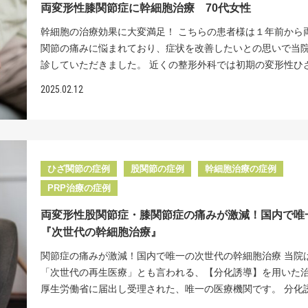
のリスクが高くなります。手術後の数週間は縫着した腱板の
v=tN9zGn8w8wo https://www.youtube.com/watch?v=W7lyE
両変形性膝関節症に幹細胞治療 70代女性
みは10段階中4の状態が続き、日常生活や趣味を楽しむこと
位へ的確に届けています。 リペアセルクリニックは「股関
図るために装具固定を約６週間行います。そのため、関節解
<治療費> 関節1部位 幹細胞数 （ 2500万個～1億個） 投与
状態 こちらの患者様は、3年前に左肩の痛みが出現し、近く
み」に特化した再生医療専門クリニックです。手術・入院を
幹細胞の治療効果に大変満足！ こちらの患者様は１年前から
行っても固定期間中に関節包が再度癒着して、拘縮が悪化し
1回 ）132万円（ 税込 ）/2500万個 PRP治療 16.5万円（税込
外科で肩腱板の部分断裂と関節の硬さ（拘縮）と診断されま
新たな治療【再生医療】を提供しております。 レントゲン所
関節の痛みに悩まれており、症状を改善したいとの思いで当
う恐れがあります。私自身も過去、腱板の手術を多く行なっ
こりうる副作用> 脂肪採取部の内出血や創部感染、傷跡など
リハビリによる可動域訓練を続けてきましたが、硬さと痛み
の患者様の場合レントゲンで見ると右の股関節の隙間が左に
診していただきました。 近くの整形外科では初期の変形性ひ
したが、やはり再断裂の問題や術後の拘縮という合併症があ
ることがあります。 症状によりMRIやCTなどの検査を受けて
しない状態が続いていました。 一般的な手術では、損傷した
かなり狭くなっていました。 ＜治療効果＞右股関節に5000
症と診断されました。特によく歩いた後などに膝に水が溜ま
数の方がおられ、せっかく手術をしたのに逆に痛くなったと
があります。 ※こちらでご紹介している症例は一部の患者様
2025.02.12
縫い合わせる方法がありますが、術後に再び断裂するリスク
幹細胞を計４回投与＋PRP そこで右股関節に5000万個の細
まうことがあり、１か月おきに水を抜いてヒアルロン酸注射
もよく聞きました。整形外科医の中でも、肩の手術はむずか
掲載以外の症例も多数ございます。ご自身の症状については
定期間中に関節がさらに硬くなってしまう恐れがあります。
に分けて投与しました。 最後の治療から１年たった今では以前
てもらっていました。最近ではすぐに膝に水が溜まってしま
うのが定説となっています。 一方、幹細胞は強力な組織再生
軽にご相談ください。 腱板損傷の再生医療についてはこち
た手術のリスクを避けたいとの思いから、再生医療に興味を
段階中９もあった痛みがほとんどなくなりました。 「痛みが
アルロン酸注射や内服薬の効果も薄れてきたそうです。主治
もっているため、注射するだけで損傷した腱板を再生・修復
しく説明しています。↓ 再生医療医師監修：坂本貞範
当院を受診されました。 "リペア幹細胞"とリペアセルクリニ
って仕事が本当に楽しくできるようになりました。あと10年
は軟骨はまだ残っているので人工関節をするのはもったいな
き、装具固定の必要もなく早期にリハビリを開始できます。
特長 MRI所見 MRIにて炎症反応が軽減していることがみられ
なく働き続けたいです！」と喜んでいただけました。私たち
われたそうです。最近では痛みがさらに酷くなったため、（
は、幹細胞投与と同時に、拘縮がある患者様にはエコーを使
ひざ関節の症例
股関節の症例
幹細胞治療の症例
＜治療内容＞左肩に5000万個の"リペア幹細胞"を計2回投与 
からこのように幹細胞治療で痛みが良くなるとその効果は長
内服よりも効果のある）より良い治療法を求めて当院を受診
伝達麻酔下でのマニピュレーションを行い、拘縮に対しても
PRP治療の症例
損傷した腱板部に、"リペア幹細胞"5000万個をエコーガイド
ことが期待できます。 変形性股関節症で将来の人工関節手術
した。 末期の変形性膝関節症で人工関節を勧められて人工関
同時に行います。 その理由は腱板を縫着する手術と違い、腱
的確な位置に計2回投与しました。注射による治療のため手術
たいとお考えの方には当院の幹細胞治療が大変おすすめの治
避したいと当院を受診していただく患者様はもちろんのこと
両変形性股関節症・膝関節症の痛みが激減！国内で唯
を再生させるので再断裂のリスクがないことと、装具固定の
の必要はなく、装具固定も不要なため早期にリハビリを開始
す。ぜひ一度ご相談ください。 国内で唯一の、最新の『分化
期・中期の変形性関節症で効果的な治療を求めて当院へ受診
『次世代の幹細胞治療』
ないため拘縮の悪化のリスクがないことが挙げられます。 治
とができました。 治療後の変化 投与4か月後：痛みが10段階
術』を用い、当院は『新時代の再生医療』による治療を提供
患者様もたくさんおられます。 幹細胞治療の効果は重症度に
体的な方法としましては、局所麻酔を用いて下腹部を１㎝ほ
関節症の痛みが激減！国内で唯一の次世代の幹細胞治療 当院
ら1に大きく軽減 投与2年後：痛みが完全に消失（10段階中0）
す。 https://youtu.be/VXL4yJB7wE8?feature=shared
ず治療効果実感されていますが、特に初期や中期は治療成績
し、米粒大の脂肪組織を３粒程度採取します。そして脂肪の
「次世代の再生医療」とも言われる、【分化誘導】を用いた
どの方向にも可動域の制限なくスムーズに動くように 日常生
https://www.youtube.com/watch?v=BsEezs0xBwI <治療費>
で、注射、内服、リハビリなどの保険診療の範囲での治療に
る幹細胞を培養し、エコーガイド下にて損傷した腱板に注射
厚生労働省に届出し受理された、唯一の医療機関です。 分化
味を何不自由なく楽しめる状態に回復 "リペア幹細胞"投与から
部位 幹細胞数 （ 2500万個～1億個 ） 投与回数（ 1回 ）1
ただけず、効果的な治療を求めている患者様に大変お勧めの
す。 一番大切なのは、投与する幹細胞の生存率です。当院で
は、独自の培養技術を活用し、傷ついた関節軟骨の土台を整
後には、10段階中4あった痛みが1まで軽減しました。さらに