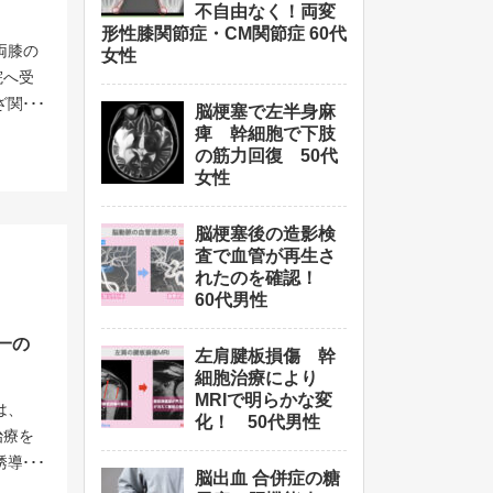
安静を
JtGOoo
不自由なく！両変
が難しい
節の痛
離術を
形性膝関節症・CM関節症 60代
回数（
の整形
しない
両膝の
女性
てしま
） <起
した。
見 こ
院へ受
ていま
が起こ
が改善
比べて
ざ関節
る一定
脳梗塞で左半身麻
頂く事
腱板を
万個の
ってし
痺 幹細胞で下肢
いう声
です。
や、固
胞を４回
の筋力回復 50代
を打っ
いとい
、お気
こうし
女性
は10
い、ヒ
作用を
らで詳
持ち、
楽にな
医から
に導
ックの
は痛み
脳梗塞後の造影検
いと言
当院で
ます。
査で血管が再生さ
の経験
注射や
って、
れたのを確認！
左肩の
く続く
されま
治療を
60代男性
下にて
を避け
節を回
板自体
や入院
療法で
、初
一の
必要が
左肩腱板損傷 幹
するこ
誘導技
される
療の具
細胞治療により
中4か
しま
関わら
ど切開
MRIで明らかな変
は、
 腕が
が良好
化！ 50代男性
中にあ
治療を
活や趣
 関節1
満足い
しま
誘導と
4か月
32万円
治療法
脳出血 合併症の糖
は、国
え必要
2年後