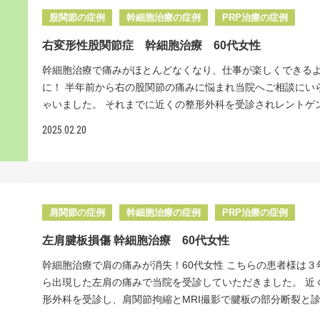
院の再生医療にたどり着きました。 拘縮とは、肩関節が固ま
股関節の症例
幹細胞治療の症例
PRP治療の症例
きにくくなる症状で、痛みのために⻑期間肩を動かさないこ
右変形性股関節症 幹細胞治療 60代女性
因です。この拘縮がさらに痛みを悪化させ、治療期間を⻑引
しまいます。改善のためには早期に痛みの原因を治療し、可
幹細胞治療で痛みがほとんどなくなり、仕事が楽しくできる
練を開始する必要があります。 一般的には、関節鏡による腱
に！ 半年前から右の股関節の痛みに悩まれ当院へご相談にい
術と関節解離術が行われますが、手術後は数週間装具で固定
ゃいました。 それまでに近くの整形外科を受診されレントゲ
要があります。そのため、関節の拘縮を直しても固定期間中
を撮ったところ、骨の形が変わってきており関節の隙間も狭
2025.02.20
固まってしまう可能性や、縫合した腱板が再度切れてしまう
ていることから中期の変形性股関節症と診断されたそうです
もあります。手術では、腱板の根本治療ではなく、あくまで
からはこのまま残りわずかな軟骨が完全に擦り減ってしまう
とるのみの対症療法となります。 一方で、幹細胞治療は、注
工関節の手術が必要になるかもと言われました。 「この痛み
で損傷した腱板の修復が期待できます。さらに装具固定も必
かできる方法はないのでしょうか」と主治医の先生に尋ねら
く、早期にリハビリを始められます。また、両肩を同時に治
ころ、残念ながら軟骨が擦り減るのを直接的に防ぐ良い方法
肩関節の症例
幹細胞治療の症例
PRP治療の症例
き、数回の通院で済むため、治療期間は手術と比べてかなり
く、体重を減らして股関節への負担を減らすことや痛み止め
ります。 リペアセルクリニックは「肩の痛み」に特化した
左肩腱板損傷 幹細胞治療 60代女性
を和らげること、リハビリで筋力や関節の動きを保つことし
療専門クリニックです。手術・入院をしない新たな治療【再
ないと説明を受けたそうです。 「このまま何もできずにただ
幹細胞治療で肩の痛みが消失！60代女性 こちらの患者様は３
療】を提供しております。 当院では、腱板損傷の治療実績
擦り減っていくのを待って、最後は手術というのはあまりに
ら出現した左肩の痛みで当院を受診していただきました。 近
あり、手術と同等かそれ以上の効果を上げています。その要
です。なんとか手術は避けてあと10年は自分の足で歩き続け
形外科を受診し、肩関節拘縮とMRI撮影で腱板の部分断裂と
「細胞の質へのこだわり」です。当院はトップクラスの細胞
大切な喫茶店での仕事も続けていきたい」とお考えになり、
れました。リハビリによる可動域訓練を行ってきましたが、