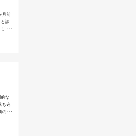
度冷凍
にわた
のの、
範
幹細胞
ントゲ
便さを
か月前
生きて
。 ＜
などで
』と診
く投与
患者様は
。人工
まし
院で
投与半
い」と
す。そ
以上の
なりま
には、
ールや
ニック
くと、
、次世
の肝臓
胞数も
果に患
まず関
症、腹
らに化
分化誘
ること
のむく
強い細
提供し
修復さ
変の原
の特長
 ） 投
成も増
肝、お
特別な
万円（
ること
臓器と
るよう
、傷跡
修復す
症状が
しま
劇的な
査を受
みの大
ても元
ること
落ち込
に導き
療で
ができ
前のコ
与する
そうい
、確実
カフェ
なダメ
具体的
レント
感が出
も弱々
し、幹
生きと
関係も
分な軟