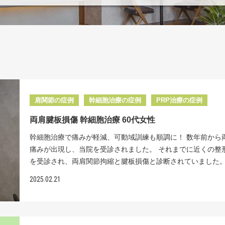
肩関節の症例
幹細胞治療の症例
PRP治療の症例
両肩腱板損傷 幹細胞治療 60代女性
幹細胞治療で痛みが軽減、可動域訓練も順調に！ 数年前から
痛みが出現し、当院を受診されました。 それまでに近くの整
を受診され、両肩関節拘縮と腱板損傷と診断されていました
に対して内服や注射を受け、拘縮に対しては可動域訓練を行
2025.02.21
ましたが、症状が続いており、特に症状の重い左肩から関節
を勧められていたそうです。 「片側の手術だけでも入院やリ
で半年もかかるのに、両側となるとどれだけの期間が必要な
とても耐えられる自信がありません」と別の治療法を探され