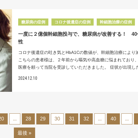
細胞のホーミング効果を期待して静脈から点滴します。ホー
した大量の細胞を股関節内の軟骨損傷部位へ的確に届けてい
避けるようになったそうです。 病院で更年期障害を疑われ、
骨の 修復が果たせなくなってしまいます。 当院では、米粒２
効果とは、体内に入った幹細胞が再生を必要としている部位
リペアセルクリニックは「股関節の痛み」に特化した再生医
ホルモン検査をしましたが異常は見つからず、鬱病と診断さ
程度の脂肪細胞を採取するだけで、１億個以上の数まで生き
から放出されるシグナルを見つけ出し、その部位・組織に自
クリニックです。手術・入院をしない新たな治療【再生医療
安薬や向精神薬の処方が始まりました。内服薬を開始しても
した細胞の培養が可能です。一般的なクリニックで1000万個
糖尿病の症例
コロナ後遺症の症例
幹細胞治療の症例
集まり、目的の細胞に分化したり傷んだ部位・組織を修復す
供しております。 ＜治療効果＞股関節と膝関節に幹細胞を
落ち込みは改善せず、根本的な治療を希望され幹細胞治療を
幹細胞を投与していることと比べると、細胞数も群を抜いて
です。肝臓の再生医療において投与された幹細胞は、肝臓の
PRP 幹細胞投与を行いました。 治療後、患者様の関節の疼痛
一度に２億個幹細胞投与で、糖尿病が改善する！ 40
診されました。 新型コロナウイルス感染後に後遺症として精
す。当院では生きたまま冷凍せず培養し、さらに化学薬品を
や、硬くなっている細胞を発見し修復させます。そのために
階中「８」から「４」へと半減。疼痛が軽減したことで、歩
性
が出現することは広く知られています。一般的な医学用語で
無添加で培養します。さまざまな工夫をし、強い細胞を作る
する幹細胞は生きていないとホーミング効果が期待できません
負担が軽くなり、階段昇降時の痛みも大きく緩和されました。
ませんが、コロナの後遺症の患者様がストレスを抱えたとき
こだわっています。 リペアセルクリニックの特長 幹細胞と
コロナ後遺症の吐き気とHbA1Cの数値が、幹細胞治療により
院で使用する細胞は当院独自の培養技術によっり、冷凍保存
様は、治療後も日常生活の中で運動機会を意識的に増やし、
激に症状が悪化し、倦怠感や疲労感が出てしまうこのような
経や筋肉、骨など様々な組織に変化できる、特別な細胞のこ
こちらの患者様は、２年前から嘔気や高血糖に悩まれており
与するたびに培養しているため２回目、３回目に投与する細
疼痛軽減を図っています。痛みが軽くなったことで動きやす
を“クラッシュ（crash）”と表現するそうです。 原因は免疫
す。当院では、幹細胞を培養する際に、骨になるよう導く誘
医療を頼って当院を受診していただきました。 症状が出現し
存率90％以上の生き生きとしたフレッシュな細胞です。さら
上し、より活動的な生活を送ることが可能となっていきます。
の負担、心理的負担、脳神経の損傷などの仮説が挙げられて
を加えることで、骨に分化した幹細胞を作り出します。この
かけは、２年前のコロナウイルスへの感染です。感染当初は
胞に十分なホーミング効果を発揮してもらうには、点滴する
で唯一の、最新の『分化誘導技術』を用い、当院は『新時代
2024.12.10
すが、真の原因ははっきりとしていません。治療は不眠症な
化誘導された幹細胞を、傷んだ関節に投与することで、軟骨
してしまい、３日間ICUに入院、その後は吐き気と嘔吐のた
の数も重要です。 CT所見 投与後の変化 患者様には２億細
医療』による治療を提供します。 <治療費> 関節1部位 幹細
薬、不安症なら抗不安薬、鬱症状には抗うつ薬と症状に応じ
となる軟骨下骨を、効率よく再生させることができるのです。
の間入退院を繰り返しました。感染して２年が経ち、やっと
計６ 回点滴投与しました。一般的な医療機関では１億個の点
2500万個～1億個 ） 投与回数（ 1回 ）132万円（ 税込 ）/2
での対処療法しかありません。 こちらの患者様には、幹細胞
に、当院独自の「ピンポイント注射」により、確実に関節内
事が摂れるようになったそうです。コロナウイルス感染と同
となります。 ６回目の投与後のエコー検査では、腹水が消失
個 PRP治療 16.5万円（ 税込 ） <起こりうる副作用> 脂肪採
で脳神経細胞に良い影響をもたらし、精神症状が少しでもよ
胞を届けることができます。エコーや特殊なレントゲン装置
炎にも罹患し、糖尿病も発症してしまいました。 こちらの患
り、さらに足のむくみも改善しました。血液検査では、肝臓
内出血や創部感染、傷跡などが起こることがあります。 症状
ことを期待して治療を行いました。 具体的には下腹部から採
が細くしなる特殊な注射針を使用して、生き生きとした大量
は、傷んだ胃腸や膵臓の細胞の修復を期待して、幹細胞の点
と少なくなってしまう血小板の値などが改善しました。 患者
MRIやCTなどの検査を受けて頂く事があります。 監修：坂
脂肪細胞から幹細胞を分離・培養し、幹細胞のホーミング効
を股関節内の軟骨損傷部位へ的確に届けています。 リペア
20
...
28
29
30
31
32
...
40
...
うこととしました。 具体的には、下腹部から採取した脂肪細
「腹水がなくなってお腹のハリが楽になった」と喜んでいた
待して静脈から点滴します。ホーミング効果とは、体内に入
リニックは「股関節の痛み」に特化した再生医療専門クリニ
幹細胞を分離・培養し、幹細胞のホーミング効果を期待して
した。 肝臓の障害においては保険診療の範囲内で根本的な治
細胞が再生を必要としている部位・組織から放出されるシグ
す。手術・入院をしない新たな治療【再生医療】を提供して
最後 »
ら点滴します。ホーミング効果とは、体内に入った幹細胞が
りません。幹細胞投与であれば根本的治療になりうる可能性