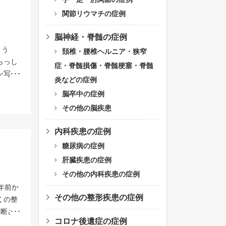
って動
関節リウマチの症例
とが原
かせて
脳神経・脊髄の症例
動域訓
よう
頚椎・腰椎ヘルニア・狭窄
板縫合
らっし
症・脊髄損傷・脊髄梗塞・脊髄
する必
ン写真
炎などの症例
に再度
くなっ
リスク
脳卒中の症例
。先生
痛みを
その他の脳疾患
と、人
射だけ
を何と
要な
内科疾患の症例
れたと
療で
糖尿病の症例
はな
短くな
で痛み
肝臓疾患の症例
再生医
かでき
その他の内科疾患の症例
生医
軟骨が
年前か
が多数
も辛い
その他の整形疾患の症例
くの整
因は
たい。
診断さ
培養施
他の治
コロナ後遺症の症例
拘縮と