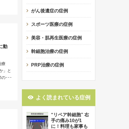
以上の
いまし
ただき
にまと
、とて
がん後遺症の症例
たそう
んと、
段階に
と希望
様の
しまう
スポーツ医療の症例
より、
腫大が
で幹細
板が損
分に白
が和ら
美容・肌再生医療の症例
なりま
効果＞
く続き
に動
原因は
の幹細
な良い
幹細胞治療の症例
拘縮が
回目の投
だわり
を長引
しまし
治療
PRP治療の症例
。 リ
リハビ
固さも
か」と
ど様々
に対し
ハビリ
節の硬
細胞を
ます。
に治療
"リペ
骨に分
に縫着
って本
は1ま
胞を、
た関節
よく読まれている症例
者様の
にも制
、効率
殊な器
幹細胞
由なく
ピンポ
 関節
治療は
痛みが
できま
“リペア幹細胞” 右
で、体
ってい
）と診
な注射
手の痛み10が1
再断裂
ず 痛
に！料理も家事も
損傷部