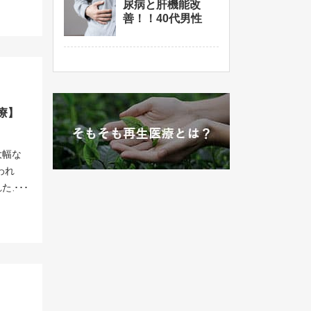
うる副作
りによ
尿病と肝機能改
の培養
療とは
ズに動
があり
善！！40代男性
胞の生
こちら
関節軟
。 治
ます。
医療の
腱の関
るこの
や趣味
外の症
比べる
万個細
この患
手術を受
相談く
胞を投
ョンを
ていま
楽しめ
しか
エコー
られて
度にま
に、２
療】
段の上
れらを
中４点
様のご
ダメー
失し、
も行え
々しい
大幅な
り、日
当院の
したほ
われ
ていま
胞治療
に、当
れた、
らし
骨が損
上の生
し、傷
われま
（土
ックで
率的に
） 投与
ほど軟
数も群
の効果
円（ 税
を分化
ど、数
実現し
傷跡な
多くの
で明ら
に多く
を受け
術によ
胞を重
変形性
の患者
揮でき
に１層
た。特
ついて