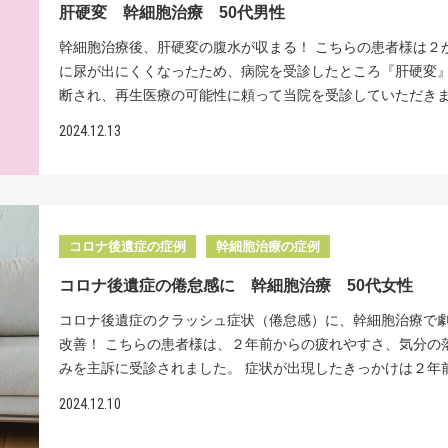
るように導きます。 国内ではほとんどが培養した幹細胞を一
肝硬変 幹細胞治療 50代男性
また１層と軟骨が再生を促進し、幹細胞治療後の何年もの間
に右股関節の状態は悪く、日常生活は何とかこなしていたも
は、お気軽にご相談ください。 再生医療医師監修：坂本貞
し、投与する際に解凍する方法をとります。解凍する際には
って、痛みのない関節を獲得することが期待できます。 レ
靴下を履いたり爪を切ったりといった動作に支障をきたし不
幹細胞治療後、肝硬変の腹水が収まる！ こちらの患者様は２
は大きなダメージを受け、生存率がかなり低下し、さらに、
ン所見 レントゲンは両膝とも関節の隙間が狭くなっています
強く感じておられました。 これまで、整形外科の外来に通院
に尿が出にくくなったため、病院を受診したところ『肝硬変
いる細胞も弱々しいものとなります。これでは関節にせっか
治療効果＞両膝に5000万個の幹細胞を３回投与＋PRP この
リハビリを続けてきましたが、痛みは年々悪化していました
断され、再生医療の可能性に頼って当院を受診していただき
しても十分な軟骨の 修復が果たせなくなってしまいます。 当
両膝に5000万細胞ずつ計３回投与しました。 その結果、初回
関節の手術も検討されましたが、「手術はどうしても避けた
た。 肝臓は文字通り、内臓の中で一番大きく肝になる臓器で
は、米粒２～３粒程度の脂肪細胞を採取するだけで、１億個
2024.12.13
年後には両膝の痛みは投与前10段階中で６あった痛みが０に
のご希望から、幹細胞治療を選択されました。 この方の治療
の働きはたんぱく質、脂質、糖などの栄養素の貯蓄、アルコ
数まで生き生きとした細胞の培養が可能です。一般的なクリ
した。 ３年ぶりに当院を受診していただいた際にお話しを聞
国内唯一リペアセルクリニックが提供している治療法である
有害物質の解毒・分解、消化酵素である胆汁の生成です。そ
で1000万個ほどの幹細胞を投与していることと比べると、細
現在も両膝の痛みは出ていないとのことでした。その治療効
代の再生幹細胞治療を行いました。 次世代の幹細胞治療とは 
が硬くなり、正常に機能せず肝硬変になると、黄疸、肝性脳
群を抜いています。当院では生きたまま冷凍せず培養し、さ
者様は大変満足された様子でした。 国内で唯一の、最新の『
節の痛みは、軟骨がすり減りその下にある軟骨下骨が損傷す
水・浮腫、食道静脈瘤などが引き起こされます。患者様は足
学薬品を使わず無添加で培養します。さまざまな工夫をし、
導技術』を用い、当院は『新時代の再生医療』による治療を
で生じます。関節軟骨の修復には、この軟骨下骨（土台）を
み、腹水、足のこむら返りなどを訴えておられました。 肝硬
胞を作ることにこだわっています。 リペアセルクリニック
コロナ後遺症の症例
幹細胞治療の症例
ます。 <治療費> 関節1部位 幹細胞数 （ 2500万個～1億個
せることが重要で、軟骨下骨が多く生成されるほど軟骨の生
因には、肝炎ウイルスへの感染、脂肪の摂りすぎによる脂肪
幹細胞とは、神経や筋肉、骨など様々な組織に変化できる、
与回数（ 1回 ）132万円（ 税込 ）/2500万個 PRP治療 16.5
加します。 【次世代の再生医療】では、幹細胞を分化誘導す
コロナ後遺症の倦怠感に 幹細胞治療 50代女性
酒の飲みすぎ、自己免疫などがあります。また肝臓は沈黙の
細胞のことです。当院では、幹細胞を培養する際に、骨にな
税込 ） <起こりうる副作用> 脂肪採取部の内出血や創部感染
で軟骨下骨を効率的に修復を促し、従来よりも多くの軟骨を
も言われ、肝硬変になって初めて症状が出始めます。そして
導く誘導因子を加えることで、骨に分化した幹細胞を作り出
コロナ後遺症のクラッシュ症状（倦怠感）に、幹細胞治療で
などが起こることがあります。 症状によりMRIやCTなどの検
ることが可能となりました。この独自の培養技術により、痛
出た時には肝臓は線維化し硬くなっており、どんな治療をし
す。この骨に分化誘導された幹細胞を、傷んだ関節に投与す
改善！ こちらの患者様は、２年前からの疲れやすさ、気分の
けて頂く事があります。 監修：坂本貞範
幅な軽減や関節機能の改善に最大限の効果を発揮できるよう
には戻らないと言われています。よって現在の保険診療の治
で、軟骨の土台となる軟骨下骨を、効率よく再生させること
みを主訴に受診されました。 症状が出現したきっかけは２年
ます。 国内ではほとんどが培養した幹細胞を一度冷凍し、投
は、肝硬変に対しての根本的な治療はありません。当院では
るのです。 さらに、当院独自の「ピンポイント注射」により
ロナウイルスの感染です。それまでは映画、音楽や友人との
際に解凍する方法をとります。解凍する際には幹細胞は大き
2024.12.10
った肝障害の患者様に対して再生医療を提供してきました。 
に関節内へ幹細胞を届けることができます。エコーや特殊な
巡りなど楽しみが沢山あったそうですが、感染を契機に疲労
ージを受け、生存率がかなり低下し、さらに生きている細胞
には、下腹部から採取した脂肪細胞から幹細胞を分離・培養
ゲン装置、針先が細くしなる特殊な注射針を使用して、生き
現し、意欲が低下、何に対しても興味が湧かなくなり、対人
しいものとなります。これでは関節にせっかく投与しても十