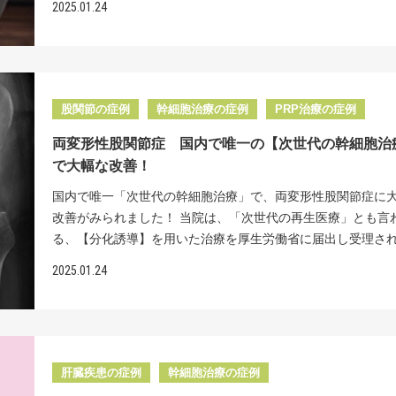
（ 税込 ）/2500万個 PRP治療 16.5万円（ 税込 ） <起こり
です。その良好な治療効果は当院の細胞の質と量へのこだわ
2025.01.24
内では珍しい、冷凍せず培養する方法で、さらに、当院独自
な箇所に必要なものを効率的に修復します。従来の幹細胞治
には痛みが完全に消失し、腕がどの方向にも制限なくスムー
用> 脂肪採取部の内出血や創部感染、傷跡などが起こること
るものと考えています。 当院での細胞培養技術は投与する細
方法で、オンリーワンの強い幹細胞を使用します。詳しくは
一線を画し、幹細胞治療の効果を最大限に引き出すことで、
くようになりました。MRIでも腱板の再生が確認されています
ます。 症状によりMRIやCTなどの検査を受けて頂く事があり
存率はなんと90%以上を誇っています。これは一般的な再生
で説明しています。 MRI 幹細胞投与前のMRIでは、棘上筋
骨の大きな修復と改善を実現します。 今後の医療の主流とな
療前は3年間にわたり痛みと関節の硬さに悩まされ、日常生活
※こちらでご紹介している症例は一部の患者様です。掲載以
クリニックで使用する細胞の生存率が60％ほどであることを
節包側の部分損傷を認めました。 ＜治療効果＞左肩に5000
画期的な治療法で、さらに多くの可能性を切り開きます。 
にも支障が出ていた患者様。"リペア幹細胞"による治療で、
例も多数ございます。ご自身の症状については、お気軽にご
と群を抜いた数字です。当院では、冷凍せず培養された幹細
胞を計２回投与+PRP まずは伝達麻酔下にてマニピュレーシ
者様は、両変形性股関節症と両変形性膝関節症の診断を受け
けることなく痛みが消失し、何不自由なく日常生活や趣味を
ださい。 再生医療医師監修：坂本貞範
股関節の症例
幹細胞治療の症例
PRP治療の症例
与のたびに、その都度ていねいに初めから培養を行います。
行い、拘縮を取り除きました。その後、5000万個の幹細胞を
した。日常生活は自立しているものの、歩行時には跛行が見
るようになりました。
し、国内のほとんどの施設では複数回投与する場合でも、一
ガイド下にて、損傷した腱板部に、画像診断にて的確な位置
両変形性股関節症 国内で唯一の【次世代の幹細胞治
いました。左鼠径部から膝下にかけて痛みを感じており、階
とめて培養して冷凍保存します。そして投与するときは、そ
回投与しました。 投与４か月後には、投与前の痛みが１０点
で大幅な改善！
り下りに膝の痛みが増して大変お困りのご様子でした。 患者
解凍してそのまま投与します。幹細胞は解凍する際に大きな
であったのが１点に軽減しました。投与２年後には痛みは消
都合もあり、整形外科になかなか通院できておらずリハビリ
ジを受け生存率が大幅に低下し、さらに生きている細胞も弱
国内で唯一「次世代の幹細胞治療」で、両変形性股関節症に
腕はどの方向にもに可動域制限なくスムーズに動くようにな
ていませんでした。「手術は避けたい」というご希望から、
ものとなります。弱々しい幹細胞を関節に投与しても、期待
改善がみられました！ 当院は、「次世代の再生医療」とも言
常生活や趣味を何不自由なく楽しむことができるようになっ
【次世代の幹細胞治療】を選択されました。 次世代の幹細
どの軟骨の再生・修復が果たせなくなってしまいます。 さら
る、【分化誘導】を用いた治療を厚生労働省に届出し受理さ
した。 また、MRIでも腱板の再生が確認できました。状態か
とは まず関節の痛みは、軟骨がすり減りその下にある軟骨下
院では米粒２～３粒程度の脂肪を採取するだけで、１億個以
唯一の医療機関です。 文化誘導とは、独自の培養技術を活用
て、このまま様子を見れば、今後痛みは完全に消失すると思
2025.01.24
傷することで生じます。関節軟骨の修復には、この軟骨下骨
き生きとした強い幹細胞の培養が可能です。一般的なクリニ
ついた関節軟骨の土台を整え必要な箇所に必要なものを、効
す。 <治療費> 関節1部位 幹細胞数 （ 2500万個～1億個 
台）を修復させることが重要で、軟骨下骨が多く生成される
は1000万個ほどの幹細胞を投与していることと比べると細胞
修復します。従来の幹細胞治療とは一線を画し、幹細胞治療
回数（ 1回 ）132万円（ 税込 ）/2500万個 PRP治療 16.5万
骨の生成も増加します。 【次世代の再生医療】では、幹細胞
を抜いています。投与する幹細胞の生存率が高ければ高いほ
を最大限に引き出すことで、関節軟骨の大きな修復と改善を
込 ） <起こりうる副作用> 脂肪採取部の内出血や創部感染、
誘導することで軟骨下骨を効率的に修復を促し、従来よりも
が多ければ多いほど再生される軟骨が多いことは海外の文献
ます。 今後の医療の主流となるこの画期的な治療法で、さら
どが起こることがあります。 症状によりMRIやCTなどの検査
軟骨を修復することが可能となりました。この独自の培養技
かなになっています。さらに数多くの生き生きした強い幹細
の可能性を切り開きます。 こちらの患者様は、以前から両
て頂く事があります。 ※こちらでご紹介している症例は一部
肝臓疾患の症例
幹細胞治療の症例
り、痛みの大幅な軽減や関節機能の改善に最大限の効果を発
ねて投与することもおすすめで、投与するたびに軟骨欠損部
股関節症の診断を受けており、その症状に悩まされてきまし
様です。掲載以外の症例も多数ございます。ご自身の症状に