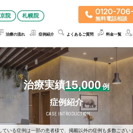
0120-706
京院
札幌院
無料電話相談
治療の流れ
症例紹介
よくあるご質問
料金一覧
15,000
治療実績
例
症例紹介
CASE INTRODUCTION
している症例は一部の患者様で、掲載以外の症例も多数ござい