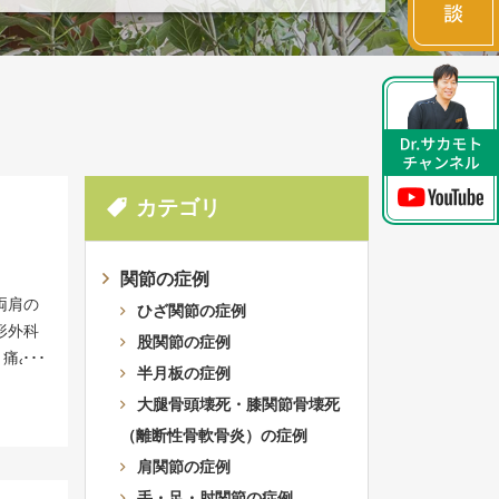
カテゴリ
関節の症例
両肩の
ひざ関節の症例
形外科
股関節の症例
。痛み
半月板の症例
ってき
大腿骨頭壊死・膝関節骨壊死
鏡手術
（離断性骨軟骨炎）の症例
ハビリ
のか。
肩関節の症例
て、当
手・足・肘関節の症例