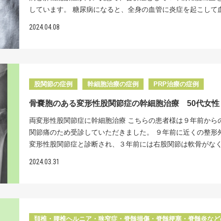
います。 当院では冷凍せず幹細胞を培養し、さらに投与する
回の治療もよく効いてとてもうれしいです。」と喜んでいた
しています。 糖尿病になると、全身の血管に炎症を起こして
術よりも効果が高いというデータが出ています。 具体的な幹
https://www.youtube.com/watch?v=6cvgSB78rCY <治
養しているため細胞の生存率は90％以上を誇っています。国
した。 国内で唯一の最新の『分化誘導技術』を用い、当院は
体が脆くなります。そこに、コレステロールやアルコールな
療の方法は、下腹部から１㎝程の創で米粒大の脂肪組織を米
細胞 投与回数（1回） 242万円（税込） <起こりうる副作用
とんどのクリニックでは一度に培養して幹細胞を一度冷凍し
2024.04.08
代の再生医療』による治療を提供します。 <治療費> 関節1部
ってさらに血管が傷つき、結果的に脳血管が敗れてしまい脳
～３粒ほど局所麻酔下に採取し、その中にある脂肪幹細胞を
肪採取部の内出血や創部感染、傷跡などが起こることがあり
する際に解凍する方法をとります。それでは解凍する際に幹
細胞数 （ 2500万個～1億個 ） 投与回数（ 1回 ）132万円（
起こす原因となるのです。 日本で病院の通院の原因となる疾
て培養します。その際、当院独自の分離シートを使用するこ
症状によりMRIやCTなどの検査を受けて頂く事があります。 
大きなダメージを受け、生存率が60％まで低下し、さらに生
）/2500万個 PRP治療 16.5万円（ 税込 ） <起こりうる副作用
1位は高血圧です。高血圧により血管が硬くなって脆くなると
学薬品を使用せず、強い幹細胞を育てることが可能となりま
らでご紹介している症例は一部の患者様です。掲載以外の症
る細胞も弱々しいものとなります。 さらに米粒２～３粒程度
採取部の内出血や創部感染、傷跡などが起こることがあります
病や高脂血症になる確率が数倍上がります。このように私た
一般的には、脂肪分解酵素という化学薬品を使用します。当
数ございます。ご自身の症状については、お気軽にご相談く
細胞を採取するだけで１億個以上の数まで生き生きとした細
状によりMRIやCTなどの検査を受けて頂く事があります。 ※
管が脆くなると、色々な病気を発症しやすい環境となるのです
は、化学薬品などアレルギーの原因となるものを使用せず、
い。 脊髄損傷の再生医療についてはこちらで詳しく説明し
股関節の症例
幹細胞治療の症例
PRP治療の症例
養が可能です。これは、細胞培養時に用いる独自の特殊なシ
でご紹介している症例は一部の患者様です。掲載以外の症例
細胞による再生医療では、この方のように異常をきたしてい
で自身の血液と細胞で幹細胞を培養することにこだわってい
す。↓ 再生医療医師監修：坂本貞範
繊細な技術をもつ培養師さんのおかげです。一般的なクリニ
ございます。ご自身の症状については、お気軽にご相談くだ
骨嚢胞のある変形性股関節症の幹細胞治療 50代女性
と肝臓にはもちろん効果はあります。それと同時に、全身の
エコーガイド下に損傷した腱板に的確に注射します。 MRI M
は生存率60％の2000万個ほどの幹細胞を投与しているため、
再生医療医師監修：坂本貞範
対して傷ついているところも修復及び再生を促します。いく
は棘上筋の損傷とそれに伴い腱板は炎症を起こし分厚く腫大
両変形性股関節症に幹細胞治療 こちらの患者様は９年前から
は生きている細胞は1000万個ほどになってしまいます。一方
正しい生活を送っていても年齢とともに必ず血管は硬くなり
内には強い炎症を示唆する水腫を認めました。 ＜治療効果
関節痛のため受診していただきました。 ９年前に近くの整形
では冷凍せず培養された生き生きした幹細胞を１億個まで投
50代に入ると約６割の方が高血圧症になると言われています
に2500万個細胞を計２回投与＋PRP 2500万個の幹細胞投与
変形性股関節症と診断され、３年前には右股関節は軟骨がな
です。幹細胞の数が多いほど多く軟骨が再生され治療効果が
圧になると糖尿病、腎臓病、脂質異常症、脳卒中の確率が上
回を行いました。 投与半年後には、痛みは投与前10点であっ
てしまい、末期の関節症と診断され人工関節を勧められまし
いうことは海外の臨床データで実証済みです。 さらにご自身
2024.03.31
とになります。できるだけ、きれいな状態の血管を維持する
３点に軽減し、快適な日常生活を送られています。今後は拘
「まだ50代と若いので人工関節は早いのでは。今後新たな仕
を用いてかつ不純物や化学薬品を排除して培養しているため
健康の維持につながります。 夢のような話ですが、幹細胞に
ハビリで改善していくと、さらに痛みも取れていくでしょう。
挑戦したい」と、これまで内服薬でしのいでこられました。
ルギー反応や副作用の心配もありません。 レントゲン所見 
器や血管をきれいにすることが実証されています。当院でも
胞による痛みの経過としては、約半年ほどでほとんどの痛み
最近では痛みが悪化し、内服薬の効果も軽減してきました。 
ゲンでは両膝とも内側関節裂隙の狭小化を認めました。左の
胞投与により脳血管の詰まりが解放されたり、血管年齢が若
なります。時々見られるのですが、投与後半年後までは半分
レントゲンやMRI撮影をすると右大腿骨頭には骨嚢胞が２つ
小化は強いです。 ＜治療効果＞左膝に7000万個細胞を計３
例はいくつもみられました。さらに、当院では厚生労働省へ
快して、投与後１年経ってから劇的に痛みが取れるという症
り、「骨嚢胞が潰れると激痛が出現してしまうため、その時
膝に3000万個細胞を計３回投与＋PRP 変形と痛みが強い左膝
頚椎・腰椎ヘルニア・狭窄症・脊髄損傷・脊髄梗塞・脊髄炎など