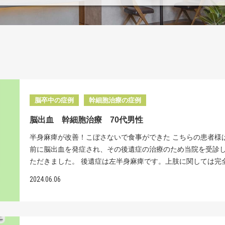
脳卒中の症例
幹細胞治療の症例
脳出血 幹細胞治療 70代男性
半身麻痺が改善！こぼさないで食事ができた こちらの患者様
前に脳出血を発症され、その後遺症の治療のため当院を受診
ただきました。 後遺症は左半身麻痺です。上肢に関しては完
で指も動かすことができません。左下肢は不全麻痺で装具を
2024.06.06
ば、なんとか歩行できる状態です。幸い手足のしびれは残っ
せんでした。 声がかすれる、食べ物を口からこぼすなどの口
麻痺も残っています。脳出血発症後の半年間は麻痺の改善が
ていたそうですが、今はすっかり止まってしまったそうです