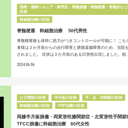
以上の改善はないだろうと不安な毎日を過ごしていた時、再
頚椎・腰椎ヘルニア・狭窄症・脊髄損傷・脊髄梗塞・脊髄炎など
の話を耳にし、失いかけていた希望が再度湧いてきたそうです
症例
年、研究が進み幹細胞を使った再生医療により脳卒中の後遺
幹細胞治療の症例
善した症例の報告が増えてきています。脳の血管の破綻によ
脊髄梗塞 幹細胞治療 50代男性
した脳神経細胞を幹細胞の力でよみがえらせると同時に、幹
療の2つ目の効果として、脳の脆弱して再出血を起こす危険の
脊髄梗塞後も体幹に筋力がつきコントロールが可能に！ こち
管を修復し、脳出血の再発を予防する効果も期待されていま
者様は２か月前からの歩行障害と膀胱直腸障害のため、当院
出血の再発率は１年以内に25％、５年以内に50％、10年以内
されました。 症状は２か月前のある日突然出現しました。朝
と言われておりかなりの高確率となっています。この再発の
両脚に力が入らなくなり歩行が困難になりました。いろいろ
2024.06.06
を低くすることは、患者様の精神的負担をかなり軽減できる
を受診しましたが、診断がついたのは症状が発症して４日目
ています。 具体的には下腹部から採取した脂肪細胞から幹細
でした。診断名は「脊髄梗塞」です。 脊髄梗塞とは、脊髄の
離・培養し、幹細胞のホーミング効果を期待して静脈から点
詰まってしまい神経が機能しなくなることで、脳梗塞と比べ
す。ホーミング効果とは体内に入った幹細胞が再生を必要と
るかに希な疾患です。 診断がつき次第、緊急入院となり血栓
る部位・組織から放出されるシグナルを見つけ出し、その部
する点滴などでの治療、その後はリハビリ病院へ転院しリハ
ひざ関節の症例
半月板の症例
手・足・肘関節の症例
織に自動的に集まり目的の細胞に分化したり傷んだ部位・組
続けておられますが、神経の回復が思わしくなく発症後２か
幹細胞治療の症例
PRP治療の症例
復することです。よって点滴する幹細胞は生きていないとホ
い時期に再生医療を頼って受診していただきました。 近年、
グ効果が期待できません。 リペアセルクリニックの特長 詳
進み幹細胞を使った再生医療により脊髄麻痺の後遺症が回復
両膝半月板損傷・両変形性膝関節症・左変形性手関節
いては、こちらで当院独自の再生医療の特長を紹介していま
が数多く報告され、後遺症で苦しむ患者様の希望の光となっ
TFCC損傷に幹細胞治療 60代女性