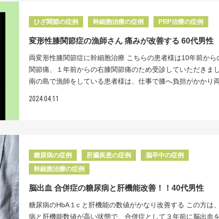
かなり意義のあることです。 唯一、関節内の抗炎症作用と組
っきりして聞き取りやすくなったとご家族にも喜んでいただ
医からは、関節鏡による腱板縫合術を勧められたそうです。
また、当院では、点滴治療においては、厚生労働省への届出
復・ 再生作用を持ち合わせるのが細胞を用いた再生医療です
た。また食べ物もこぼすことがなくなったそうです。 独自の
手術には踏み切れず、再生医療を受けてみたいと希望し受診
を経て、２億個の一括投与を提供しています。リペアセルク
ひざ関節の症例
幹細胞治療の症例
PRP治療の症例
では再生医療の黎明期から肩関節、肘関節、手関節、股関節
冷凍せず培養した生存率の高い幹細胞を、一度に2億個投与で
ただきました。 拘縮というのは、肩関節が固まって動きにく
ク独自の豊富な治療経験から、１億個を２回に分けて投与す
節、足関節とすべての関節に対して積極的に幹細胞治療を行
設は国内には無く、これが症状の改善にとても反映されてい
変形性膝関節症の漁師さん 痛みが改善する 60代男性
ことです。この拘縮が痛みを悪化させ、治療期間を長くして
り、２億個を一度に投与する方が、高い治療効果が期待でき
者様に満足のいく除痛効果をもたらすと同時に手術を回避す
患者様、ご家族に「症状も改善しているし再発の可能性も低
ます。治療期間を長引かせないためには、早期に痛みの原因
実感しています。 リペアセルクリニックは「脊髄損傷」に
両変形性膝関節症に幹細胞治療 こちらの患者様は10年前から
を可能としてきました。 こちらの患者様にも幹細胞治療を行
たのでうれしいです。」と言っていただけました。この言葉
し、可動域訓練のリハビリを開始しないといけません。厄介
た再生医療専門クリニックです。手術・入院をしない新たな
関節痛、１年前からの右膝関節痛のため受診していただきま
痛効果はもちろんのこと、損傷した半月板、軟骨、TFCCを再
にして、脳卒中の後遺症に苦しむ患者様の希望になれるよう
に腱板損傷は最初は小さな断裂から始まりますが、それを放
【再生医療】を提供しております。 MRI初見 MRIでは胸
南の島で漁師をしている患者様は、仕事で膝へ負担がかかり
修復し変形性関節症の進行を予防し、手術を回避できると考
に治療に取り組んでいきたいと思っています。 厚生労働省
おくと徐々に断裂部位は大きくなり、終いには縫合が不可能
部の脊髄内に高輝度変化があり、脊髄梗塞と診断がつきます
痛みが出たと自己分析しておられました。近くの整形外科で
関節同様に幹細胞治療をお勧めしました。 レントゲン所見 
【２億個の幹細胞】投与を実現 ２０２４年１月より、当院で
2024.04.11
てしまします。縫合が不可能な大断裂・広範囲断裂の場合に
治療内容＞脊髄腔内に直接幹細胞を３回投与 脊髄腔内に2500
の進行期の変形性関節症と診断されました。ヒアルロン酸注
ゲンでは両膝にはごく軽度の関節裂隙の狭小化を認めました
労働省への届出が受理されたことにより脳卒中に対する点滴
部から筋膜を採取して橋渡ししたり、人工関節が必要になっ
胞ずつ、計３回の投与を計画しました。 1回目の投与後1か月
服での保存的加療を行ってきましたが、最近は痛みが悪化し
関節は尺骨がごくわずかに橈骨に比べて長いことがわかりま
て幹細胞数２億個の投与が可能となりました。これにより、
う場合があります。確かに関節鏡による手術は、傷口は1㎝ほ
下肢の筋力のMMT評価(筋力を評価するテスト)が３から５に
仕事に支障をきたすようになったそうです。 いったん人工関
＜治療効果＞両膝と手関節に計１億個の幹細胞を投与＋PRP 
幹細胞１億個の投与よりも高い治療効果が期待できるように
のが数か所だけで済み、体への負担は少ないです。しかし手
など患者様から喜びの声を聞くことができました。 さらに投
てしまうと耐用性の問題、可動域の問題などから仕事復帰が
6000万個細胞、左膝に3000万個細胞、左手関節に1000万個
した。 <治療費> 幹細胞点滴 投与回数（1回） 242万円（
数週間の装具による患部の固定、装具を外した後は数か月の
を重ねるに従って体幹の筋力は安定してきて、３日に１回の
なるため、選択肢にはないそうです。まだまだ引退すること
１回投与しました。 その結果、３か月後には右膝は投与前10
糖尿病の症例
肝臓疾患の症例
脳卒中の症例
込） <起こりうる副作用> 脂肪採取部の内出血や創部感染
リ、入院も必要になります。術後の装具固定による肩関節の
日出るようになりました。 脊髄梗塞を発症してから間もない
ていない患者様は、再生医療を頼って受診されました。 当院
２であった痛みが０に、左膝は投与前１であった痛みが０に
どが起こることがあります。 症状によりMRIやCTなどの検査
幹細胞治療の症例
悪化や、縫合した腱板の再断裂のリスクもあります。一方、
リハビリも継続中でありますし、更なる神経の回復もかなり
性膝関節症の幹細胞治療効果は、末期に至る前の初期、進行
関節は投与前６であったのが１まで軽減しました。 手関節の
て頂く事があります。 ※こちらでご紹介している症例は一部
抗炎症作用と組織再生作用を合わせもっている幹細胞は、注
きると思われます。 ※治療の効果には個人差があり、すべて
れば80％から90％の方に満足のいく結果を残せています。末
脳出血 合併症の糖尿病と肝機能改善！！40代男性
は、本来は難しいのですが、当院の冷凍せず特殊なシートで
様です。掲載以外の症例も多数ございます。ご自身の症状に
だけで強い炎症を抑え、腱板も再生され、早期にリハビリを
同じ結果が得られるわけではありません。
であっても70％から80％の方に満足いただいています。その
れた生存率の高い幹細胞であるからここまで痛みが軽減した
は、お気軽にご相談ください。 再生医療医師監修：坂本貞
糖尿病のHbA１c と肝機能の数値がかなり改善する この方は
きるなどメリットが多いと考えます。 当院では現在まで腱板
https://www.youtube.com/watch?v=_vik2xaHLWM
治療効果は、当院の細胞の質と量へのこだわりによるものと
自負しております。 患者様には「前回の股関節の治療と同様
病と肝機能数値が高い状態で、合併症として３年前に脳出血
対しての再生治療の症例数は600例以上にも及び、その治療
https://www.youtube.com/watch?v=hNXMlNYRAkI