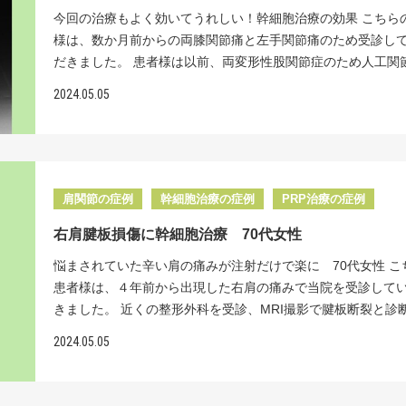
当院では厚生労働省への届出・受理を経て、2億個の幹細胞一
ます。 私達は国内でいち早く脊髄麻痺の後遺症への幹細胞治
今回の治療もよく効いてうれしい！幹細胞治療の効果 こちら
を提供しています。リペアセルクリニック独自の豊富な治療
り組みはじめ、現在では治療を受けていただいた患者様は数
様は、数か月前からの両膝関節痛と左手関節痛のため受診し
ら、この投与量の最適化により、治療効果がさらに向上する
ものぼっています。患者様に選ばれる理由は、冷凍保存しな
だきました。 患者様は以前、両変形性股関節症のため人工関
わかっています。 これまで主流だった骨髄幹細胞の代わりに
生きとした強い細胞を使用していることと、国内ではほとん
術を勧められていましたが、当院での幹細胞治療により人工
肪幹細胞を使う治療が世界的に広まっています。 脂肪幹細胞
れていない幹細胞の脊髄内への直接投与（脊髄腔内ダイレク
2024.05.05
回避でき現在も痛みなく日常生活を送られています。趣味の
が簡単で、患者への負担も少ないだけでなく、 優れた治療効
療法）を行っていることであると考えています。 当院の幹細
水泳、旅行を楽しまれているとのことでした。今回は、両膝
揮することから、新しい再生医療として期待されています。 
肪由来の幹細胞を用いています。脊髄や脳神経の再生医療で
関節の治療に来ていただきました。 診察の結果、両膝の初期
献: Zuk PA. Mol Biol Cell. 2010 Yousefifard et al., 202
由来の幹細胞を用いる施設もありますが、今後は脂肪由来の
性関節症と半月板損傷、左手関節はTFCC損傷と診断しました
Badawy et al., 2016 脳卒中は再発リスクが高く、軽度の症
治療が主流となっていきます。その理由は骨髄由来の幹細胞
TFCCとは手関節の小指側にある靭帯と線維軟骨の複合体の
安心できません。 治療後やリハビリ中の再発リスクに加え、
肩関節の症例
幹細胞治療の症例
PRP治療の症例
的に生き生きした強い大量の幹細胞を培養することは難しい
手をついて転倒し強い捻りと背屈が強制されると損傷します。
慣病による体質的な問題もあるため、 再発抑制が極めて重要
と、幹細胞を採取する際、脂肪由来の幹細胞と比べて患者様
右肩腱板損傷に幹細胞治療 70代女性
らの患者様は以前に手関節の骨折を受傷した既往があり、そ
リペアセルクリニックは「脳卒中」に特化した再生医療専門
への負担が大きいからです。 当院では独自の技術による大量
同時にTFCCを損傷した可能があります。変形性膝関節症の
ックです。手術・入院をしない新たな治療【再生医療】を提
悩まされていた辛い肩の痛みが注射だけで楽に 70代女性 こ
生きした強い幹細胞を直接脊髄内へ投与することで、その効
は炎症と半月板・ 軟骨などの組織変性によって進行すると言
おります。 MRI初見 投与後の変化 この患者様は幹細胞を
患者様は、４年前から出現した右肩の痛みで当院を受診して
髄由来幹細胞を凌駕すると考えています。また幹細胞投与は
います。炎症を抑えると共に損傷した組織を再生することが
滴投与しました。 初回点滴後半年で、左側の太ももを上げる
きました。 近くの整形外科を受診、MRI撮影で腱板断裂と診
リと並行して行うことで幹細胞が損傷した脊髄神経を修復し
ば、関節鏡や人工関節などの手術までの時間を延長できたり
筋力が投与前MMTが３であったのが投与後は４まで改善しま
ました。以後、関節注射や投薬による保存的治療を行いまし
身体機能の回復の効果を高めることができます。さらに嬉し
2024.05.05
きると言われています。一旦人工関節になると、耐用性の問
つまりほとんど動かなかった太ももが、正常の８割まで筋力
最近の疼痛は10点満点中10点と強くなり、さらに痛みで肩を
に幹細胞の血管内投与では、脊髄梗塞で傷ついた脊髄神経を
からアクティブな活動がかなり制限されてしまうため、高い
たということです。 歩行時に太ももがしっかり上がるように
ないでいた為、肩の拘縮が起こってしまったそうです。また
せるだけでなく、今後脊髄梗塞になるかもしれない血管を予
質を確保すると言う意味では人工関節までの時間を延長する
ことでつまづきにくくなり転倒の心配が減った、会話のとき
痛みは強く、寝られない日々を過ごしているとのことでした。
修復させ、再発も抑えてくれます。 リペアセルクリニック