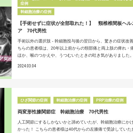
が受理されたことにより2億個の幹細胞を投与することができ
ります。 患者様には「数年間悩まされていた辛い痛みが、注
関節は避けられない」と主治医に言われたそうです。そこで
症例
7000万個細胞を計３回、右膝には3000万個細胞を計３回投
一般的には１億個の投与となりますが、２億個の幹細胞を投
るだけで楽になったのでうれしいです。可動域訓練も毎日続
を圧壊させない方法や人工関節以外で痛みを取る方法がある
た。 その結果、初回投与から３か月後には、左膝は投与前10
幹細胞治療の症例
ことで１億個にはみられない高い効果も見られます。幹細胞
ます。」と大変喜んでいただけました。 幹細胞注射により強
ないかと模索し、当院のホームページに行きつき再生医療へ
で９あった痛みが３に、右膝も投与前３であった痛みが０ま
おいても、一般の治療と同じで何事も症状が悪化する前に治
が抑えられ痛みが改善し、拘縮に対するリハビリを前向きに
【手術せずに症状が全部取れた！】 頸椎椎間板ヘル
持たれ受診されました。 骨嚢胞とははっきりとした原因はわ
しました。 今後も１年ほどかけて、左膝の痛みは軽減してい
ることをお勧めします。 患者様の実際のデータがこちらです
んでいただけるようになりました。患者様を良い循環に導く
ア 70代男性
いませんが、変形性関節症において軟骨損傷部位から関節液
われます。 国内で唯一の、最新の『分化誘導技術』を用い、
生労働省届出済【２億個の幹細胞】投与を実現 ２０２４年１
できてよかったと思っています。 <治療費> 関節1部位 幹細
骨に侵入し、骨の溶解が起こり空洞ができた状態のことです
『新時代の再生医療』による治療を提供します。 <治療費> 
手術以外の選択肢 - 幹細胞投与後の翌日から、驚きの症状改善
り、当院では厚生労働省への届出が受理されたことにより、
2500万個～1億個 ） 投与回数（ 1回 ）132万円（ 税込 ）/2
節では大腿骨頭と臼蓋の両方に、もしくは一方にできます。
部位 幹細胞数 （ 2500万個～1億個 ） 投与回数（ 1回 ）1
ちらの患者様は、20年以上前からの頸部痛と両上肢の痺れ・
おいて、一度に２億個の幹細胞投与が可能となりました。こ
個 PRP治療 16.5万円（ 税込 ） <起こりうる副作用> 脂肪採
ものから大きなものまで大きさは様々で、その数も１つだけ
（ 税込 ）/2500万個 PRP治療 16.5万円（ 税込 ） <起こり
ほか、喉のつかえや、うつむいたときの吐き気がありました
り、従来の幹細胞１億個の投与よりも高い治療効果が期待で
内出血や創部感染、傷跡などが起こることがあります。 症状
から沢山できる場合もあります。荷重面に大きな骨嚢胞がで
用> 脂肪採取部の内出血や創部感染、傷跡などが起こること
椎間板ヘルニアと診断され、数年前に自由診療で２回レーザ
うになりました。 <治療費> 幹細胞点滴 投与回数（1回） 2
MRIやCTなどの検査を受けて頂く事があります。 ※こちらで
2024.03.04
と、体重をかけたときに潰れてしまうことがあります。いっ
ます。 症状によりMRIやCTなどの検査を受けて頂く事があり
を受けたことがありますが、効果は一時的であったそうです。
円（税込） <起こりうる副作用> 脂肪採取部の内出血や創
している症例は一部の患者様です。掲載以外の症例も多数ご
嚢胞が潰れてしまうと、激痛が出現し歩行が困難になります
※こちらでご紹介している症例は一部の患者様です。掲載以
も検討したことがあるそうですが、首の神経の近くを操作す
傷跡などが起こることがあります。 症状によりMRIやCTなど
す。ご自身の症状については、お気軽にご相談ください。 
場合には人工関節を選択せざるを得なくなります。 患者様は
例も多数ございます。ご自身の症状については、お気軽にご
には、恐怖心や抵抗感があり、躊躇していました。そんな中
を受けて頂く事があります。 ※こちらでご紹介している症
療医師監修：坂本貞範
が圧壊する前に当院を受診していただき私達は安心しました
ださい。 再生医療医師監修：坂本貞範
医療に興味を持たれ、当院を受診していただきました。 当院
部の患者様です。掲載以外の症例も多数ございます。ご自身
胞が潰れる前であれば、幹細胞を投与すると骨嚢胞が小さく
手術で神経の物理的圧迫を取り除いたにも関わらず、残存し
ひざ関節の症例
幹細胞治療の症例
PRP治療の症例
については、お気軽にご相談ください。 再生医療医師監修
例も数多く経験しておりますので、将来的な人工関節も回避
や痛み、筋力低下、膀胱直腸障害などに対して、幹細胞治療
貞範
と考えているからです。これは当院独自の細胞シートによる
両変形性膝関節症 幹細胞治療 70代男性
する患者様が多く来院されます。しかし、手術を受けずに神
と、冷凍せずにその都度培養する方法によって生み出された
理的に圧迫されたままの状態であっても、症状によっては、
人工関節にするしかないかと諦めていたが、幹細胞治療にか
命力の幹細胞のおかげであると考えています。この製法の幹
治療の適応となります。こちらの患者様も、痺れと頚部痛、
かった！ こちらの患者様は40代からの左膝痛で受診していた
あれば個人差はあるもののほとんどの方が長期間、骨嚢胞の