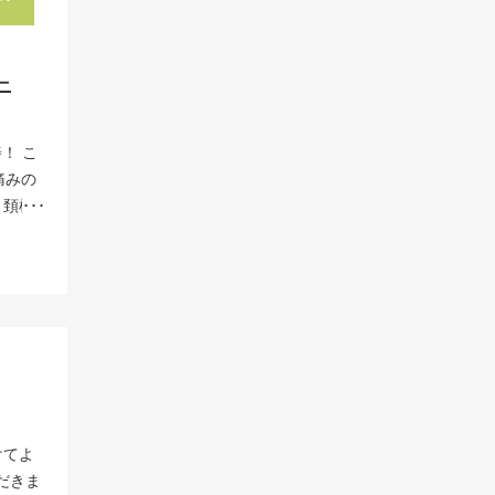
ます。
射をす
骨嚢胞
与しまし
与する
けてい
のでは
段階中
治療に
い炎症
興味を
で軽減
療をす
取り組
ニ
かって
くと思
。 厚
ことが
などが
当院は
月よ
胞数 （
。股関
関節1
！ こ
点滴に
500万
小さい
32万円
痛みの
れによ
取部の
の場合
うる副作
。頚椎
きるよ
により
きる
があり
ー治療
42万
ご紹介
たん骨
ます。
 手術
部感染、
ざいま
。その
外の症
る手術
の検査
再生医
骨嚢胞
相談く
、再生
例は一
。骨嚢
では、
の症状
なる症
た痺れ
：坂本
できる
を希望
培養
経が物
強い生
幹細胞
けてよ
細胞で
そして
だきま
圧壊を