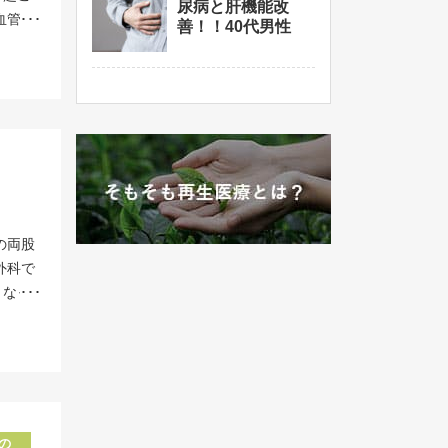
度に培
尿病と肝機能改
だけま
血管自
細胞治
療費> 幹
善！！40代男性
内のほ
『新時
どによ
粒大２
> 脂
、投与
位 幹
出血を
分離し
ます。
細胞は
 税込
患の第
とで化
※こち
きてい
> 脂肪
、糖尿
した。
例も多
の脂肪
。 症
ちの血
院で
ださ
胞の培
こちら
。 幹
あくま
ていま
ートや
も多数
る膵臓
ます。
ックで
さい。
血管に
RIで
実際に
ら規則
、関節
の両股
、当院
ます。
＞右肩
外科で
与可能
。高血
を計２
くなっ
高いと
がるこ
たのが
た。
の血液
ことが
縮をリ
事にも
、アレ
より臓
 幹細
しかし
レント
、幹細
は楽に
さらに
方が狭
返る症
ほど軽
みつか
回、右
の届出
例もあ
は人工
には
の