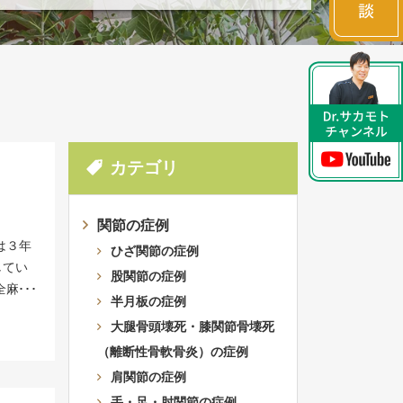
カテゴリ
関節の症例
は３年
ひざ関節の症例
してい
股関節の症例
全麻痺
半月板の症例
すれ
大腿骨頭壊死・膝関節骨壊死
ていま
（離断性骨軟骨炎）の症例
周りの
みられ
肩関節の症例
。これ
手・足・肘関節の症例