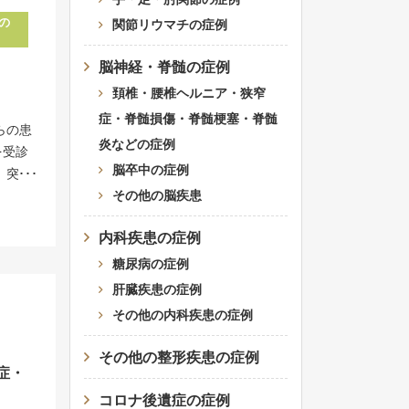
生医療
の
関節リウマチの症例
。 近
症が改
脳神経・脊髄の症例
り壊死
頚椎・腰椎ヘルニア・狭窄
細胞治
症・脊髄損傷・脊髄梗塞・脊髄
ある血
らの患
炎などの症例
す。脳
を受診
に55％
脳卒中の症例
、突然
可能性
な病院
その他の脳疾患
と考え
のこと
胞を分
内科疾患の症例
血管が
滴しま
るとは
糖尿病の症例
してい
を溶解
肝臓疾患の症例
位・組
ビリを
その他の内科疾患の症例
織を修
月の早
ーミン
研究が
その他の整形疾患の症例
細につ
した例
症・
す。
ており
コロナ後遺症の症例