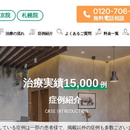
0120-706
京院
札幌院
無料電話相談
治療の流れ
症例紹介
よくあるご質問
料金一覧
15,000
治療実績
例
症例紹介
CASE INTRODUCTION
している症例は一部の患者様で、掲載以外の症例も多数ござい