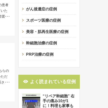
括投与
療に取
の患者
経験か
百人に
がん後遺症の症例
ていた
ことが
い生き
節置換
、 脂
ど行わ
スポーツ医療の症例
関節を
は採取
ト注射
ヨガ、
果を発
胞は脂
美容・肌再生医療の症例
と左手
参考文
は骨髄
の変形
0 El-
幹細胞
幹細胞治療の症例
。
状でも
は技術
ことで、
生活習
こと
PRP治療の症例
 こち
です。
の身体
の時に
クリニ
の生き
軟骨破壊
供して
ちらの
果は骨
われて
３回点
いただ
リハビ
できれ
よく読まれている症例
筋肉の
断され
、より
回避で
した。
たが、
いこと
題など
がつい
動かさ
修復さ
“リペア幹細胞” 右
生活の
なった
夜間の
防的に
手の痛み10が1
ことは
声がは
 主治
の特長
に！料理も家事も