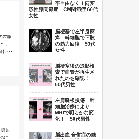
織修
けまし
不自由なく！両変
しかし
・受理
。当院
形性膝関節症・CM関節症 60代
技術で
してい
リニッ
女性
、膝関
きる施
くなる
るよ
い、患
ます。
しまい
ると、
ること
脳梗塞で左半身麻
くなっ
を治療
特化し
の左膝
痺 幹細胞で下肢
うと除
を励み
なこと
治療
の筋力回復 50代
した。
生・
に真摯
置して
腰椎以降
女性
両膝の
え、股
届出済
になっ
。 ＜
は両膝
レント
は厚生
は大腿
万個細
脳梗塞後の造影検
射や内
。左手
におい
てしま
には、
査で血管が再生さ
漁師の
す。
従来の
れたのを確認！
どのも
改善。
節をし
右膝に
60代男性
なりま
術後は
与回数
難しく
細胞を
税
リハビ
便が毎
を考え
段階中
、傷跡な
左肩腱板損傷 幹
拘縮の
時期で
の変形
、左手
細胞治療により
を受け
強力な
期待で
期であ
MRIで明らかな変
治療
の患者
射する
の方に
期の方
化！ 50代男性
培養さ
ついて
開始で
良好な
ものと
範
、糖尿
損傷に
考えて
脳出血 合併症の糖
に、今
を起こ
効果は手