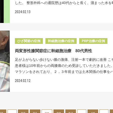
うつむいた時に吐き気がするといった症状に対して、どうし
した。 整形外科への通院歴は40代からと長く、溜まった水を
防ぎ人工関節を回避できてきた治療実績があります。 リペ
術後に後遺症が出たらどうしようと悩んでおられました。 
いてはヒアルロン酸の関節内注射で痛みをしのいできたそう
クリニックの特長 幹細胞とは、神経や筋肉、骨など様々な
2024.02.13
セルクリニックの特長 冷凍せずに培養した幹細胞の使用（生
ここ数か月はヒアルロン酸注射でも全く痛みが引かず、かか
変化できる特別な細胞のことです。当院では、幹細胞を培養
96％以上） 独自の分離シート：高品質な幹細胞を厳選するた
医には「末期の変形性関節症で人工関節しか手立てがない」
に、骨になるよう導く誘導因子を加えることで、骨に分化し
自技術を採用 患者様一人ひとりに合わせたオーダーメイド治療
れたそうです。 自分の脚で一生歩き続けたいという強い意思
胞を作り出します。この、骨に分化誘導された幹細胞を、傷
労働省への届出・受理に基づく投与数の最適化（1億個から２
ちの患者様は、人工関節は断固拒否、自分の膝を残すことが
節に投与することで、軟骨の土台となる軟骨下骨を、効率よ
進化） 当院では、手術を受ける前の患者様に幹細胞投与を行
再生医療に希望を見出し当院を受診していただきました。 レ
ひざ関節の症例
幹細胞治療の症例
PRP治療の症例
させることができるのです。 さらに、当院独自の「ピンポイ
状の改善を認めた例も多く経験しています。その理由は、冷
ン所見 レントゲンでは両膝の関節裂隙はほとんど消失してお
射」により、確実に関節内へ幹細胞を届けることができます
しない生き生きした強い脂肪由来の幹細胞を使用した、脊髄
両変形性膝関節症に幹細胞治療 80代男性
期の変形性関節症でした。見た目もO脚変形が見られました。
ーや特殊なレントゲン装置、針先が細くしなる特殊な注射針
イレクト注射療法を行っているからです。 通常の脊髄損傷の
では冷凍保存しない生き生きした細胞はもちろんのこと、米
して、生き生きとした大量の細胞を股関節内の軟骨損傷部位
足が上がらない歩けない膝の激痛、注射一本で劇的に改善 こ
治療は、点滴による静脈注射です。しかし、血管に入った幹
３粒程度の脂肪を採取するだけで１億個以上の数まで細胞を
に届けています。 リペアセルクリニックは「股関節の痛み
患者様は10年前からの両膝痛のため受診していただきました。
は、全身に駆け巡るので、損傷した脊髄に届く幹細胞の数は
きます。これは他の幹細胞クリニックと比べて群を抜いた数
化した再生医療専門クリニックです。手術・入院をしない新
マラソンをされており、２，３年前までは土木関係の仕事を
なってしまいます。損傷した脊髄細胞へ、より多くの幹細胞
生き生きした大量の細胞を損傷部位にピンポイントで投与す
療【再生医療】を提供しております。 レントゲン 所見 レン
リこなして体力には自信があったそうです。しかし、最近は
け、修復を促したいとの思いから当院では、脊髄腔内ダイレ
2024.02.12
め、この患者様の膝同様に、骨と骨がくっついている末期の
では両股関節の関節裂隙の狭小化を認めましたが、右股関節
の悪化に加え泌尿器系の大病を患い体力にすっかり自信をな
射療法を行っています。 脊髄のくも膜下に幹細胞を注射する
関節症であっても疼痛が十分に軽減した経験を多数有してい
関節と比べるとかなり狭くなっています。 MRIでは右大腿骨
おられました。活動量が減った分、体重が増えてしまい、そ
細胞は髄液の中に入り、髄液は脊髄の中で還流しているので
一般的医療機関で行われている、冷凍している幹細胞であれば
重面に２つの骨嚢胞がありますが、幸い圧壊はしていません
痛の悪化を招くという悪循環にも陥っていました。 近くの整
損傷部位に、直接大量の幹細胞が届きます。脊椎手術後の後
変形している膝に対しての再生医療はお断りされる例がよく
治療効果＞両股関節に１億個細胞ずつ計４回投与＋PRP 両股
で人工関節置換術を勧められるも、泌尿器系の大病のため手
や、慢性的な神経障害に対して、当院では、いち早く幹細胞
す。とはいえ当院でも、末期でもO脚変形のかなりきつい関節
１億個細胞ずつ、計４回投与しました。 初回投与後半年で
えられるかどうか不安で躊躇していたそうです。また軟骨の
導入し、多くの患者様に満足いただいています。脊髄への投
幹細胞投与を行っても、思うように効果が見られなかったケ