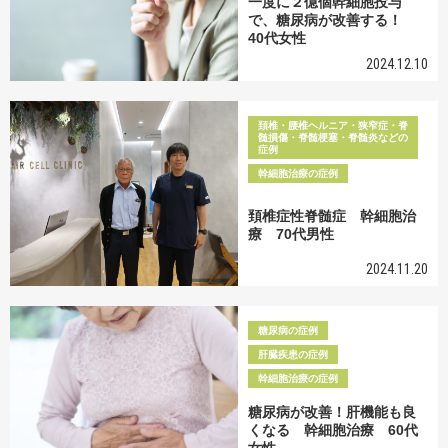
一度に２億個幹細胞投与
で、糖尿病が改善する！
40代女性
2024.12.10
頚椎・腰椎ヘルニア・狭窄症・脊
髄損傷・脊髄梗塞・脊髄炎などの
症例
幹細胞治療の症例
頚椎症性脊髄症 幹細胞治
療 70代男性
2024.11.20
糖尿病の症例
肝臓疾患の症例
幹細胞治療の症例
糖尿病が改善！肝機能も良
くなる 幹細胞治療 60代