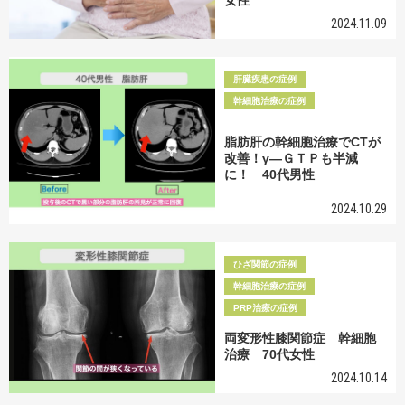
女性
2024.11.09
肝臓疾患の症例
幹細胞治療の症例
脂肪肝の幹細胞治療でCTが
改善！γ―ＧＴＰも半減
に！ 40代男性
2024.10.29
ひざ関節の症例
幹細胞治療の症例
PRP治療の症例
両変形性膝関節症 幹細胞
治療 70代女性
2024.10.14