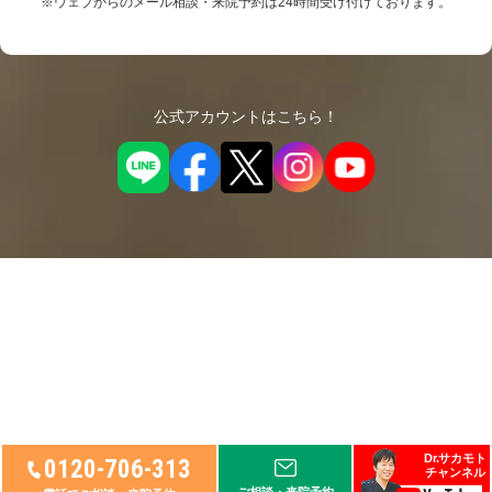
※ウェブからのメール相談・来院予約は24時間受け付けております。
公式アカウントはこちら！
Dr.サカモト
0120-706-313
チャンネル
© 2026
リペアセルクリニック
, Ltd.
ご相談・来院予約