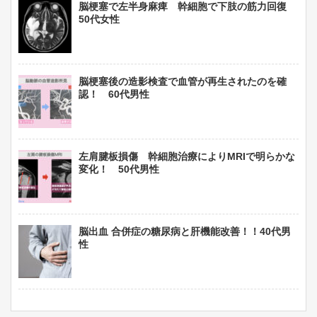
脳梗塞で左半身麻痺 幹細胞で下肢の筋力回復
50代女性
脳梗塞後の造影検査で血管が再生されたのを確
認！ 60代男性
左肩腱板損傷 幹細胞治療によりMRIで明らかな
変化！ 50代男性
脳出血 合併症の糖尿病と肝機能改善！！40代男
性