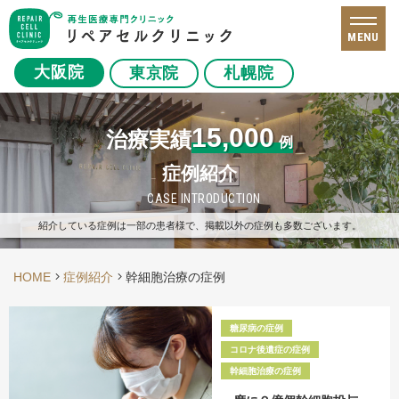
MENU
大阪院
東京院
札幌院
15,000
治療実績
例
症例紹介
CASE INTRODUCTION
紹介している症例は一部の患者様で、掲載以外の症例も多数ございます。
HOME
症例紹介
幹細胞治療の症例
糖尿病の症例
コロナ後遺症の症例
幹細胞治療の症例