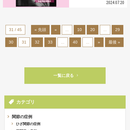
2024.07.20
31 / 45
« 先頭
«
...
10
20
...
29
30
31
32
33
...
40
...
»
最後 »
一覧に戻る
カテゴリ
関節の症例
ひざ関節の症例