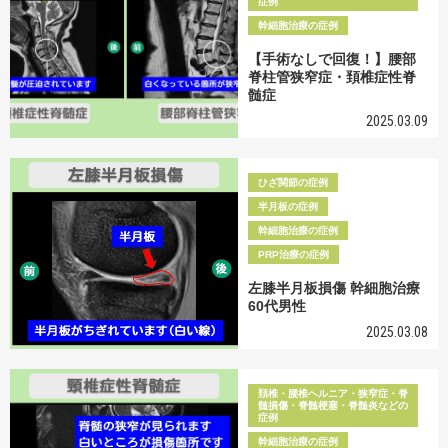
症例
幹細胞治療の症例
【手術なしで回復！】腰部
脊柱管狭窄症・頚椎症性脊
髄症
2025.03.09
ひざ関節の症例
半月板の症例
幹細胞治療の症例
PRP治療の症例
左膝半月板損傷 幹細胞治療
60代男性
2025.03.08
頚椎・腰椎ヘルニア・狭窄症・脊
髄損傷・脊髄梗塞・脊髄炎などの
症例
幹細胞治療の症例