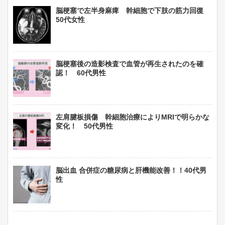
脳梗塞で左半身麻痺 幹細胞で下肢の筋力回復
50代女性
脳梗塞後の造影検査で血管が再生されたのを確
認！ 60代男性
左肩腱板損傷 幹細胞治療によりMRIで明らかな
変化！ 50代男性
脳出血 合併症の糖尿病と肝機能改善！！40代男
性