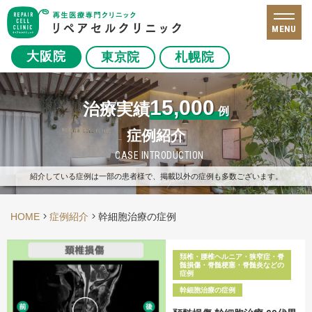
MENU
大阪院
東京院
札幌院
15,000
治療実績
例
症例紹介
CASE INTRODUCTION
紹介している症例は一部の患者様で、掲載以外の症例も多数ございます。
HOME
症例紹介
幹細胞治療の症例
頚椎・腰椎ヘルニア・狭窄症・脊
髄損傷・脊髄梗塞・脊髄炎などの
症例
幹細胞治療の症例