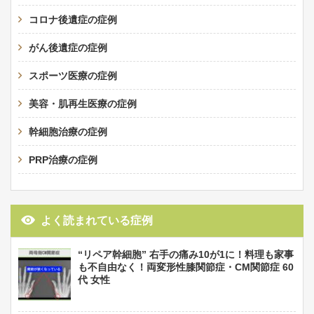
コロナ後遺症の症例
がん後遺症の症例
スポーツ医療の症例
美容・肌再生医療の症例
幹細胞治療の症例
PRP治療の症例
よく読まれている症例
“リペア幹細胞” 右手の痛み10が1に！料理も家事
も不自由なく！両変形性膝関節症・CM関節症 60
代 女性