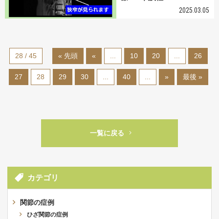
2025.03.05
28 / 45
« 先頭
«
...
10
20
...
26
27
28
29
30
...
40
...
»
最後 »
一覧に戻る
カテゴリ
関節の症例
ひざ関節の症例