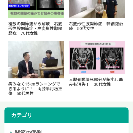
複数の関節痛から解放 右変
右変形性股関節症 幹細胞治
形性股関節症・左変形性膝関
療 50代女性
節症 70代女性
大腿骨頭壊死部分が縮小し痛
痛みなく15kmランニングで
みも消失！ 30代⼥性
きるように！ 両膝半月板損
傷 50代男性
カテゴリ
関節の症例