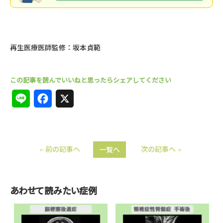
再生医療医師監修：坂本貞範
L
F
X
i
a
n
c
« 前の記事へ
次の記事へ »
一覧へ
e
e
b
o
あわせて読みたい症例
o