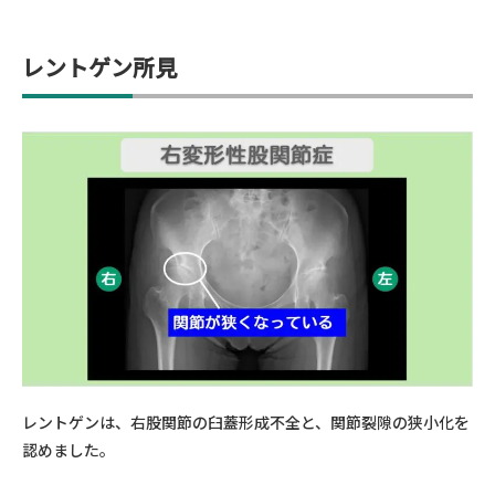
レントゲン所見
レントゲンは、
右
股関節の
臼蓋形成不全と、
関節裂隙の狭小化を
認め
ました。