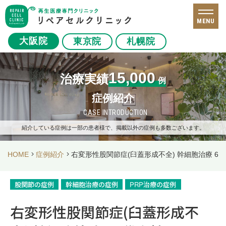
MENU
大阪院
東京院
札幌院
15,000
治療実績
例
症例紹介
CASE INTRODUCTION
紹介している症例は一部の患者様で、掲載以外の症例も多数ございます。
HOME
症例紹介
右変形性股関節症(臼蓋形成不全) 幹細胞治療 60
股関節の症例
幹細胞治療の症例
PRP治療の症例
右変形性股関節症(臼蓋形成不