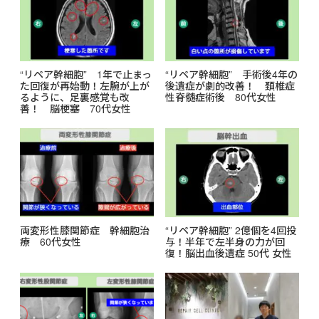
k
“リペア幹細胞” 1年で止まっ
“リペア幹細胞” 手術後4年の
た回復が再始動！左腕が上が
後遺症が劇的改善！ 頚椎症
るように、足裏感覚も改
性脊髄症術後 80代女性
善！ 脳梗塞 70代女性
両変形性膝関節症 幹細胞治
“リペア幹細胞” 2億個を4回投
療 60代女性
与！半年で左半身の力が回
復！脳出血後遺症 50代 女性