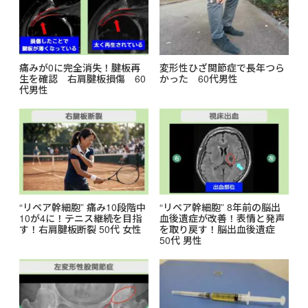
痛みが0に完全消失！腱板再
変形性ひざ関節症で長年つら
生を確認 右肩腱板損傷 60
かった 60代男性
代男性
“リペア幹細胞” 痛み10段階中
“リペア幹細胞” 8年前の脳出
10が4に！テニス継続を目指
血後遺症が改善！表情と発声
す！右肩腱板断裂 50代 女性
を取り戻す！脳出血後遺症
50代 男性