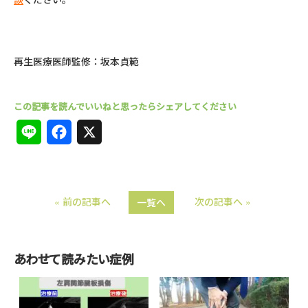
再生医療医師監修：坂本貞範
L
F
X
i
a
n
c
« 前の記事へ
次の記事へ »
一覧へ
e
e
b
o
あわせて読みたい症例
o
k