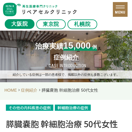
MENU
大阪院
東京院
札幌院
15,000
治療実績
例
症例紹介
CASE INTRODUCTION
紹介している症例は一部の患者様で、掲載以外の症例も多数ございます。
HOME
症例紹介
膵臓嚢胞 幹細胞治療 50代女性
その他の内科疾患の症例
幹細胞治療の症例
膵臓嚢胞 幹細胞治療 50代女性