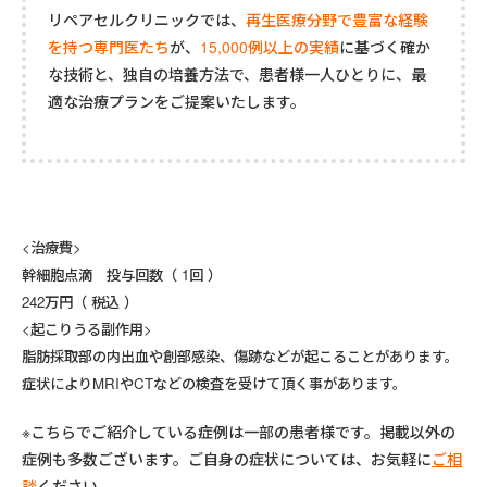
リペアセルクリニックでは、
再生医療分野で豊富な経験
を持つ専門医たち
が、
15,000例以上の実績
に基づく確か
な技術と、独自の培養方法で、患者様一人ひとりに、最
適な治療プランをご提案いたします。
<治療費>
幹細胞点滴 投与回数（ 1回 ）
242万円（ 税込 ）
<起こりうる副作用>
脂肪採取部の内出血や創部感染、傷跡などが起こることがあります。
症状によりMRIやCTなどの検査を受けて頂く事があります。
※こちらでご紹介している症例は一部の患者様です。掲載以外の
症例も多数ございます。ご自身の症状については、お気軽に
ご相
談
ください。