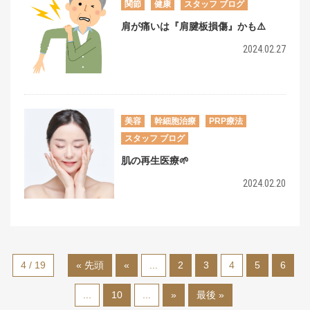
関節
健康
スタッフ ブログ
肩が痛いは『肩腱板損傷』かも⚠️
2024.02.27
美容
幹細胞治療
PRP療法
スタッフ ブログ
肌の再生医療🌱
2024.02.20
4 / 19
« 先頭
«
...
2
3
4
5
6
...
10
...
»
最後 »