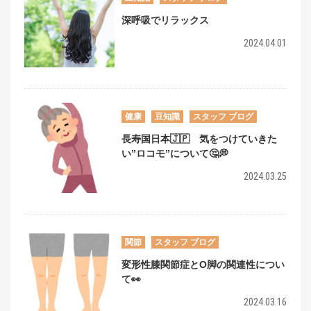
深呼吸でリラックス
2024.04.01
健康
豆知識
スタッフ ブログ
長寿国日本🇯🇵 気をつけていきた
い”ロコモ”について🤔💭
2024.03.25
関節
スタッフ ブログ
変形性膝関節症とO脚の関連性につい
て👀
2024.03.16