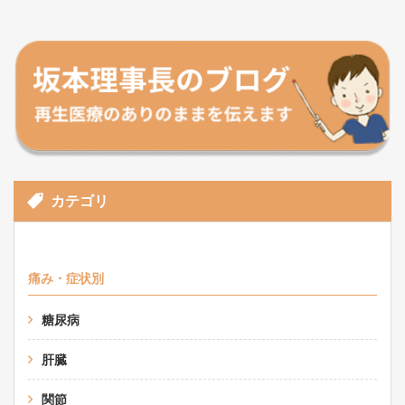
カテゴリ
痛み・症状別
糖尿病
肝臓
関節