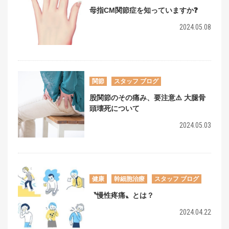
母指CM関節症を知っていますか❓
2024.05.08
関節
スタッフ ブログ
股関節のその痛み、要注意⚠️ 大腿骨
頭壊死について
2024.05.03
健康
幹細胞治療
スタッフ ブログ
〝慢性疼痛〟とは？
2024.04.22