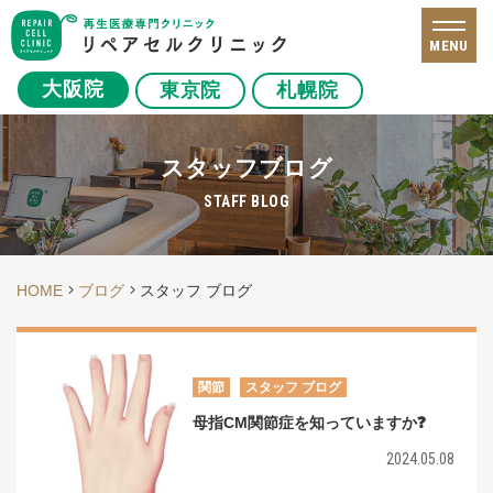
MENU
大阪院
東京院
札幌院
スタッフブログ
STAFF BLOG
HOME
ブログ
スタッフ ブログ
関節
スタッフ ブログ
母指CM関節症を知っていますか❓
2024.05.08