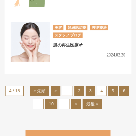
美容
幹細胞治療
PRP療法
スタッフ ブログ
肌の再生医療🌱
2024.02.20
4 / 18
« 先頭
«
...
2
3
4
5
6
...
10
...
»
最後 »