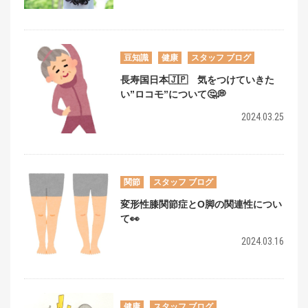
豆知識
健康
スタッフ ブログ
長寿国日本🇯🇵 気をつけていきた
い”ロコモ”について🤔💭
2024.03.25
関節
スタッフ ブログ
変形性膝関節症とO脚の関連性につい
て👀
2024.03.16
健康
スタッフ ブログ