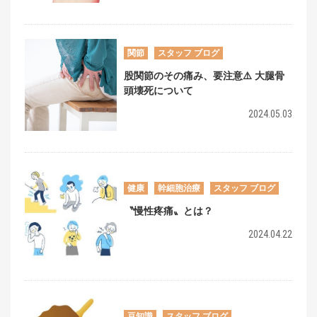
関節
スタッフ ブログ
股関節のその痛み、要注意⚠️ 大腿骨
頭壊死について
2024.05.03
健康
幹細胞治療
スタッフ ブログ
〝慢性疼痛〟とは？
2024.04.22
豆知識
スタッフ ブログ