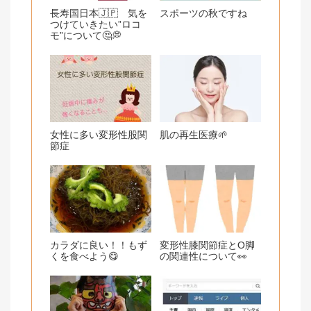
長寿国日本🇯🇵 気を
スポーツの秋ですね
つけていきたい”ロコ
モ”について🤔💭
女性に多い変形性股関
肌の再生医療🌱
節症
カラダに良い！！もず
変形性膝関節症とO脚
くを食べよう😋
の関連性について👀