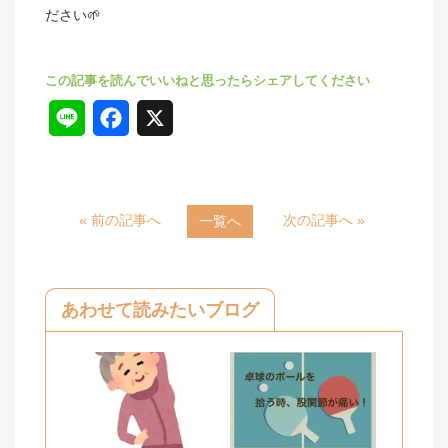
ださい🌱
L
F
X
i
a
n
c
« 前の記事へ
次の記事へ »
一覧へ
e
e
b
o
あわせて読みたいブログ
o
k