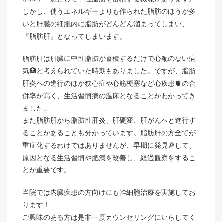
しかし、使うエネルギーよりも作られた脂肪のほうが多
いと肝臓の細胞内に脂肪がどんどん溜まってしまい、
『脂肪肝』となってしまいます。
脂肪肝は肝臓に中性脂肪が蓄積するだけで心配のない病
気🏥と考えられていた時期もありました。ですが、脂肪
肝炎への進行のほか狭心症や心筋梗塞など心疾患🫀の合
併率が高く、生活習慣病の温床となることがわかってき
ました。
また脂肪肝から脂肪性肝炎、肝硬変、肝がんへと進行す
ることがあることも分かっています。脂肪肝の方全てが
重症化するわけではありませんが、早期に発見🔎して、
原因となる生活習慣や肥満を改善し、経過観察をするこ
とが重要です。
当院では内臓疾患の方向けにも幹細胞治療を実施してお
ります！
ご興味のある方は是非一度カウンセリングにいらしてく