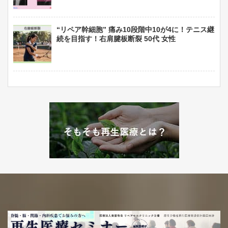
“リペア幹細胞” 痛み10段階中10が4に！テニス継
続を目指す！右肩腱板断裂 50代 女性