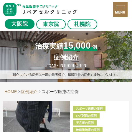
MENU
大阪院
東京院
札幌院
15,000
治療実績
例
症例紹介
CASE INTRODUCTION
紹介している症例は一部の患者様で、掲載以外の症例も多数ございます。
HOME
症例紹介
スポーツ医療の症例
スポーツ医療の症例
ひざ関節の症例
半月板の症例
幹細胞治療の症例