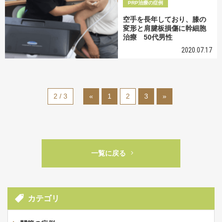
PRP治療の症例
空手を長年しており、膝の
変形と肩腱板損傷に幹細胞
治療 50代男性
2020.07.17
2 / 3
«
1
2
3
»
一覧に戻る
カテゴリ