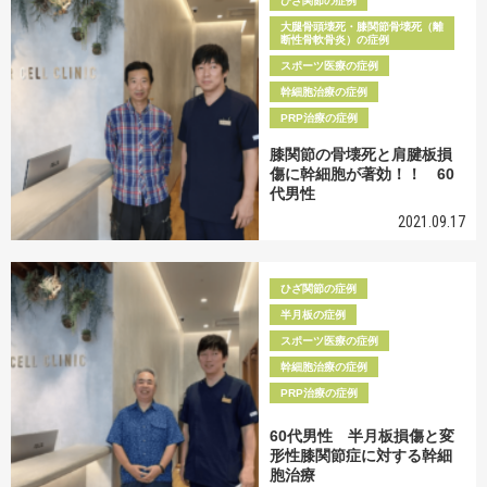
ひざ関節の症例
大腿骨頭壊死・膝関節骨壊死（離
断性骨軟骨炎）の症例
スポーツ医療の症例
幹細胞治療の症例
PRP治療の症例
膝関節の骨壊死と肩腱板損
傷に幹細胞が著効！！ 60
代男性
2021.09.17
ひざ関節の症例
半月板の症例
スポーツ医療の症例
幹細胞治療の症例
PRP治療の症例
60代男性 半月板損傷と変
形性膝関節症に対する幹細
胞治療