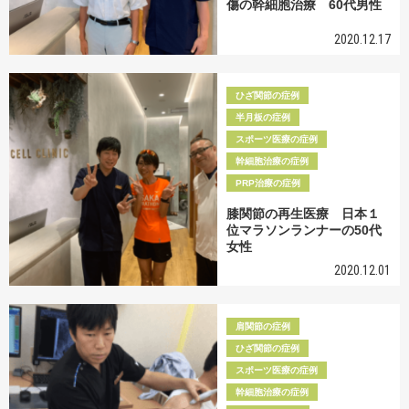
傷の幹細胞治療 60代男性
2020.12.17
ひざ関節の症例
半月板の症例
スポーツ医療の症例
幹細胞治療の症例
PRP治療の症例
膝関節の再生医療 日本１
位マラソンランナーの50代
女性
2020.12.01
肩関節の症例
ひざ関節の症例
スポーツ医療の症例
幹細胞治療の症例