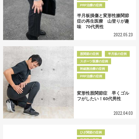
PRP治療の症例
半月板損傷と変形性膝関節
症の再生医療 山登りが趣
味 70代男性
2022.05.23
股関節の症例
半月板の症例
スポーツ医療の症例
幹細胞治療の症例
PRP治療の症例
変形性股関節症 早くゴル
フがしたい！60代男性
2022.04.03
ひざ関節の症例