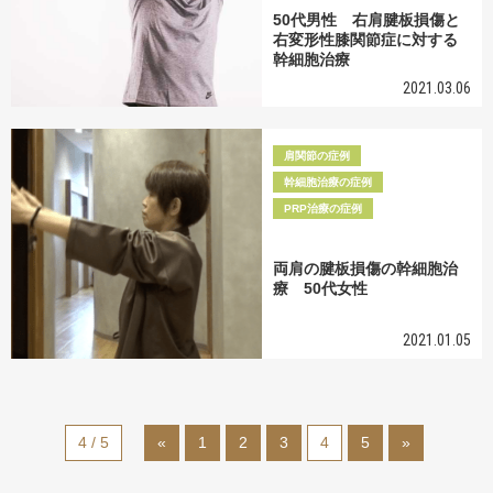
50代男性 右肩腱板損傷と
右変形性膝関節症に対する
幹細胞治療
2021.03.06
肩関節の症例
幹細胞治療の症例
PRP治療の症例
両肩の腱板損傷の幹細胞治
療 50代女性
2021.01.05
4 / 5
«
1
2
3
4
5
»