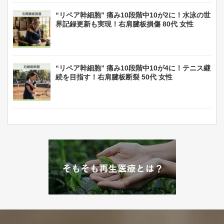
“リペア幹細胞” 痛み10段階中10が2に！水泳の世
界記録更新も実現！右肩腱板損傷 80代 女性
“リペア幹細胞” 痛み10段階中10が4に！テニス継
続を目指す！右肩腱板断裂 50代 女性