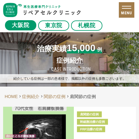
MENU
大阪院
東京院
札幌院
15,000
治療実績
例
症例紹介
CASE INTRODUCTION
紹介している症例は一部の患者様で、掲載以外の症例も多数ございます。
HOME
症例紹介
関節の症例
肩関節の症例
肩関節の症例
幹細胞治療の症例
PRP治療の症例