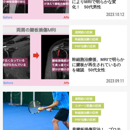
によりMRIで明らかな変
化！ 50代男性
2023.10.12
肩関節の症例
幹細胞治療の症例
PRP治療の症例
幹細胞治療後、MRIで明らか
に腱板が再生されているの
を確認 50代女性
2023.09.11
肩関節の症例
スポーツ医療の症例
幹細胞治療の症例
PRP治療の症例
肩腱板損傷完治！ プロテ