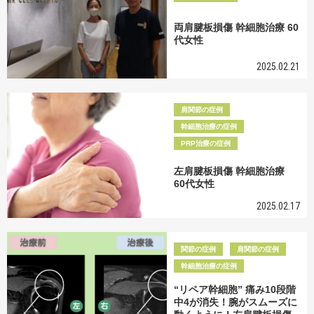
両肩腱板損傷 幹細胞治療 60
代女性
2025.02.21
肩関節の症例
幹細胞治療の症例
PRP治療の症例
左肩腱板損傷 幹細胞治療
60代女性
2025.02.17
関節の症例
肩関節の症例
幹細胞治療の症例
“リペア幹細胞” 痛み10段階
中4が消失！腕がスムーズに