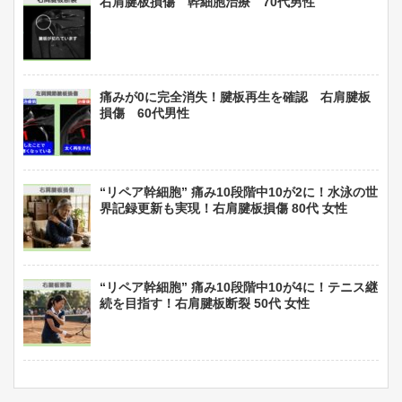
右肩腱板損傷 幹細胞治療 70代男性
痛みが0に完全消失！腱板再生を確認 右肩腱板
損傷 60代男性
“リペア幹細胞” 痛み10段階中10が2に！水泳の世
界記録更新も実現！右肩腱板損傷 80代 女性
“リペア幹細胞” 痛み10段階中10が4に！テニス継
続を目指す！右肩腱板断裂 50代 女性