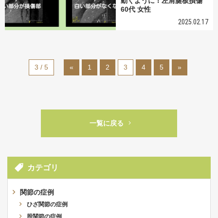
動くように！左肩腱板損傷
60代 女性
2025.02.17
3 / 5
«
1
2
3
4
5
»
一覧に戻る
カテゴリ
関節の症例
ひざ関節の症例
股関節の症例