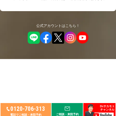
公式アカウントはこちら！
Dr.サカモト
0120-706-313
チャンネル
© 2026
リペアセルクリニック
, Ltd.
ご相談・来院予約
電話でご相談・来院予約