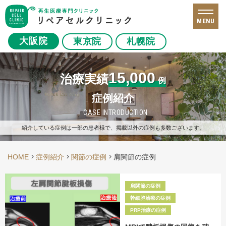
MENU
大阪院
東京院
札幌院
15,000
治療実績
例
症例紹介
CASE INTRODUCTION
紹介している症例は一部の患者様で、掲載以外の症例も多数ございます。
HOME
症例紹介
関節の症例
肩関節の症例
肩関節の症例
幹細胞治療の症例
PRP治療の症例