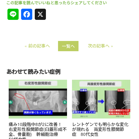
L
F
X
i
a
n
c
« 前の記事へ
次の記事へ »
一覧へ
e
e
b
o
あわせて読みたい症例
o
k
痛み10段階中8が2に改善！
レントゲンでも明らかな変化
右変形性股関節症(臼蓋形成不
が現れる 両変形性膝関節
全、骨嚢胞) 幹細胞治療
症 80代女性