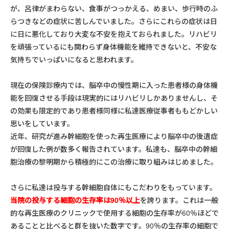
が、呂律がまわらない、食事がつっかえる、めまい、歩行時のふ
らつきなどの症状に苦しんでいました。さらにこれらの症状は日
に日に悪化しており大変な不安を抱えておられました。リハビリ
を頑張っているにも関わらず身体機能を維持できないと、不安な
気持ちでいっぱいになると思われます。
現在の保険診療内では、脳卒中の慢性期に入った患者様の身体機
能を回復させる手段は現実的にはリハビリしかありませんし、そ
の効果も限定的であり患者様同様に私達医療従事者ももどかしい
思いをしています。
近年、研究が進み幹細胞を使った再生医療により脳卒中の後遺症
が回復した例が数多く報告されています。私達も、脳卒中の幹細
胞治療の黎明期から積極的にこの治療に取り組みはじめました。
さらに私達は投与する幹細胞自体にもこだわりをもっています。
当院の投与する細胞の生存率は90％以上
を誇ります。これは一般
的な再生医療のクリニックで使用する細胞の生存率が60％ほどで
あることと比べると群を抜いた数字です。90％の生存率の細胞で