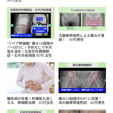
50代女性
大腿骨頭壊死による痛みが激
減！ 40代男性
“リペア幹細胞” 痛み10段階中
7〜8が3に！手術なしで半月
板を温存！右変形性膝関節
症・右半月板損傷 60代 女性
糖尿病が改善！肝機能も良く
痛み10段階中8が1に改善！
なる 幹細胞治療 60代女性
両大腿骨頭壊死症 40代男性