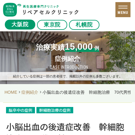
MENU
大阪院
東京院
札幌院
15,000
治療実績
例
症例紹介
CASE INTRODUCTION
紹介している症例は一部の患者様で、掲載以外の症例も多数ございます。
HOME
症例紹介
小脳出血の後遺症改善 幹細胞治療 70代男性
脳卒中の症例
幹細胞治療の症例
小脳出血の後遺症改善 幹細胞