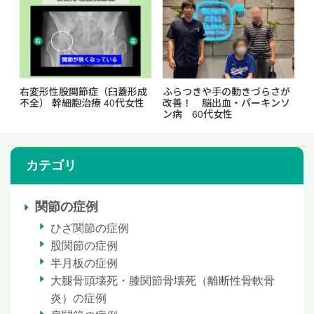
右変形性股関節症（臼蓋形成
ふらつきや手の動きづらさが
不全） 幹細胞治療 40代女性
改善！ 脳出血・パーキンソ
ン病 60代女性
カテゴリ
関節の症例
ひざ関節の症例
股関節の症例
半月板の症例
大腿骨頭壊死・膝関節骨壊死（離断性骨軟骨
炎）の症例