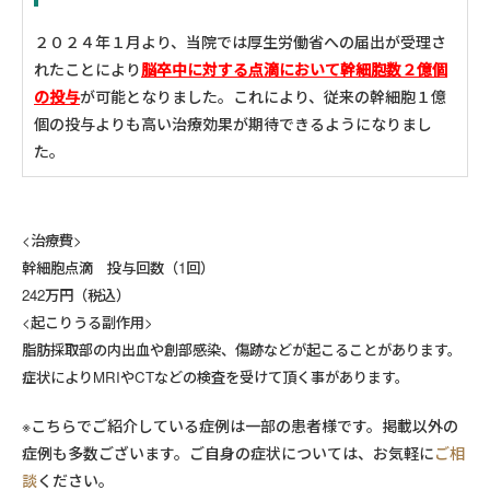
２０２４年１月より、当院では
厚生労働省への届出が受理さ
れたことにより
脳卒中に対する点滴において幹細胞数２億個
の投与
が可能となりました。これにより、従来の幹細胞１億
個の投与よりも高い治療効果が期待できるようになりまし
た。
<治療費>
幹細胞点滴 投与回数（1回）
242万円（税込）
<起こりうる副作用>
脂肪採取部の内出血や創部感染、傷跡などが起こることがあります。
症状によりMRIやCTなどの検査を受けて頂く事があります。
※こちらでご紹介している症例は一部の患者様です。掲載以外の
症例も多数ございます。ご自身の症状については、お気軽に
ご相
談
ください。