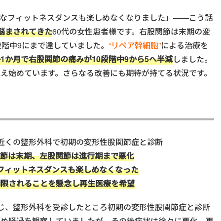
きなフィットネスダンスも楽しめなくなりました」——こう話
悩まされてきた
60代の女性患者様です。右股関節は末期の変
段階中9にまで達していました。
“リペア幹細胞”
による治療を
1か月で右股関節の痛みが10段階中9から5へ半減
しました。
え始めています。さらなる改善にも期待が持てる状況です。
近くの整形外科で初期の変形性股関節症と診断
節は末期、左股関節は進行期まで悪化
フィットネスダンスも楽しめなくなった
制限されることを懸念し再生医療を希望
じ、整形外科を受診したところ初期の変形性股関節症と診断
ため経過を観察していましたが、その後症状は徐々に悪化。再