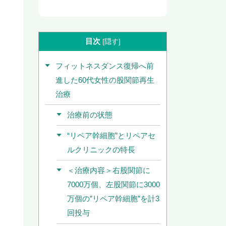
目次
[
隠す
]
フィットネスダンス復帰へ前
進した60代女性の股関節再生
治療
治療前の状態
“リペア幹細胞”とリペアセ
ルクリニックの特長
＜治療内容＞右股関節に
7000万個、左股関節に3000
万個の”リペア幹細胞”を計3
回投与