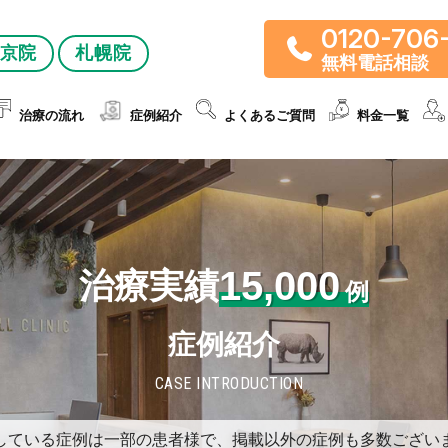
0120-706
京院
札幌院
無料電話相談
治療の流れ
症例紹介
よくあるご質問
料金一覧
15,000
治療実績
例
症例紹介
CASE INTRODUCTION
している症例は一部の患者様で、掲載以外の症例も多数ござい