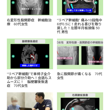
右変形性股関節症 幹細胞治
“リペア幹細胞” 痛み10段階中
療 60代女性
6が0.5に！走れる喜びを取り
戻した！左膝半月板損傷 50
代 男性
“リペア幹細胞”で車椅子全介
急に股関節が痛くなる 70代
助から部分介助へ！会話もス
女性
ムーズに！ 脳梗塞後後遺
症 70代女性