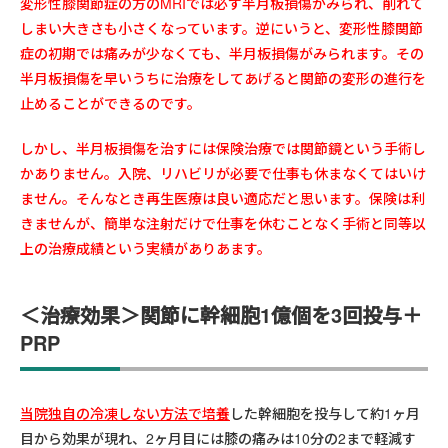
変形性膝関節症の方のMRIでは必ず半月板損傷がみられ、削れて
しまい大きさも小さくなっています。
逆にいうと、変形性膝関節
症の初期では痛みが少なくても、半月板損傷がみられます。その
半月板損傷を早いうちに治療をしてあげると関節の変形の進行を
止めることができるのです。
しかし、半月板損傷を治すには保険治療では関節鏡という手術し
かありません。入院、リハビリが必要で仕事も休まなくてはいけ
ません。そんなとき再生医療は良い適応だと思います。保険は利
きませんが、簡単な注射だけで仕事を休むことなく手術と同等以
上の治療成績という実績がありあます。
＜治療効果＞関節に幹細胞1億個を3回投与＋
PRP
当院独自の冷凍しない方法で培養
した幹細胞を投与して約1ヶ月
目から効果が現れ、2ヶ月目には膝の痛みは10分の2まで軽減す