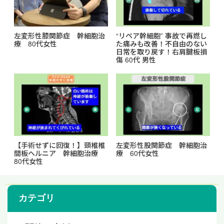
左変形性膝関節症 幹細胞治
“リペア幹細胞” 事故で再燃し
療 80代女性
た痛みも改善！不自由のない
日常を取り戻す！右肩腱板損
傷 60代 男性
【手術せずに回復！】頸椎椎
左変形性股関節症 幹細胞治
間板ヘルニア 幹細胞治療
療 60代女性
80代女性
カテゴリ