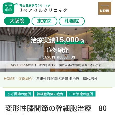
MENU
大阪院
東京院
札幌院
15,000
治療実績
例
症例紹介
CASE INTRODUCTION
紹介している症例は一部の患者様で、掲載以外の症例も多数ございます。
HOME
症例紹介
変形性膝関節の幹細胞治療 80代男性
ひざ関節の症例
幹細胞治療の症例
PRP治療の症例
変形性膝関節の幹細胞治療 80