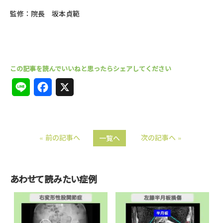
監修：院長 坂本貞範
L
F
X
i
a
n
c
« 前の記事へ
次の記事へ »
一覧へ
e
e
b
o
あわせて読みたい症例
o
k