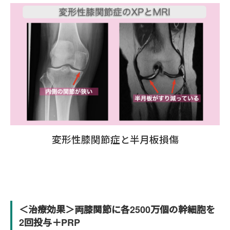
変形性膝関節症と半月板損傷
＜治療効果＞両膝関節に各2500万個の幹細胞を
2回投与＋PRP