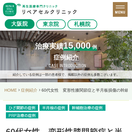
MENU
大阪院
東京院
札幌院
15,000
治療実績
例
症例紹介
CASE INTRODUCTION
紹介している症例は一部の患者様で、掲載以外の症例も多数ございます。
HOME
症例紹介
60代女性 変形性膝関節症と半月板損傷の幹細
ひざ関節の症例
半月板の症例
幹細胞治療の症例
PRP治療の症例
60代女性 変形性膝関節症と半