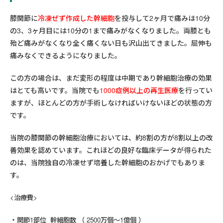
膝関節に
冷凍ぜず作成した幹細胞
を投与して2ヶ月で痛みは10分
の3、3ヶ月目には10分の1まで痛みがなくなりました。両膝とも
殆ど痛みがなくなり全く痛くない日も沢山出てきました。屈伸も
痛みなくできるようになりました。
この方の場合は、まだ変形の程度は中期であり幹細胞治療の効果
はとても高いです。当院でも
1000症例以上の再生医療
を行ってい
ますが、ほとんどの方が手術しなければいけないほどの状態の方
です。
当院の膝関節の幹細胞治療においては、約8割の方が8割以上の改
善効果を認めています。これほどの良好な臨床データが得られた
のは、当院独自の冷凍せず培養した幹細胞のおかげでもありま
す。
<治療費>
関節1部位 幹細胞数 （ 2500万個～1億個 ）