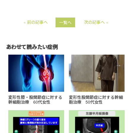
i
a
n
c
« 前の記事へ
次の記事へ »
一覧へ
e
e
b
o
あわせて読みたい症例
o
k
変形性膝・股関節症に対する
変形性股関節症に対する幹細
幹細胞治療 60代女性
胞治療 50代女性