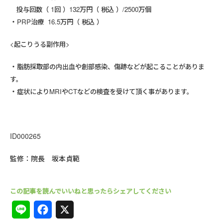
投与回数（ 1回 ）132万円（ 税込 ）/2500万個
PRP治療 16.5万円（ 税込 ）
<起こりうる副作用>
脂肪採取部の内出血や創部感染、傷跡などが起こることがありま
す。
症状によりMRIやCTなどの検査を受けて頂く事があります。
ID000265
監修：院長 坂本貞範
L
F
X