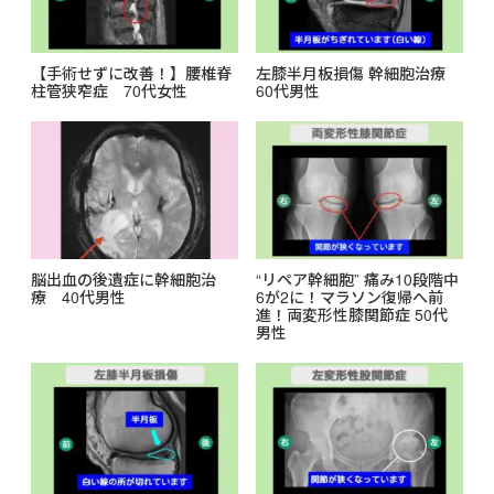
【手術せずに改善！】腰椎脊
左膝半月板損傷 幹細胞治療
柱管狭窄症 70代女性
60代男性
脳出血の後遺症に幹細胞治
“リペア幹細胞” 痛み10段階中
療 40代男性
6が2に！マラソン復帰へ前
進！両変形性膝関節症 50代
男性