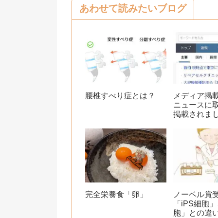
あわせて読みたいブログ
o
k
腰椎すべり症とは？
メディア掲載：
ニュースに
掲載されま
完全栄養食「卵」
ノーベル賞
「iPS細胞
胞」との違