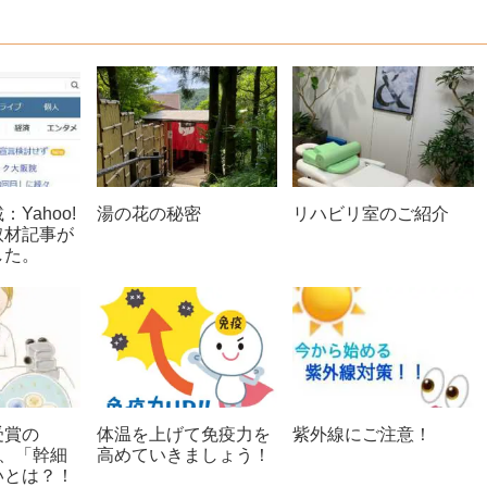
Yahoo!
湯の花の秘密
リハビリ室のご紹介
取材記事が
した。
受賞の
体温を上げて免疫力を
紫外線にご注意！
」、「幹細
高めていきましょう！
いとは？！