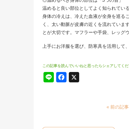
◎温めるべき身体の部位は「3つの首」
温めると良い部位としてよく知られてい
身体の冷えは、冷えた血液が全身を巡る
く、太い動脈が皮膚の近くを流れていま
とが大切です。マフラーや手袋、レッグウ
上手にお洋服を選び、防寒具を活用して、
L
F
X
i
a
n
c
« 前の記
e
e
b
o