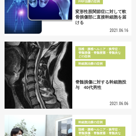
PRP治療の症例
変形性股関節症に対して軟
骨損傷部に直接幹細胞を届
ける
2021.06.16
頚椎・腰椎ヘルニア・狭窄症・
脊髄損傷・脊髄梗塞・脊髄炎な
どの症例
幹細胞治療の症例
脊髄損傷に対する幹細胞投
与 40代男性
2021.06.06
幹細胞治療の症例
頚椎・腰椎ヘルニア・狭窄症・
脊髄損傷・脊髄梗塞・脊髄炎な