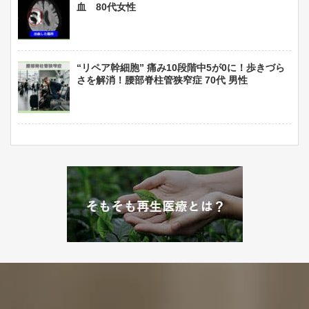
血 80代女性
“リペア幹細胞” 痛み10段階中5が0に！歩きづら
さを解消！腰部脊柱管狭窄症 70代 男性