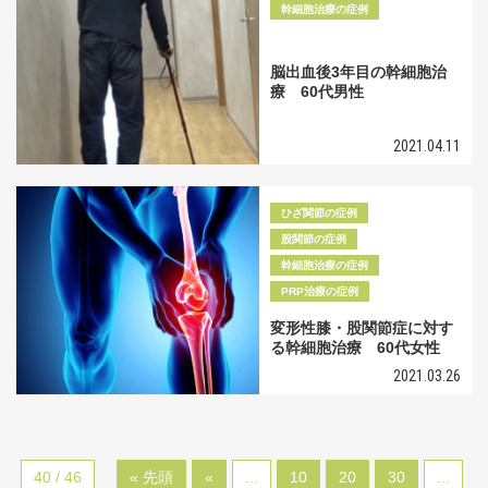
幹細胞治療の症例
脳出血後3年目の幹細胞治
療 60代男性
2021.04.11
ひざ関節の症例
股関節の症例
幹細胞治療の症例
PRP治療の症例
変形性膝・股関節症に対す
る幹細胞治療 60代女性
2021.03.26
40 / 46
« 先頭
«
...
10
20
30
...