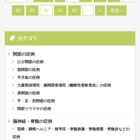
38
39
40
41
42
...
»
最後 »
カテゴリ
関節の症例
ひざ関節の症例
股関節の症例
半月板の症例
大腿骨頭壊死・膝関節骨壊死（離断性骨軟骨炎）の症例
肩関節の症例
手・足・肘関節の症例
関節リウマチの症例
脳神経・脊髄の症例
頚椎・腰椎ヘルニア・狭窄症・脊髄損傷・脊髄梗塞・脊髄炎などの
症例