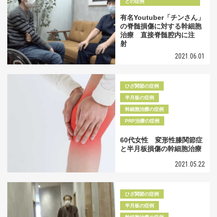
どの症例
有名Youtuber「チンさん」
の脊髄損傷に対する幹細胞
治療 直接脊髄腔内に注
射
2021.06.01
ひざ関節の症例
半月板の症例
幹細胞治療の症例
PRP治療の症例
60代女性 変形性膝関節症
と半月板損傷の幹細胞治療
2021.05.22
ひざ関節の症例
半月板の症例