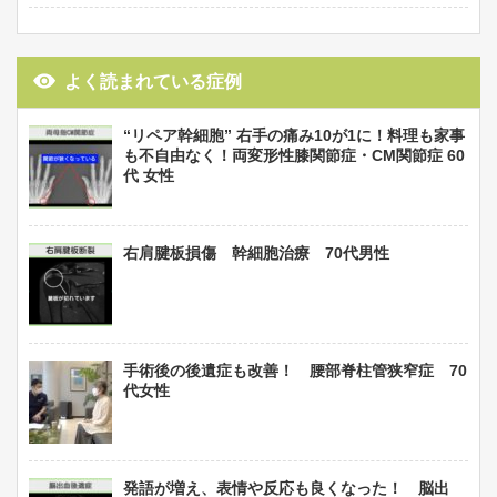
よく読まれている症例
“リペア幹細胞” 右手の痛み10が1に！料理も家事
も不自由なく！両変形性膝関節症・CM関節症 60
代 女性
右肩腱板損傷 幹細胞治療 70代男性
手術後の後遺症も改善！ 腰部脊柱管狭窄症 70
代女性
発語が増え、表情や反応も良くなった！ 脳出