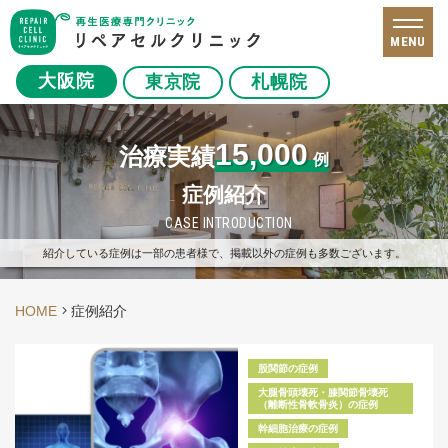
MENU
大阪院
東京院
札幌院
15,000
治療実績
例
症例紹介
CASE INTRODUCTION
紹介している症例は一部の患者様で、掲載以外の症例も多数ございます。
HOME
症例紹介
股関節の症例
大腿骨頭壊死・膝関節骨壊死
（離断性骨軟骨炎）の症例
幹細胞治療の症例