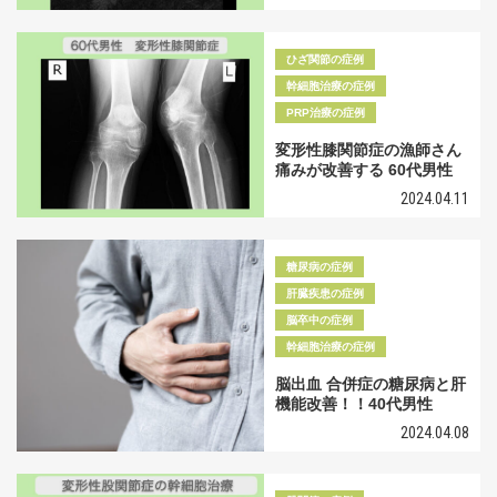
ひざ関節の症例
幹細胞治療の症例
PRP治療の症例
変形性膝関節症の漁師さん
痛みが改善する 60代男性
2024.04.11
糖尿病の症例
肝臓疾患の症例
脳卒中の症例
幹細胞治療の症例
脳出血 合併症の糖尿病と肝
機能改善！！40代男性
2024.04.08