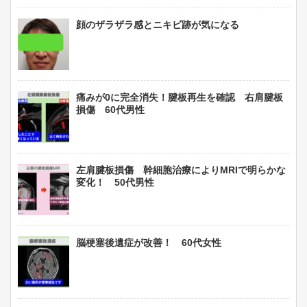
顔のザラザラ感とニキビ跡が気になる
痛みが0に完全消失！腱板再生を確認 右肩腱板
損傷 60代男性
左肩腱板損傷 幹細胞治療によりMRIで明らかな
変化！ 50代男性
脳梗塞後遺症が改善！ 60代女性