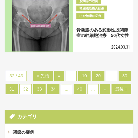
股関節の症例
幹細胞治療の症例
PRP治療の症例
骨嚢胞のある変形性股関節
症の幹細胞治療 50代女性
2024.03.31
32 / 46
« 先頭
«
...
10
20
...
30
31
32
33
34
...
40
...
»
最後 »
カテゴリ
関節の症例