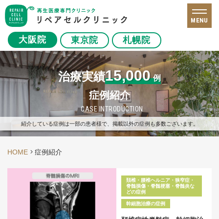
MENU
大阪院
東京院
札幌院
15,000
治療実績
例
症例紹介
CASE INTRODUCTION
紹介している症例は一部の患者様で、掲載以外の症例も多数ございます。
HOME
症例紹介
頚椎・腰椎ヘルニア・狭窄症・
脊髄損傷・脊髄梗塞・脊髄炎な
どの症例
幹細胞治療の症例