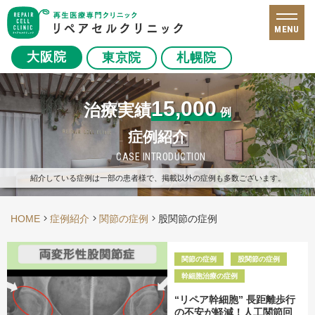
MENU
大阪院
東京院
札幌院
15,000
治療実績
例
症例紹介
CASE INTRODUCTION
紹介している症例は一部の患者様で、掲載以外の症例も多数ございます。
HOME
症例紹介
関節の症例
股関節の症例
関節の症例
股関節の症例
幹細胞治療の症例
“リペア幹細胞” 長距離歩行
の不安が軽減！人工関節回