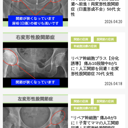
避へ前進！両変形性股関節
症（臼蓋形成不全）50代 女
性
2026.04.20
関節の症例
股関節の症例
幹細胞治療の症例
リペア幹細胞プラス【分化
誘導】 痛み10段階中8が1
に！人工関節を回避！右変
形性股関節症 70代 女性
2026.04.18
関節の症例
股関節の症例
幹細胞治療の症例
“リペア幹細胞” 痛み8が3
に！子育てママの人工関節