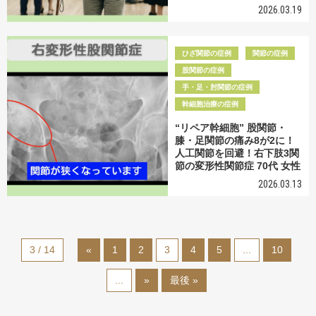
2026.03.19
ひざ関節の症例
関節の症例
股関節の症例
手・足・肘関節の症例
幹細胞治療の症例
“リペア幹細胞” 股関節・
膝・足関節の痛み8が2に！
人工関節を回避！右下肢3関
節の変形性関節症 70代 女性
2026.03.13
3 / 14
«
1
2
3
4
5
...
10
...
»
最後 »