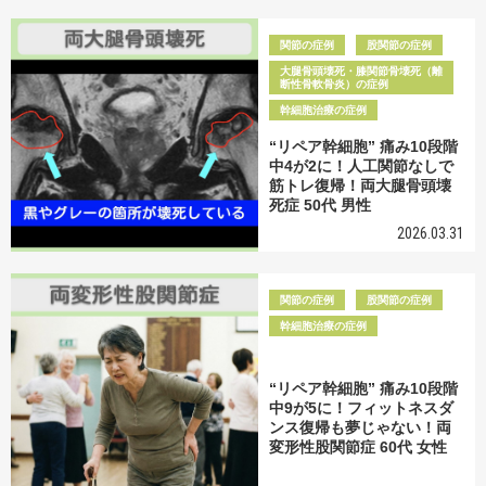
関節の症例
股関節の症例
大腿骨頭壊死・膝関節骨壊死（離
断性骨軟骨炎）の症例
幹細胞治療の症例
“リペア幹細胞” 痛み10段階
中4が2に！人工関節なしで
筋トレ復帰！両大腿骨頭壊
死症 50代 男性
2026.03.31
関節の症例
股関節の症例
幹細胞治療の症例
“リペア幹細胞” 痛み10段階
中9が5に！フィットネスダ
ンス復帰も夢じゃない！両
変形性股関節症 60代 女性