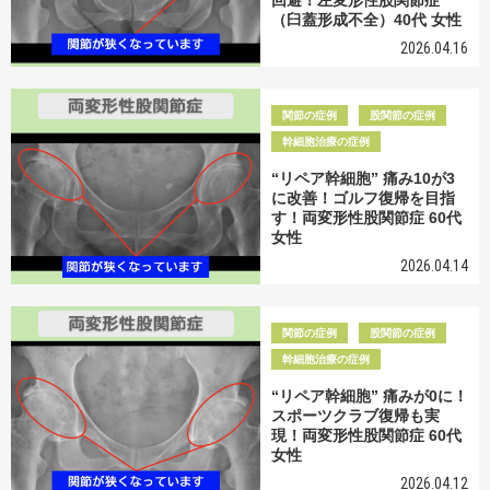
回避！左変形性股関節症
（臼蓋形成不全）40代 女性
2026.04.16
関節の症例
股関節の症例
幹細胞治療の症例
“リペア幹細胞” 痛み10が3
に改善！ゴルフ復帰を目指
す！両変形性股関節症 60代
女性
2026.04.14
関節の症例
股関節の症例
幹細胞治療の症例
“リペア幹細胞” 痛みが0に！
スポーツクラブ復帰も実
現！両変形性股関節症 60代
女性
2026.04.12