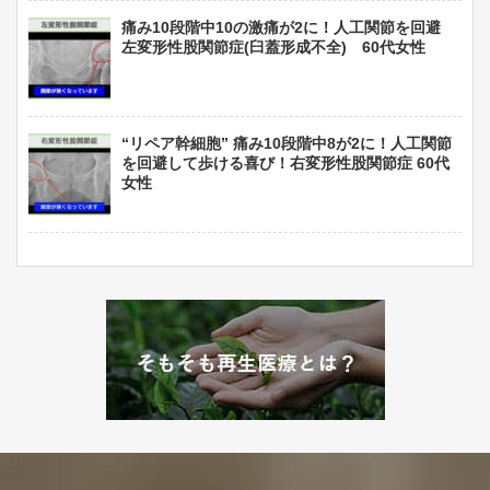
痛み10段階中10の激痛が2に！人工関節を回避
左変形性股関節症(臼蓋形成不全) 60代女性
“リペア幹細胞” 痛み10段階中8が2に！人工関節
を回避して歩ける喜び！右変形性股関節症 60代
女性