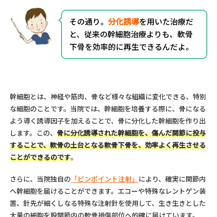
その通り。
分化誘導
を用いた治療だ
と、従来の幹細胞治療よりも、軟骨
下骨を効率的に再生できるんだよ。
幹細胞とは、神経や筋肉、骨など様々な組織に変化できる、特別
な細胞のことです。当院では、幹細胞を培養する際に、骨になる
よう導く誘導因子を加えることで、骨に分化した幹細胞を作り出
します。この、
骨に分化誘導された幹細胞を、傷んだ関節に投与
することで、軟骨の土台となる軟骨下骨を、効率よく再生させる
ことができるのです
。
さらに、当院独自の
「ピンポイント注射」
により、確実に関節内
へ幹細胞を届けることができます。エコーや特殊なレントゲン装
置、針先が細くしなる特殊な注射針を使用して、生き生きとした
大量の細胞を股関節内の軟骨損傷部位へ的確に届けています。