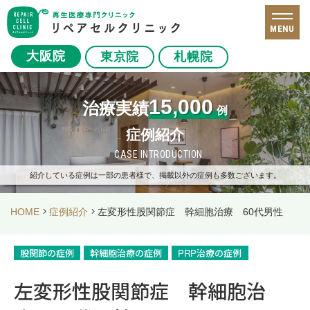
MENU
大阪院
東京院
札幌院
15,000
治療実績
例
症例紹介
CASE INTRODUCTION
紹介している症例は一部の患者様で、掲載以外の症例も多数ございます。
HOME
症例紹介
左変形性股関節症 幹細胞治療 60代男性
股関節の症例
幹細胞治療の症例
PRP治療の症例
左変形性股関節症 幹細胞治