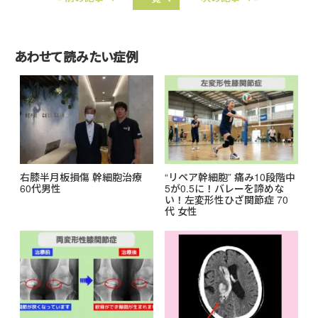
e
e
b
o
あわせて読みたい症例
o
k
右膝半月板損傷 幹細胞治療
“リペア幹細胞” 痛み10段階中
60代男性
5が0.5に！バレーを諦めな
い！左変形性ひざ関節症 70
代 女性