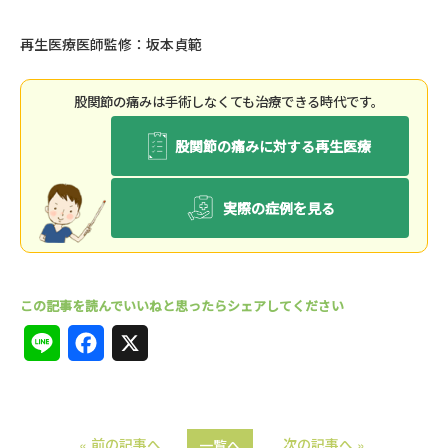
再生医療医師監修：坂本貞範
股関節の痛みは⼿術しなくても治療できる時代です。
股関節の痛みに対する再生医療
実際の症例を見る
L
F
X
i
a
n
c
« 前の記事へ
次の記事へ »
一覧へ