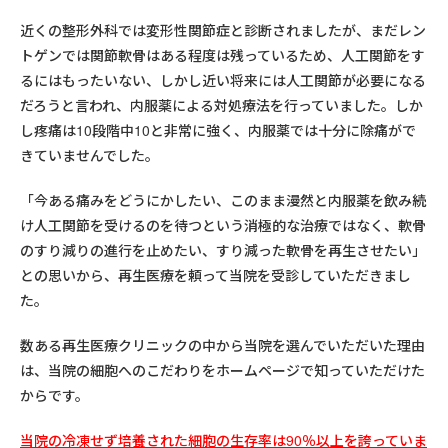
近くの整形外科では変形性関節症と診断されましたが、まだレン
トゲンでは関節軟骨はある程度は残っているため、人工関節をす
るにはもったいない、しかし近い将来には人工関節が必要になる
だろうと言われ、内服薬による対処療法を行っていました。しか
し疼痛は10段階中10と非常に強く、内服薬では十分に除痛がで
きていませんでした。
「今ある痛みをどうにかしたい、このまま漫然と内服薬を飲み続
け人工関節を受けるのを待つという消極的な治療ではなく、軟骨
のすり減りの進行を止めたい、すり減った軟骨を再生させたい」
との思いから、再生医療を頼って当院を受診していただきまし
た。
数ある再生医療クリニックの中から当院を選んでいただいた理由
は、当院の細胞へのこだわりをホームページで知っていただけた
からです。
当院の
冷凍せず培養された細胞の生存率は90％以上
を誇っていま