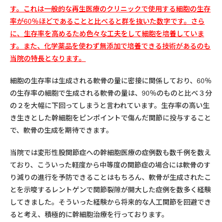
す。これは一般的な再生医療のクリニックで使用する細胞の生存
率が60％ほどであることと比べると群を抜いた数字です。さら
に、生存率を高めるため色々な工夫をして細胞を培養していま
す。また、
化学薬品を使わず無添加で培養できる技術
があるのも
当院の特長となります。
細胞の生存率は生成される軟骨の量に密接に関係しており、60％
の生存率の細胞で生成される軟骨の量は、90％のものと比べ３分
の２を大幅に下回ってしまうと言われています。生存率の高い生
き生きとした幹細胞をピンポイントで傷んだ関節に投与すること
で、軟骨の生成を期待できます。
当院では変形性股関節症への幹細胞医療の症例数も数千例を数え
ており、こういった軽度から中等度の関節症の場合には軟骨のす
り減りの進行を予防できることはもちろん、軟骨が生成されたこ
とを示唆するレントゲンで関節裂隙が開大した症例を数多く経験
してきました。そういった経験から将来的な人工関節を回避でき
ると考え、積極的に幹細胞治療を行っております。