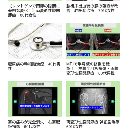
【レントゲンで関節の隙間に
脳視床出血後の膝の強直が改
著明な変化！】両変形性膝関
善 幹細胞治療 70代女性
節症 80代女性
糖尿病の幹細胞治療 40代男
MRIで半月板の修復を確
性
認！ 左膝半月板損傷・両膝
変形性膝関節症 60代男性
肩の痛みが完全消失 右肩腱
両変形性股関節症 幹細胞治療
板損傷 60代女性
60代女性