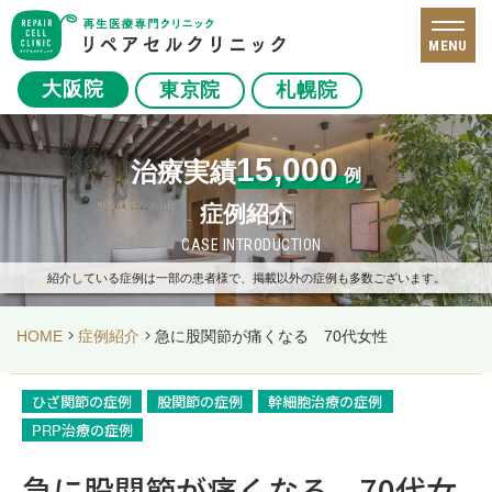
MENU
大阪院
東京院
札幌院
15,000
治療実績
例
症例紹介
CASE INTRODUCTION
紹介している症例は一部の患者様で、掲載以外の症例も多数ございます。
HOME
症例紹介
急に股関節が痛くなる 70代女性
ひざ関節の症例
股関節の症例
幹細胞治療の症例
PRP治療の症例
急に股関節が痛くなる 70代女