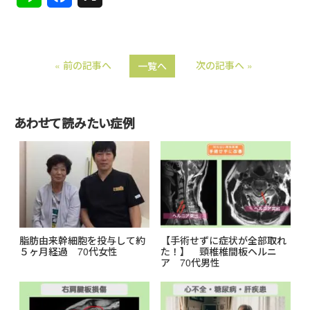
i
a
n
c
« 前の記事へ
次の記事へ »
一覧へ
e
e
b
o
あわせて読みたい症例
o
k
脂肪由来幹細胞を投与して約
【手術せずに症状が全部取れ
５ヶ月経過 70代女性
た！】 頸椎椎間板ヘルニ
ア 70代男性