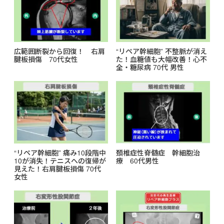
広範囲断裂から回復！ 右肩
“リペア幹細胞” 不整脈が消え
腱板損傷 70代女性
た！血糖値も大幅改善！心不
全・糖尿病 70代 男性
“リペア幹細胞” 痛み10段階中
頚椎症性脊髄症 幹細胞治
10が消失！テニスへの復帰が
療 60代男性
見えた！右肩腱板損傷 70代
女性