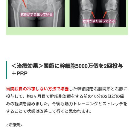
＜治療効果＞関節に幹細胞5000万個を2回投与
＋PRP
当院独自の冷凍しない方法で培養
した幹細胞を右股関節と右膝に
投与して、約2ヶ月目で幹細胞治療をする前の10分の2ほどの痛
みの軽減を認めました。今後も筋力トレーニングとストレッチを
することで状態は改善して行くと思われます。
<治療費>