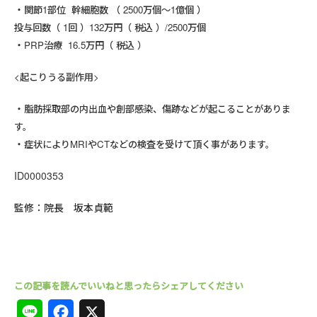
関節1部位 幹細胞数 （ 2500万個～1億個 ）
投与回数（ 1回 ）132万円（ 税込 ）/2500万個
PRP治療 16.5万円（ 税込 ）
<起こりうる副作用>
脂肪採取部の内出血や創部感染、傷跡などが起こることがありま
す。
症状によりMRIやCTなどの検査を受けて頂く事があります。
ID0000353
監修：院長 坂本貞範
L
F
X