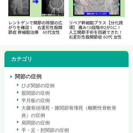
レントゲンで関節の隙間の広
リペア幹細胞プラス【分化誘
がりを確認！ 右変形性股関
導】 痛み10段階中2が0に！
節症 幹細胞治療 60代女性
人工関節手術を回避できた！
右変形性股関節症 60代 女性
カテゴリ
関節の症例
ひざ関節の症例
股関節の症例
半月板の症例
大腿骨頭壊死・膝関節骨壊死（離断性骨軟骨
炎）の症例
肩関節の症例
手・足・肘関節の症例