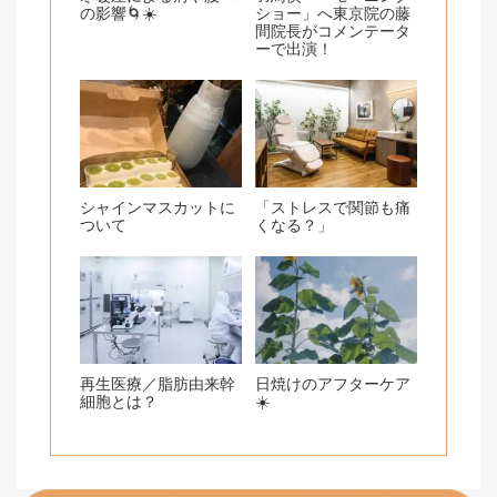
の影響🌀☀️
ショー」へ東京院の藤
間院長がコメンテータ
ーで出演！
シャインマスカットに
「ストレスで関節も痛
ついて
くなる？」
再生医療／脂肪由来幹
日焼けのアフターケア
細胞とは？
☀️