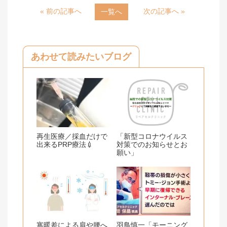
« 前の記事へ
次の記事へ »
一覧へ
e
e
b
o
あわせて読みたいブログ
o
k
再生医療／採血だけで
「新型コロナウイルス
出来るPRP療法💉
対策でのお知らせとお
願い」
寒暖差による肩や腰へ
羽鳥慎一「モーニング