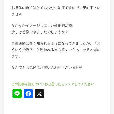
お身体の負担はとても少ない治療ですのでご安心下さい
ませ☺️
なかなかイメージしにくい幹細胞治療、
少しは想像できましたでしょうか？
再生医療は多く知られるようになってきましたが、「ど
ういう治療？」と思われる方も多くいらっしゃると思い
ます。
なんでもお気軽にお問い合わせ下さいませ☝
L
F
X
i
a
n
c