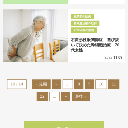
股関節の症例
幹細胞治療の症例
PRP治療の症例
右変形性股関節症 選び抜
いて決めた幹細胞治療 70
代女性
2023.11.09
10 / 14
« 先頭
«
...
8
9
10
11
12
...
»
最後 »