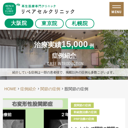
MENU
大阪院
東京院
札幌院
15,000
治療実績
例
症例紹介
CASE INTRODUCTION
紹介している症例は一部の患者様で、掲載以外の症例も多数ございます。
HOME
症例紹介
関節の症例
股関節の症例
股関節の症例
幹細胞治療の症例
PRP治療の症例