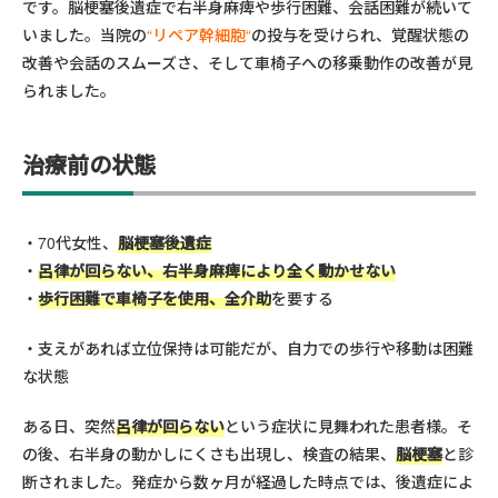
です。脳梗塞後遺症で右半身麻痺や歩行困難、会話困難が続いて
いました。当院の
“
リペア幹細胞
“
の投与を受けられ、覚醒状態の
改善や会話のスムーズさ、そして車椅子への移乗動作の改善が見
られました。
治療前の状態
70代女性、
脳梗塞後遺症
呂律が回らない
、
右半身麻痺
により
全く動かせない
歩行困難
で
車椅子を使用
、
全介助
を要する
支えがあれば立位保持は可能
だが、自力での歩行や移動は困難
な状態
ある日、突然
呂律が回らない
という症状に見舞われた患者様。そ
の後、右半身の動かしにくさも出現し、検査の結果、
脳梗塞
と診
断されました。発症から数ヶ月が経過した時点では、後遺症によ