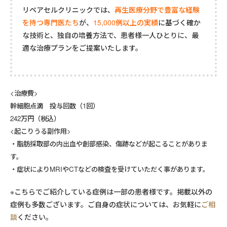
リペアセルクリニックでは、
再生医療分野で豊富な経験
を持つ専門医たち
が、
15,000例以上の実績
に基づく確か
な技術と、独自の培養方法で、患者様一人ひとりに、最
適な治療プランをご提案いたします。
<治療費>
幹細胞点滴 投与回数（1回）
242万円（税込）
<起こりうる副作用>
・脂肪採取部の内出血や創部感染、傷跡などが起こることがありま
す。
・症状によりMRIやCTなどの検査を受けていただく事があります。
※こちらでご紹介している症例は一部の患者様です。掲載以外の
症例も多数ございます。ご自身の症状については、お気軽に
ご相
談
ください。