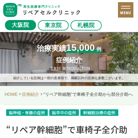
MENU
大阪院
東京院
札幌院
15,000
治療実績
例
症例紹介
CASE INTRODUCTION
紹介している症例は一部の患者様で、掲載以外の症例も多数ございます。
HOME
症例紹介
“リペア幹細胞”で車椅子全介助から部分介助へ！
脳神経・脊髄の症例
脳卒中の症例
幹細胞治療の症例
“リペア幹細胞”で車椅子全介助