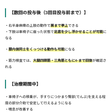
【数回の投与後（3回目投与前まで）】
右半身麻痺の上肢の動作で
肩まで挙上
できる
下肢は車椅子に座った状態で
足底を少し浮かせることが可能
に
なる
膝内側同士をくっつける動作も可能
になる
筋力検査では、
大腿四頭筋・三角筋ともに4-まで回復
が確認さ
れる
【治療期間中】
車椅子への移乗が、手すりにつかまり臀部(でんぶ)を支える程
度の部分介助で安定して行えるようになる
喘息が改善する