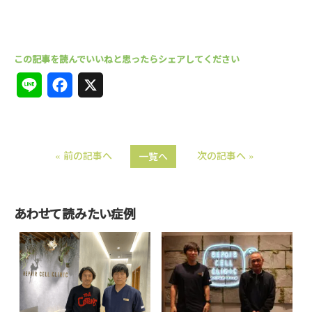
L
F
X
i
a
n
c
« 前の記事へ
次の記事へ »
一覧へ
e
e
b
o
あわせて読みたい症例
o
k