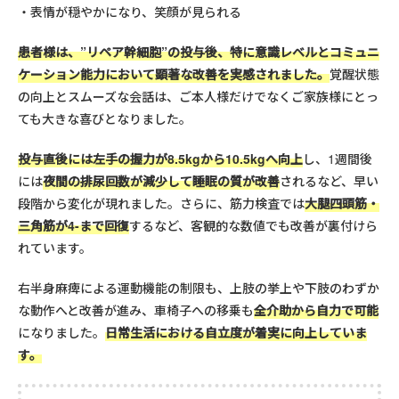
表情が穏やかになり、笑顔が見られる
患者様は、”リペア幹細胞”の投与後、特に意識レベルとコミュニ
ケーション能力において顕著な改善を実感されました。
覚醒状態
の向上とスムーズな会話は、ご本人様だけでなくご家族様にとっ
ても大きな喜びとなりました。
投与直後には左手の握力が8.5kgから10.5kgへ向上
し、1週間後
には
夜間の排尿回数が減少して睡眠の質が改善
されるなど、早い
段階から変化が現れました。さらに、筋力検査では
大腿四頭筋・
三角筋が4-まで回復
するなど、客観的な数値でも改善が裏付けら
れています。
右半身麻痺による運動機能の制限も、上肢の挙上や下肢のわずか
な動作へと改善が進み、車椅子への移乗も
全介助から自力で可能
になりました。
日常生活における自立度が着実に向上していま
す。