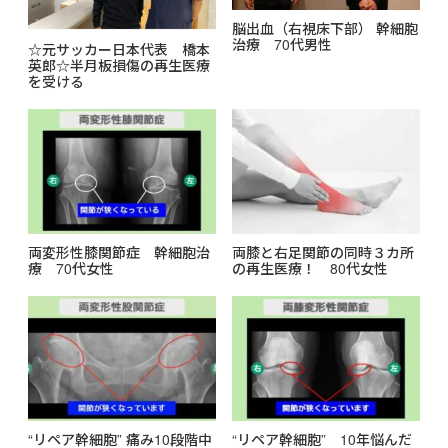
脳出血（右視床下部） 幹細胞
治療 70代男性
☆元サッカー日本代表 橋本
英郎☆半月板損傷の再生医療
を受ける
両変形性膝関節症 幹細胞治
両膝と右足関節の同時３カ所
療 70代女性
の再生医療！ 80代女性
“リペア幹細胞” 痛み10段階中
“リペア幹細胞” 10年悩んだ