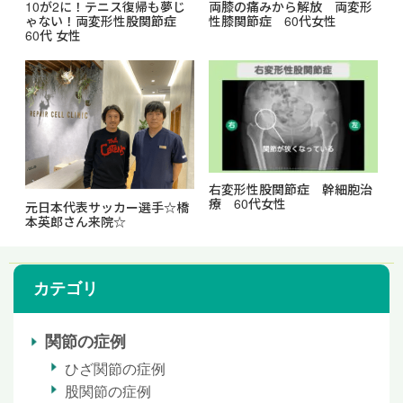
10が2に！テニス復帰も夢じ
両膝の痛みから解放 両変形
ゃない！両変形性股関節症
性膝関節症 60代女性
60代 女性
右変形性股関節症 幹細胞治
療 60代女性
元日本代表サッカー選手☆橋
本英郎さん来院☆
カテゴリ
関節の症例
ひざ関節の症例
股関節の症例