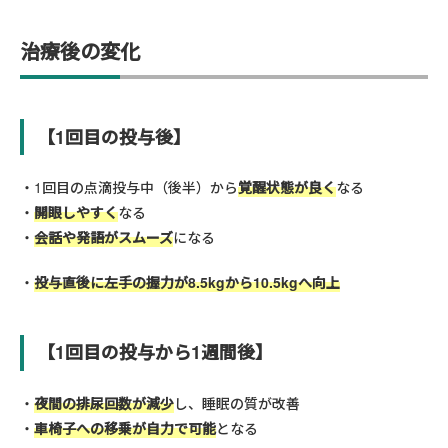
治療後の変化
【1回目の投与後】
1回目の点滴投与中（後半）から
覚醒状態が良く
なる
開眼しやすく
なる
会話や発語がスムーズ
になる
投与直後に左手の握力が8.5kgから10.5kgへ向上
【1回目の投与から1週間後】
夜間の排尿回数が減少
し、睡眠の質が改善
車椅子への移乗が自力で可能
となる