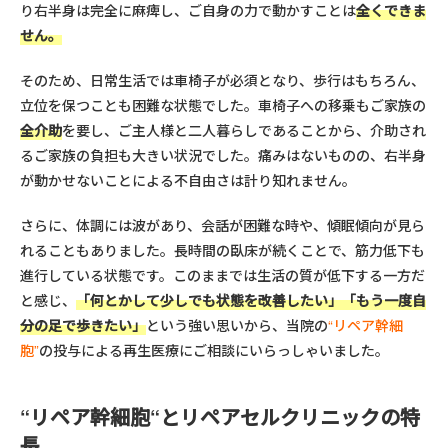
り右半身は完全に麻痺し、ご自身の力で動かすことは
全くできま
せん
。
そのため、日常生活では車椅子が必須となり、歩行はもちろん、
立位を保つことも困難な状態でした。車椅子への移乗もご家族の
全介助
を要し、ご主人様と二人暮らしであることから、介助され
るご家族の負担も大きい状況でした。痛みはないものの、右半身
が動かせないことによる不自由さは計り知れません。
さらに、体調には波があり、会話が困難な時や、傾眠傾向が見ら
れることもありました。長時間の臥床が続くことで、筋力低下も
進行している状態です。このままでは生活の質が低下する一方だ
と感じ、
「何とかして少しでも状態を改善したい」「もう一度自
分の足で歩きたい」
という強い思いから、当院の
“リペア幹細
胞”
の投与による再生医療にご相談にいらっしゃいました。
“
リペア幹細胞
“とリペアセルクリニックの特
長