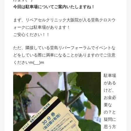
今回は駐車場についてご案内いたしますね！
まず、リペアセルクリニック大阪院が入る堂島クロスウ
ォークには駐車場があります！
ご安心ください！！
ただ、隣接している堂島リバーフォーラムでイベントな
どをしている際に満車になることがありますのでご注意
くださいm(__)m
駐車場
がある
けど、
お金必
要な
の？と
疑問に
思う方