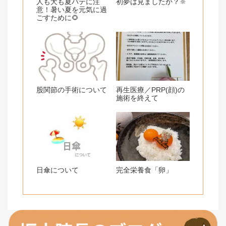
人も犬も夏バテに注
初夢は見ましたか？🔆
意！暑い夏を元気に過
ごすために🌻
股関節の手術について
再生医療／PRP(顔)の
施術を終えて
日傘について
完全栄養食「卵」