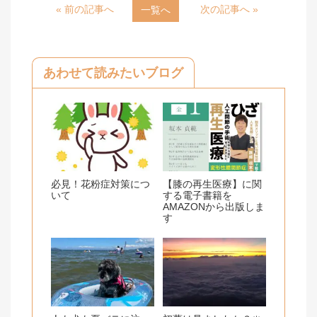
« 前の記事へ
次の記事へ »
一覧へ
e
e
b
o
あわせて読みたいブログ
o
k
必見！花粉症対策につ
【膝の再生医療】に関
いて
する電子書籍を
AMAZONから出版しま
す