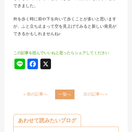
できました。
外を歩く時に前や下を向いて歩くことが多いと思います
が、ふと立ち止まって空を見上げてみると新しい発見が
できるかもしれませんね♪
L
F
X
i
a
n
c
« 前の記事へ
次の記事へ »
一覧へ
e
e
b
o
あわせて読みたいブログ
o