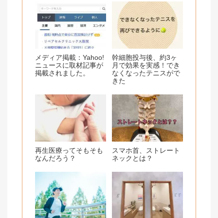
k
メディア掲載：Yahoo!
幹細胞投与後、約3ヶ
ニュースに取材記事が
月で効果を実感！でき
掲載されました。
なくなったテニスがで
きた
再生医療ってそもそも
スマホ首、ストレート
なんだろう？
ネックとは？