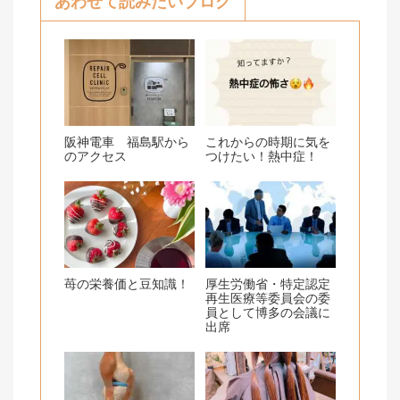
あわせて読みたいブログ
o
k
阪神電車 福島駅から
これからの時期に気を
のアクセス
つけたい！熱中症！
苺の栄養価と豆知識！
厚生労働省・特定認定
再生医療等委員会の委
員として博多の会議に
出席