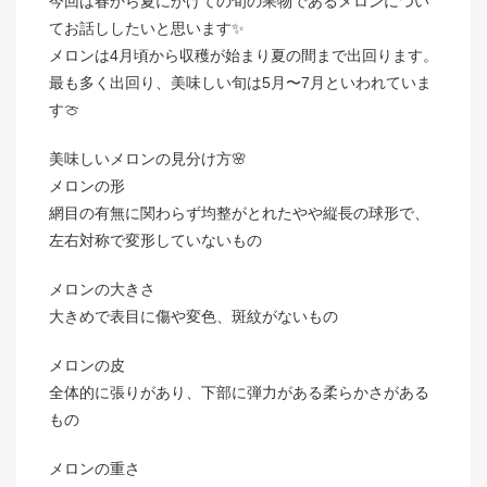
今回は春から夏にかけての旬の果物であるメロンについ
てお話ししたいと思います✨
メロンは4月頃から収穫が始まり夏の間まで出回ります。
最も多く出回り、美味しい旬は5月〜7月といわれていま
す🍈
美味しいメロンの見分け方🌸
メロンの形
網目の有無に関わらず均整がとれたやや縦長の球形で、
左右対称で変形していないもの
メロンの大きさ
大きめで表目に傷や変色、斑紋がないもの
メロンの皮
全体的に張りがあり、下部に弾力がある柔らかさがある
もの
メロンの重さ