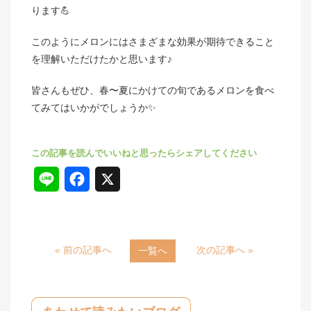
ります💪
このようにメロンにはさまざまな効果が期待できること
を理解いただけたかと思います♪
皆さんもぜひ、春〜夏にかけての旬であるメロンを食べ
てみてはいかがでしょうか✨
L
F
X
i
a
n
c
« 前の記事へ
次の記事へ »
一覧へ
e
e
b
o