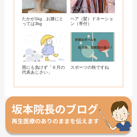
たかが1kg…お膝にと
ヘア（髪）ドネーショ
っては3kg
ン（寄付）
雨にも負けず「６月の
スポーツの秋ですね
代表あじさい」