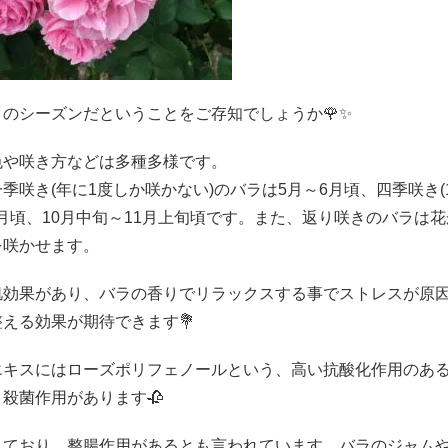
のシーズンだということをご存知でしょうか🌹✨️
色や咲き方などは多種多様です。
咲き(年に1度しか咲かない)のバラは5月～6月頃、四季咲き(
月頃、10月中旬～11月上旬頃です。また、返り咲きのバラは花
を咲かせます。
肌効果があり、バラの香りでリラックスする事でストレスが原
える効果が期待できます💐
エキスにはローズポリフェノールという、高い抗酸化作用のあ
殺菌作用があります🥀
れており、整腸作用があるとも言われています。バラのジャム