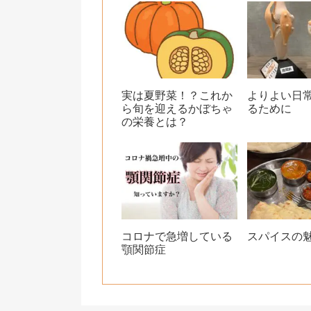
k
実は夏野菜！？これか
よりよい日
ら旬を迎えるかぼちゃ
るために
の栄養とは？
コロナで急増している
スパイスの魅
顎関節症