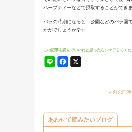
ハーブティーなどで摂取することができます
バラの時期になると、公園などのバラ園
かがでしょうか🌹✨️
L
F
X
i
a
n
c
« 前の記
e
e
b
o
あわせて読みたいブログ
o