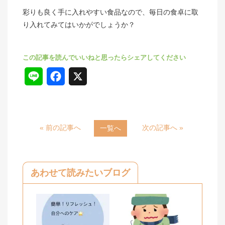
彩りも良く手に入れやすい食品なので、毎日の食卓に取
り入れてみてはいかがでしょうか？
L
F
X
i
a
n
c
« 前の記事へ
次の記事へ »
一覧へ
e
e
b
o
あわせて読みたいブログ
o
k