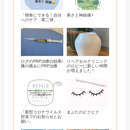
「簡単にできる！自分
寒さと神経痛⚡️
へのケア 第二弾」
ひざのPRP治療の効果/
リペアセルクリニック
膝の痛みにPRP治療
のロビーに新しい仲間
が増えました *.
「新型コロナウイルス
まぶたのピクピク
対策でのお知らせとお
願い」