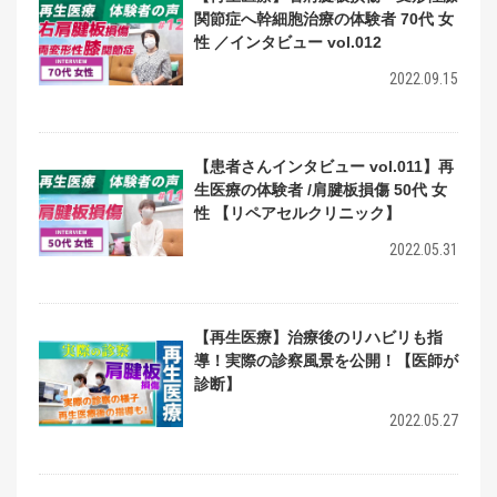
関節症へ幹細胞治療の体験者 70代 女
性 ／インタビュー vol.012
2022.09.15
【患者さんインタビュー vol.011】再
生医療の体験者 /肩腱板損傷 50代 女
性 【リペアセルクリニック】
2022.05.31
【再生医療】治療後のリハビリも指
導！実際の診察風景を公開！【医師が
診断】
2022.05.27