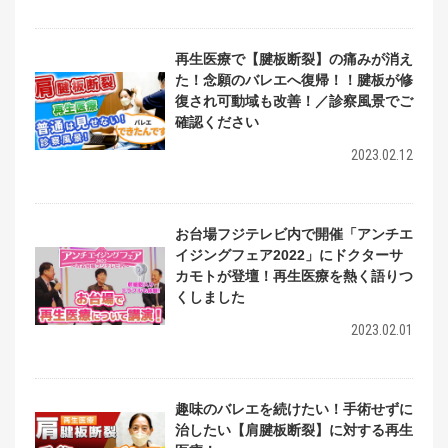
再生医療で【腱板断裂】の痛みが消え
た！念願のバレエへ復帰！！腱板が修
復され可動域も改善！／診察風景でご
確認ください
2023.02.12
お台場フジテレビ内で開催「アンチエ
イジングフェア2022」にドクターサ
カモトが登壇！再生医療を熱く語りつ
くしました
2023.02.01
趣味のバレエを続けたい！手術せずに
治したい【肩腱板断裂】に対する再生