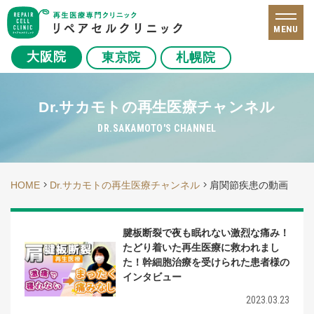
MENU
大阪院
東京院
札幌院
Dr.サカモトの再生医療チャンネル
DR.SAKAMOTO'S CHANNEL
HOME
Dr.サカモトの再生医療チャンネル
肩関節疾患の動画
腱板断裂で夜も眠れない激烈な痛み！
たどり着いた再生医療に救われまし
た！幹細胞治療を受けられた患者様の
インタビュー
2023.03.23